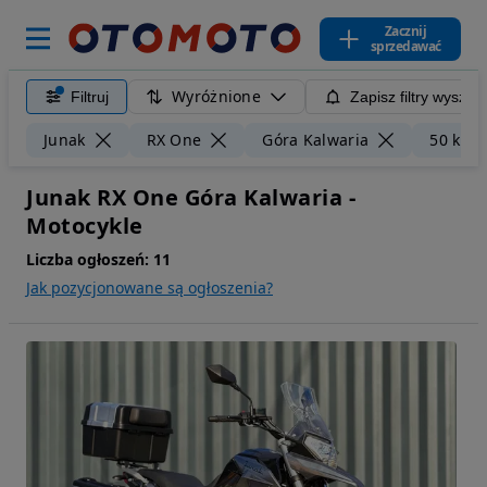
Zacznij
sprzedawać
Wyróżnione
Filtruj
Zapisz filtry wyszuk
Junak
RX One
Góra Kalwaria
50 km
Junak RX One Góra Kalwaria -
Motocykle
Liczba ogłoszeń:
11
Jak pozycjonowane są ogłoszenia?