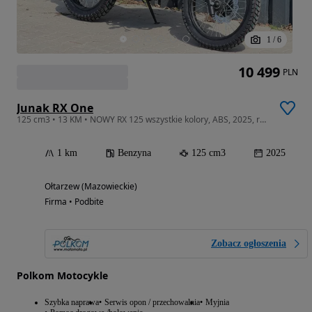
1
/
6
10 499
PLN
Junak RX One
125 cm3 • 13 KM • NOWY RX 125 wszystkie kolory, ABS, 2025, raty, transport, Wa-wa
1 km
Benzyna
125 cm3
2025
Ołtarzew (Mazowieckie)
Firma • Podbite
Zobacz ogłoszenia
Polkom Motocykle
Szybka naprawa
Serwis opon / przechowalnia
Myjnia