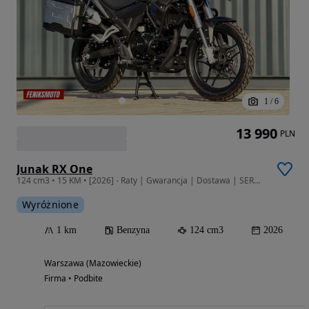
1
/
6
13 990
PLN
Junak RX One
124 cm3 • 15 KM • [2026] - Raty | Gwarancja | Dostawa | SERWIS | SALON WAWA
Wyróżnione
1 km
Benzyna
124 cm3
2026
Warszawa (Mazowieckie)
Firma • Podbite