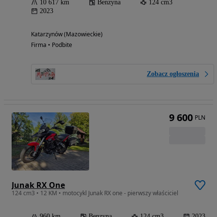
10 617 km
Benzyna
124 cm3
2023
Katarzynów (Mazowieckie)
Firma • Podbite
Zobacz ogłoszenia
9 600
PLN
Junak RX One
124 cm3 • 12 KM • motocykl Junak RX one - pierwszy właściciel
960 km
Benzyna
124 cm3
2023