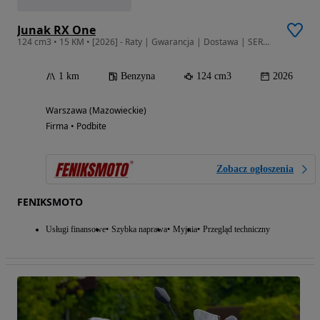
Junak RX One
124 cm3 • 15 KM • [2026] - Raty | Gwarancja | Dostawa | SERWIS | SALON WAWA
1 km
Benzyna
124 cm3
2026
Warszawa (Mazowieckie)
Firma • Podbite
Zobacz ogłoszenia
FENIKSMOTO
Usługi finansowe
Szybka naprawa
Myjnia
Przegląd techniczny