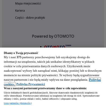
Mapa miejscowości
Kariera
Części - dobre praktyki
Powered by OTOMOTO
Dbamy o Twoją prywatność
My i nasi
375
partnerzy przechowujemy lub uzyskujemy dostęp do
informacji na urządzeniu, takich jak unikalne identyfikatory w plikach
cookie w celu przetwarzania danych osobowych. Użytkownik może
zaakceptować wybory lub zarządzać nimi, klikając poniżej lub w dowolnym
momencie na stronie polityki prywatności. Te wybory będą sygnalizowane
naszym partnerom i nie będą miały wpływu na dane przeglądania.
Polityka
Nasze aplikacje w twoim telefonie
cookies,
Polityka Prywatności
Wraz z naszymi partnerami przetwarzamy dane w celu zapewnienia:
Użycie dokładnych danych geolokalizacyjnych. Aktywne skanowanie charakterystyki urządzenia do
celów identyfikacji. Przechowywanie informacji na urządzeniu lub dostęp do nich. Spersonalizowane
reklamy i treści, pomiar reklam i treści, badnie odbiorców i ulepszanie usług.
Lista partnerów (dostawców)