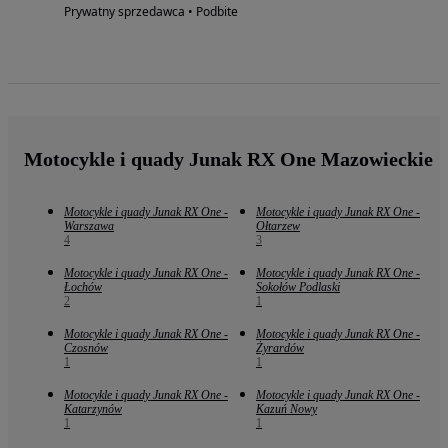
Prywatny sprzedawca • Podbite
Motocykle i quady Junak RX One Mazowieckie
Motocykle i quady Junak RX One -
Motocykle i quady Junak RX One -
Warszawa
Ołtarzew
4
3
Motocykle i quady Junak RX One -
Motocykle i quady Junak RX One -
Łochów
Sokołów Podlaski
2
1
Motocykle i quady Junak RX One -
Motocykle i quady Junak RX One -
Czosnów
Żyrardów
1
1
Motocykle i quady Junak RX One -
Motocykle i quady Junak RX One -
Katarzynów
Kazuń Nowy
1
1