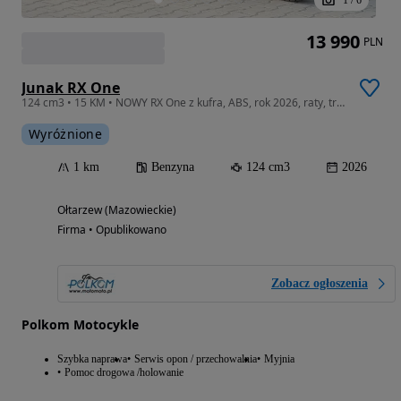
13 990
PLN
Junak RX One
124 cm3 • 15 KM • NOWY RX One z kufra, ABS, rok 2026, raty, transport, Wa-wa
Wyróżnione
1 km
Benzyna
124 cm3
2026
Ołtarzew (Mazowieckie)
Firma • Opublikowano
Zobacz ogłoszenia
Polkom Motocykle
Szybka naprawa
Serwis opon / przechowalnia
Myjnia
Pomoc drogowa /holowanie