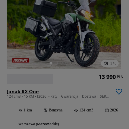
1
/
6
13 990
PLN
Junak RX One
124 cm3 • 15 KM • [2026] - Raty | Gwarancja | Dostawa | SERWIS | SALON WAWA
1 km
Benzyna
124 cm3
2026
Warszawa (Mazowieckie)