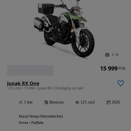
1
/
6
15 999
PLN
Junak RX One
125 cm3 • 15 KM • Junak RX 2 Dostępny od ręki!
1 km
Benzyna
125 cm3
2026
Kazuń Nowy (Mazowieckie)
Firma • Podbite