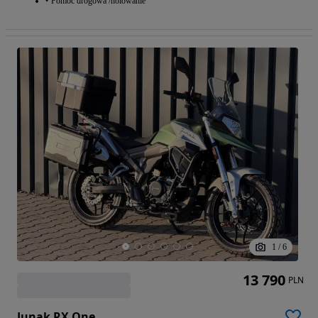
Pomoc drogowa /holowanie
1
/
6
13 790
PLN
Junak RX One