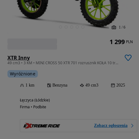
1
/
6
1 299
PLN
XTR Inny
49 cm3 • 3 KM • MINI CROSS 50 XTR 701 rozrusznik KOŁA 10 transport RATY +gratisy
Wyróżnione
1 km
Benzyna
49 cm3
2025
Łęczyca (Łódzkie)
Firma • Podbite
Zobacz ogłoszenia