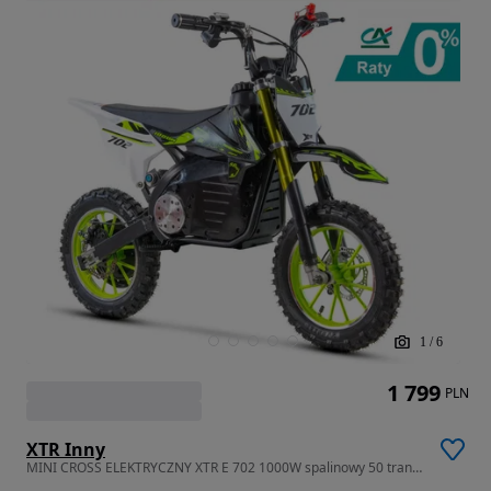
1
/
6
1 799
PLN
XTR Inny
MINI CROSS ELEKTRYCZNY XTR E 702 1000W spalinowy 50 transport RATY