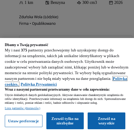
1 km
Benzyna
300 cm3
2026
Zduńska Wola (Łódzkie)
Firma • Opublikowano
Zobacz ogłoszenia
Dbamy o Twoją prywatność
My i nasi
375
partnerzy przechowujemy lub uzyskujemy dostęp do
informacji na urządzeniu, takich jak unikalne identyfikatory w plikach
cookie w celu przetwarzania danych osobowych. Użytkownik może
zaakceptować wybory lub zarządzać nimi, klikając poniżej lub w dowolnym
momencie na stronie polityki prywatności. Te wybory będą sygnalizowane
naszym partnerom i nie będą miały wpływu na dane przeglądania.
Polityka
cookies,
Polityka Prywatności
Wraz z naszymi partnerami przetwarzamy dane w celu zapewnienia:
Użycie dokładnych danych geolokalizacyjnych. Aktywne skanowanie charakterystyki urządzenia do
celów identyfikacji. Przechowywanie informacji na urządzeniu lub dostęp do nich. Spersonalizowane
reklamy i treści, pomiar reklam i treści, badnie odbiorców i ulepszanie usług.
Lista partnerów (dostawców)
Zezwól tylko na
Zezwól na
Ustaw preferencje
niezbędne
wszystkie