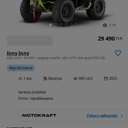
1
/
6
29 490
PLN
Inny Inny
600 cm3 • 44 KM • segway snarler at6 s EPS 4x4 quad 600 t3b
Wyróżnione
1 km
Benzyna
600 cm3
2025
Karkosy (Łódzkie)
Firma • Opublikowano
Zobacz ogłoszenia