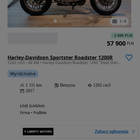
1
/
6
-
2 000 PLN
57 900
PLN
Harley-Davidson Sportster Roadster 1200R
1202 cm3 • 66 KM • Harley-Davidson Roadster 1200 "Steel Shine" | Unikatowy Custom | 2017
Wyróżnione
1 111 km
Benzyna
1202 cm3
2017
Łódź (Łódzkie)
Firma • Podbite
Zobacz ogłoszenia