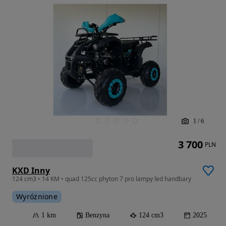
1
/
6
3 700
PLN
KXD Inny
124 cm3 • 14 KM • quad 125cc phyton 7 pro lampy led handbary
Wyróżnione
1 km
Benzyna
124 cm3
2025