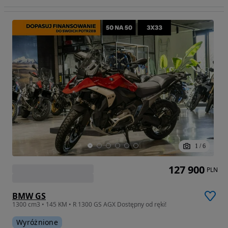
1
/
6
127 900
PLN
BMW GS
1300 cm3 • 145 KM • R 1300 GS AGX Dostępny od ręki!
Wyróżnione