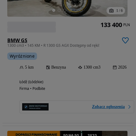
1
/
6
133 400
PLN
BMW GS
1300 cm3 • 145 KM • R 1300 GS AGX Dostępny od ręki!
Wyróżnione
5 km
Benzyna
1300 cm3
2026
Łódź (Łódzkie)
Firma • Podbite
Zobacz ogłoszenia