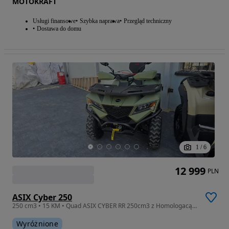
MOTOKRAFT
Usługi finansowe
Szybka naprawa
Przegląd techniczny
Dostawa do domu
1
/
6
12 999
PLN
ASIX Cyber 250
250 cm3 • 15 KM • Quad ASIX CYBER RR 250cm3 z Homologacą T3B na 2 osoby Hit 2026 roku
Wyróżnione