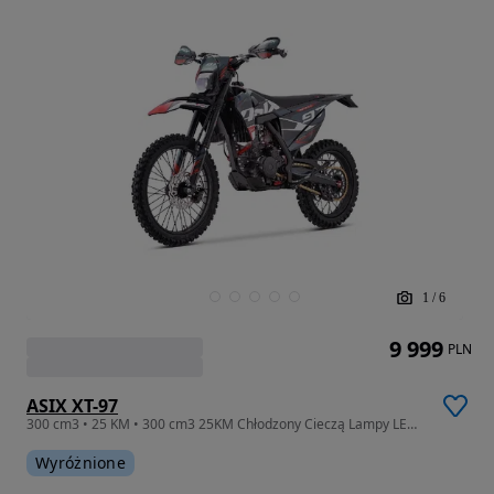
1
/
6
9 999
PLN
ASIX XT-97
300 cm3 • 25 KM • 300 cm3 25KM Chłodzony Cieczą Lampy LED El.Starter Licznik Hand Bar
Wyróżnione