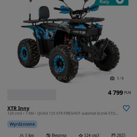
1
/
6
4 799
PLN
XTR Inny
124 cm3 • 7 KM • QUAD 125 XTR FIRESHOT automat licznik STORM transport raty +gratisy
Wyróżnione
1 km
Benzyna
124 cm3
2025