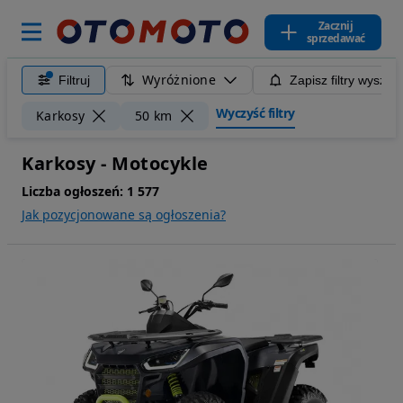
Zacznij
sprzedawać
Wyróżnione
Filtruj
Zapisz filtry wyszuk
Wyczyść filtry
Karkosy
50 km
Karkosy - Motocykle
Liczba ogłoszeń:
1 577
Jak pozycjonowane są ogłoszenia?