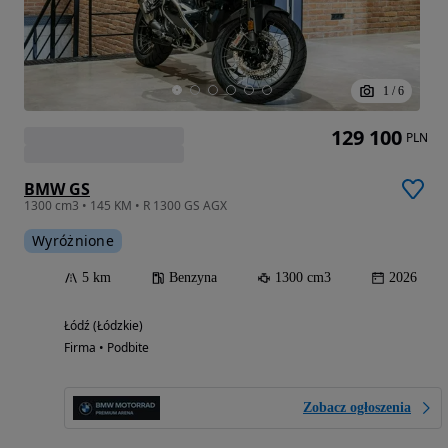
1
/
6
129 100
PLN
BMW GS
1300 cm3 • 145 KM • R 1300 GS AGX
Wyróżnione
5 km
Benzyna
1300 cm3
2026
Łódź (Łódzkie)
Firma • Podbite
Zobacz ogłoszenia