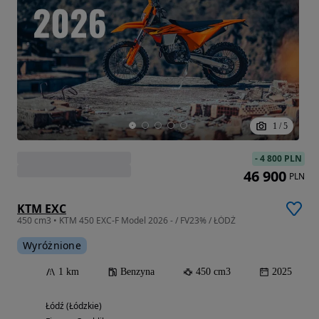
1
/
5
-
4 800 PLN
46 900
PLN
KTM EXC
450 cm3 • KTM 450 EXC-F Model 2026 - / FV23% / ŁÓDŹ
Wyróżnione
1 km
Benzyna
450 cm3
2025
Łódź (Łódzkie)