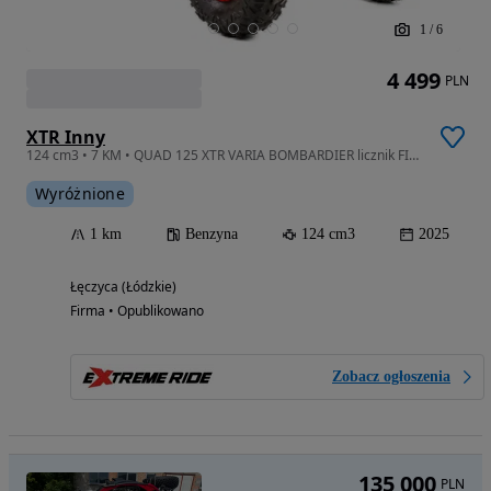
1
/
6
4 499
PLN
XTR Inny
124 cm3 • 7 KM • QUAD 125 XTR VARIA BOMBARDIER licznik FIRESHOT transport raty +gratisy
Wyróżnione
1 km
Benzyna
124 cm3
2025
Łęczyca (Łódzkie)
Firma • Opublikowano
Zobacz ogłoszenia
135 000
PLN