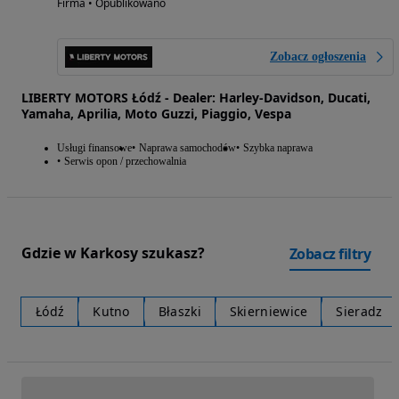
Firma • Opublikowano
Zobacz ogłoszenia
LIBERTY MOTORS Łódź - Dealer: Harley-Davidson, Ducati,
Yamaha, Aprilia, Moto Guzzi, Piaggio, Vespa
Usługi finansowe
Naprawa samochodów
Szybka naprawa
Serwis opon / przechowalnia
Gdzie w Karkosy szukasz?
Zobacz filtry
Łódź
Kutno
Błaszki
Skierniewice
Sieradz