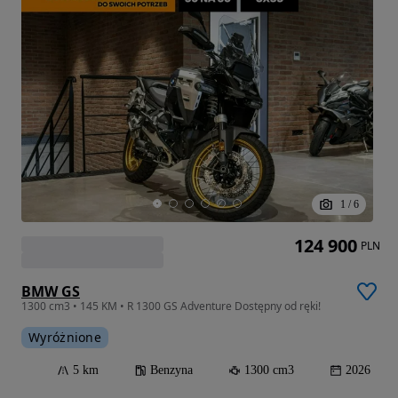
1
/
6
124 900
PLN
BMW GS
1300 cm3 • 145 KM • R 1300 GS Adventure Dostępny od ręki!
Wyróżnione
5 km
Benzyna
1300 cm3
2026