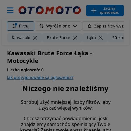
Zacznij
sprzedawać
Wyróżnione
Filtruj
Zapisz filtry wyszuk
Kawasaki
Brute Force
Łąka
50 km
Kawasaki Brute Force Łąka -
Motocykle
Liczba ogłoszeń:
0
Jak pozycjonowane są ogłoszenia?
Niczego nie znaleźliśmy
Spróbuj użyć mniejszej liczby filtrów, aby
uzyskać więcej wyników.
Chcesz otrzymać powiadomienie, jeśli
znajdziemy samochód spełniający Twoje
kryteria? Zapisz swoje wyszukiwanie, aby