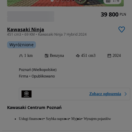
1
/
6
39 800
PLN
Kawasaki Ninja
451 cm3 • 69 KM • Kawasaki Ninja 7 Hybrid 2024
Wyróżnione
1 km
Benzyna
451 cm3
2024
Poznań (Wielkopolskie)
Firma • Opublikowano
Zobacz ogłoszenia
Kawasaki Centrum Poznań
Usługi finansowe
Szybka naprawa
Myjnia
Wynajem pojazdów