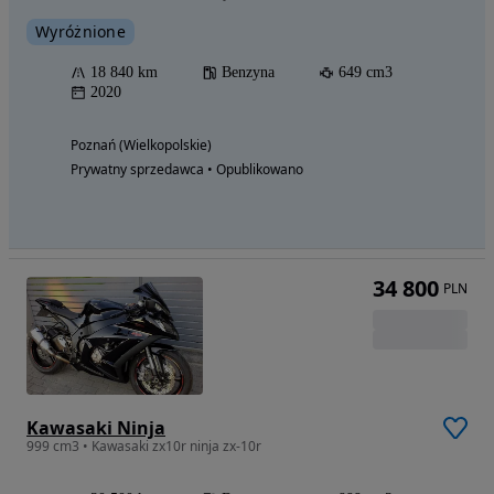
Wyróżnione
18 840 km
Benzyna
649 cm3
2020
Poznań (Wielkopolskie)
Prywatny sprzedawca • Opublikowano
34 800
PLN
Kawasaki Ninja
999 cm3 • Kawasaki zx10r ninja zx-10r