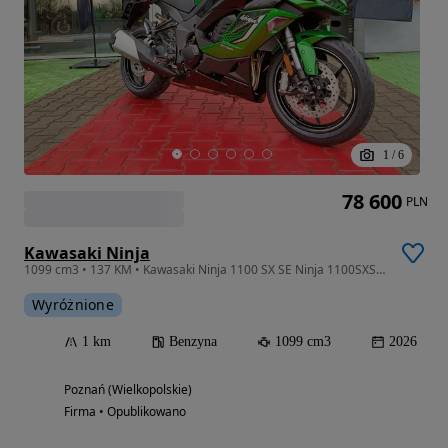
1
/
6
78 600
PLN
Kawasaki Ninja
1099 cm3 • 137 KM • Kawasaki Ninja 1100 SX SE Ninja 1100SXSE 2026 KUFRY BOCZNE GRATIS
Wyróżnione
1 km
Benzyna
1099 cm3
2026
Poznań (Wielkopolskie)
Firma • Opublikowano