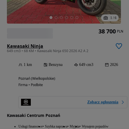
1
/
6
38 700
PLN
Kawasaki Ninja
649 cm3 • 68 KM • Kawasaki Ninja 650 2026 A2 A 2
1 km
Benzyna
649 cm3
2026
Poznań (Wielkopolskie)
Firma • Podbite
Zobacz ogłoszenia
Kawasaki Centrum Poznań
Usługi finansowe
Szybka naprawa
Myjnia
Wynajem pojazdów