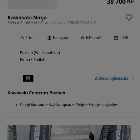
38 700
PLN
Kawasaki Ninja
649 cm3 • 68 KM • Kawasaki Ninja 650 2026 A2 A 2
1 km
Benzyna
649 cm3
2026
Poznań (Wielkopolskie)
Firma • Podbite
Zobacz ogłoszenia
Kawasaki Centrum Poznań
Usługi finansowe
Szybka naprawa
Myjnia
Wynajem pojazdów