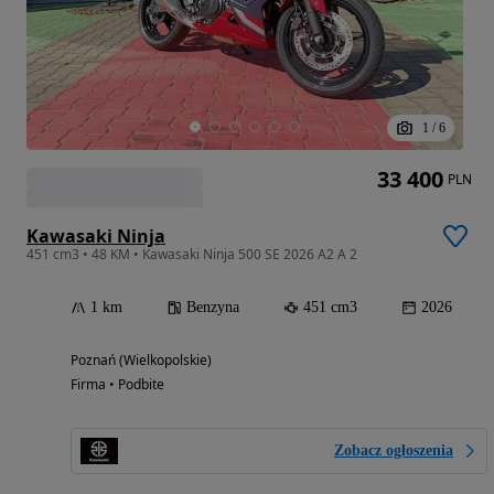
1
/
6
33 400
PLN
Kawasaki Ninja
451 cm3 • 48 KM • Kawasaki Ninja 500 SE 2026 A2 A 2
1 km
Benzyna
451 cm3
2026
Poznań (Wielkopolskie)
Firma • Podbite
Zobacz ogłoszenia