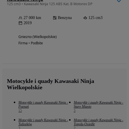
125 cm3 • Kawasaki Ninja 125 ABS Kat. B Motorex DP
27 000 km
Benzyna
125 cm3
2019
Gniezno (Wielkopolskie)
Firma • Podbite
Motocykle i quady Kawasaki Ninja
Wielkopolskie
Motocykle i quady Kawasaki Ninja -
Motocykle i quady Kawasaki Ninja -
Poznań
Stare Miasto
15
3
Motocykle i quady Kawasaki Ninja -
Motocykle i quady Kawasaki Ninja -
Tuliszków
Topola-Osiedle
3
2