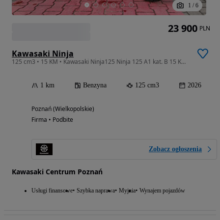
1
/
6
23 900
PLN
Kawasaki Ninja
125 cm3 • 15 KM • Kawasaki Ninja125 Ninja 125 A1 kat. B 15 KM 2026
1 km
Benzyna
125 cm3
2026
Poznań (Wielkopolskie)
Firma • Podbite
Zobacz ogłoszenia
Kawasaki Centrum Poznań
Usługi finansowe
Szybka naprawa
Myjnia
Wynajem pojazdów