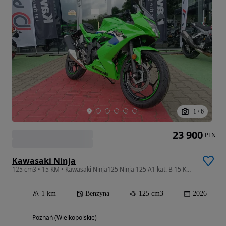
1
/
6
23 900
PLN
Kawasaki Ninja
125 cm3 • 15 KM • Kawasaki Ninja125 Ninja 125 A1 kat. B 15 KM 2026
1 km
Benzyna
125 cm3
2026
Poznań (Wielkopolskie)