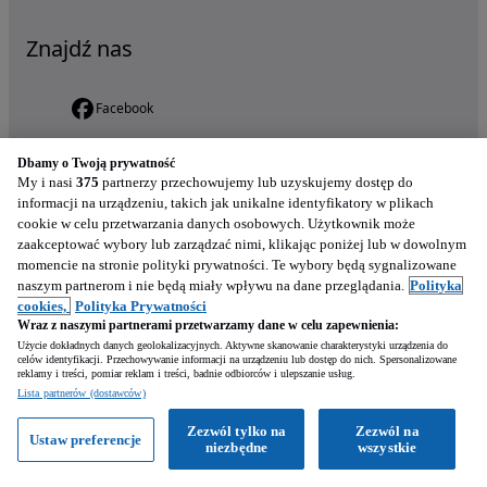
Znajdź nas
Facebook
Instagram
Dbamy o Twoją prywatność
My i nasi
375
partnerzy przechowujemy lub uzyskujemy dostęp do
YouTube
informacji na urządzeniu, takich jak unikalne identyfikatory w plikach
cookie w celu przetwarzania danych osobowych. Użytkownik może
TikTok
zaakceptować wybory lub zarządzać nimi, klikając poniżej lub w dowolnym
momencie na stronie polityki prywatności. Te wybory będą sygnalizowane
Obsługa klienta
naszym partnerom i nie będą miały wpływu na dane przeglądania.
Polityka
cookies,
Polityka Prywatności
Wraz z naszymi partnerami przetwarzamy dane w celu zapewnienia:
Telefon: +48 61 880 32 21, 48 539 146 861
Użycie dokładnych danych geolokalizacyjnych. Aktywne skanowanie charakterystyki urządzenia do
celów identyfikacji. Przechowywanie informacji na urządzeniu lub dostęp do nich. Spersonalizowane
(od pn. do pt. w godz. 08:00 - 17:00)
reklamy i treści, pomiar reklam i treści, badnie odbiorców i ulepszanie usług.
Email: pomoc@otomoto.pl
Lista partnerów (dostawców)
(od pn. do nd. w godz. 08:00 - 20:00)
Chat:
(od pn. do pt. w godz. 09:00 - 17:00)
Zezwól tylko na
Zezwól na
Ustaw preferencje
Otomoto
niezbędne
wszystkie