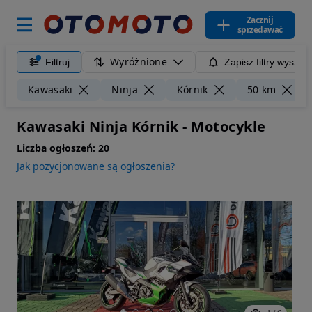
Zacznij
sprzedawać
Wyróżnione
Filtruj
Zapisz filtry wyszuk
Kawasaki
Ninja
Kórnik
50 km
Kawasaki Ninja Kórnik - Motocykle
Liczba ogłoszeń:
20
Jak pozycjonowane są ogłoszenia?