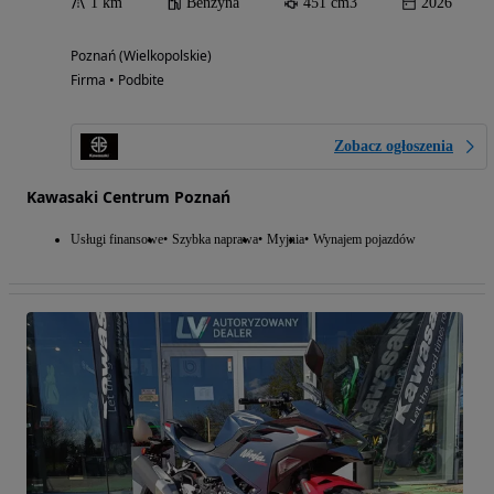
1 km
Benzyna
451 cm3
2026
Poznań (Wielkopolskie)
Firma • Podbite
Zobacz ogłoszenia
Kawasaki Centrum Poznań
Usługi finansowe
Szybka naprawa
Myjnia
Wynajem pojazdów