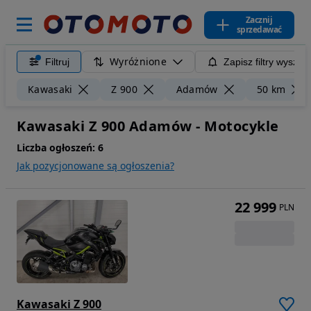
Zacznij
sprzedawać
Wyróżnione
Filtruj
Zapisz filtry wyszuk
Kawasaki
Z 900
Adamów
50 km
Kawasaki Z 900 Adamów - Motocykle
Liczba ogłoszeń:
6
Jak pozycjonowane są ogłoszenia?
22 999
PLN
Kawasaki Z 900