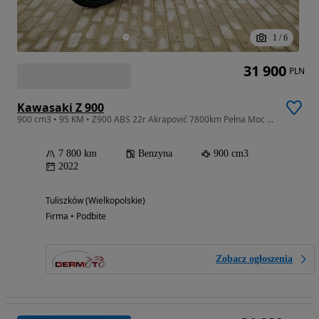
1
/
6
31 900
PLN
Kawasaki Z 900
900 cm3 • 95 KM • Z900 ABS 22r Akrapović 7800km Pełna Moc Raty Kredyt Transport
7 800 km
Benzyna
900 cm3
2022
Tuliszków (Wielkopolskie)
Firma • Podbite
Zobacz ogłoszenia