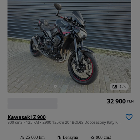
1
/
6
32 900
PLN
Kawasaki Z 900
900 cm3 • 125 KM • Z900 125km 20r BODIS Doposażony Raty Kredyt Transport
25 000 km
Benzyna
900 cm3