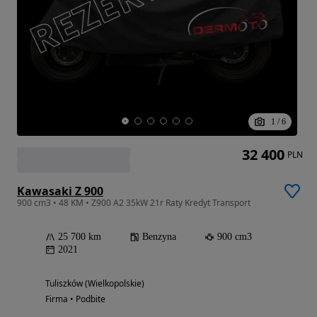
1
/
6
32 400
PLN
Kawasaki Z 900
900 cm3 • 48 KM • Z900 A2 35kW 21r Raty Kredyt Transport
25 700 km
Benzyna
900 cm3
2021
Tuliszków (Wielkopolskie)
Firma • Podbite