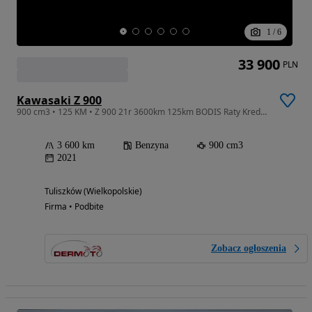
1
/
6
33 900
PLN
Kawasaki Z 900
900 cm3 • 125 KM • Z 900 21r 3600km 125km BODIS Raty Kredyt Transport
3 600 km
Benzyna
900 cm3
2021
Tuliszków (Wielkopolskie)
Firma • Podbite
Zobacz ogłoszenia