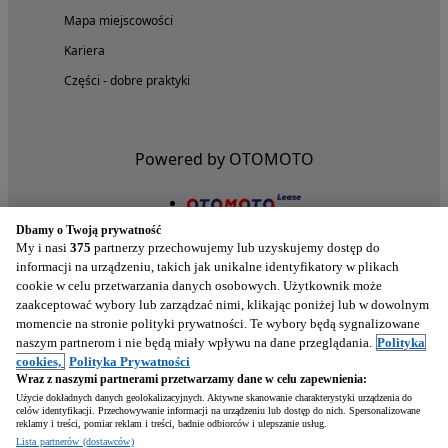
Mapa miejscowości
Kariera
Części - dobre praktyki
Powered by OTOMOTO
Dbamy o Twoją prywatność
My i nasi
375
partnerzy przechowujemy lub uzyskujemy dostęp do
informacji na urządzeniu, takich jak unikalne identyfikatory w plikach
cookie w celu przetwarzania danych osobowych. Użytkownik może
zaakceptować wybory lub zarządzać nimi, klikając poniżej lub w dowolnym
momencie na stronie polityki prywatności. Te wybory będą sygnalizowane
naszym partnerom i nie będą miały wpływu na dane przeglądania.
Polityka
Nasze aplikacje w twoim telefonie
cookies,
Polityka Prywatności
Wraz z naszymi partnerami przetwarzamy dane w celu zapewnienia:
Użycie dokładnych danych geolokalizacyjnych. Aktywne skanowanie charakterystyki urządzenia do
celów identyfikacji. Przechowywanie informacji na urządzeniu lub dostęp do nich. Spersonalizowane
reklamy i treści, pomiar reklam i treści, badnie odbiorców i ulepszanie usług.
Lista partnerów (dostawców)