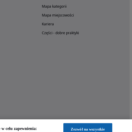
Mapa kategorii
Mapa miejscowości
Kariera
Części - dobre praktyki
w celu zapewnienia:
Zezwól na wszystkie