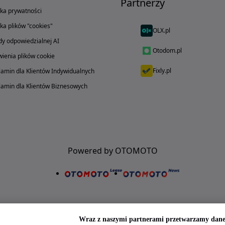
Partnerzy
yka prywatności
yka plików "cookies"
OLX.pl
y odpowiedzialnej AI
Otodom.pl
ienia plików cookie
Fixly.pl
amin dla Klientów Indywidualnych
amin dla Klientów Biznesowych
Powered by OTOMOTO
Wraz z naszymi partnerami przetwarzamy dane 