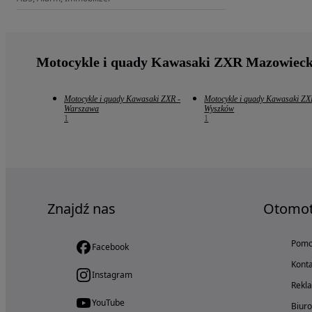
Motocykle i quady Kawasaki ZXR Mazowieck
Motocykle i quady Kawasaki ZXR -
Motocykle i quady Kawasaki ZX
Warszawa
Wyszków
1
1
Znajdź nas
Otomo
Pom
Facebook
Konta
Instagram
Rekl
YouTube
Biur