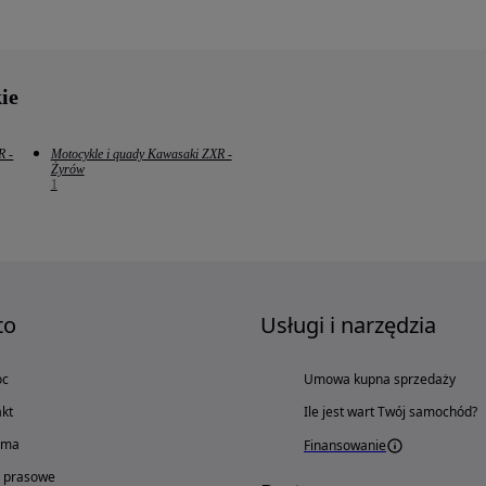
ie
R -
Motocykle i quady Kawasaki ZXR -
Żyrów
1
to
Usługi i narzędzia
oc
Umowa kupna sprzedaży
kt
Ile jest wart Twój samochód?
ama
Finansowanie
o prasowe