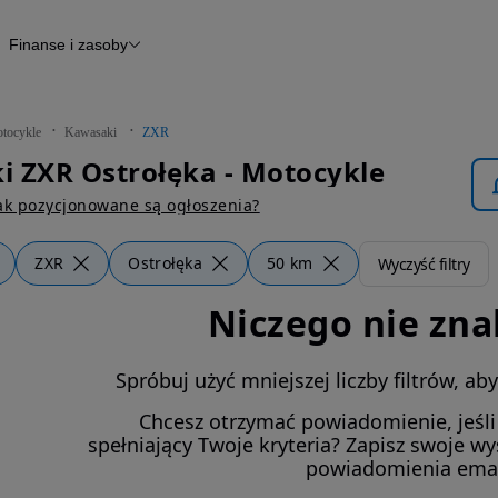
Finanse i zasoby
kle
Finansowanie
Raport historii pojazdu
Otomoto News
tocykle
Kawasaki
ZXR
 ZXR Ostrołęka - Motocykle
ak pozycjonowane są ogłoszenia?
ZXR
Ostrołęka
50 km
Wyczyść filtry
Niczego nie zna
Spróbuj użyć mniejszej liczby filtrów, a
Chcesz otrzymać powiadomienie, jeśl
spełniający Twoje kryteria? Zapisz swoje w
powiadomienia ema