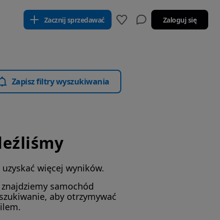
Zacznij sprzedawać
Zaloguj się
Zapisz filtry wyszukiwania
leźliśmy
by uzyskać więcej wyników.
i znajdziemy samochód
yszukiwanie, aby otrzymywać
ilem.