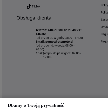
Polit
TikTok
Polit
Obsługa klienta
Zasad
Ustaw
Telefon: +48 61 880 32 21, 48 539
146 861
Regul
(od pn. do pt. w godz. 08:00 - 17:00)
Regul
Email: pomoc@otomoto.pl
(od pn. do nd. w godz. 08:00 -
20:00)
Chat:
(od pn. do pt. w godz. 09:00 -
17:00)
Dbamy o Twoją prywatność