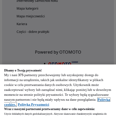
Internetowy Samochód Roku
Mapa kategorii
Mapa miejscowości
Kariera
Części - dobre praktyki
Powered by OTOMOTO
Dbamy o Twoją prywatność
My i nasi
375
partnerzy przechowujemy lub uzyskujemy dostęp do
informacji na urządzeniu, takich jak unikalne identyfikatory w plikach
cookie w celu przetwarzania danych osobowych. Użytkownik może
zaakceptować wybory lub zarządzać nimi, klikając poniżej lub w dowolnym
momencie na stronie polityki prywatności. Te wybory będą sygnalizowane
naszym partnerom i nie będą miały wpływu na dane przeglądania.
Polityka
Nasze aplikacje w twoim telefonie
cookies,
Polityka Prywatności
Wraz z naszymi partnerami przetwarzamy dane w celu zapewnienia:
Użycie dokładnych danych geolokalizacyjnych. Aktywne skanowanie charakterystyki urządzenia do