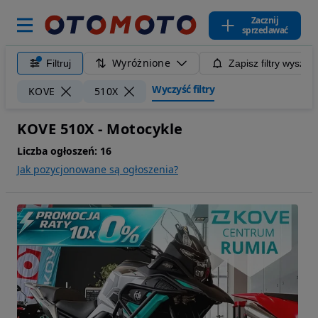
Zacznij
sprzedawać
Wyróżnione
Filtruj
Zapisz filtry wyszuk
Wyczyść filtry
KOVE
510X
KOVE 510X - Motocykle
Liczba ogłoszeń:
16
Jak pozycjonowane są ogłoszenia?