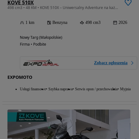
KOVE 510X
498 cm3 • 48 KM • KOVE 510X – Uniwersalny Adventure na każdą trasę | 48 KM | 20 l paliwa
1 km
Benzyna
498 cm3
2026
Nowy Targ (Małopolskie)
Firma • Podbite
Zobacz ogłoszenia
EXPOMOTO
Usługi finansowe
Szybka naprawa
Serwis opon / przechowalnia
Myjnia