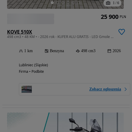
1
/
6
25 900
PLN
KOVE 510X
498 cm3 • 48 KM • - 2026 rok - KUFER ALU GRATIS - LED Gmole Stopka ABS 48KM TCS
1 km
Benzyna
498 cm3
2026
Lubliniec (Śląskie)
Firma • Podbite
Zobacz ogłoszenia