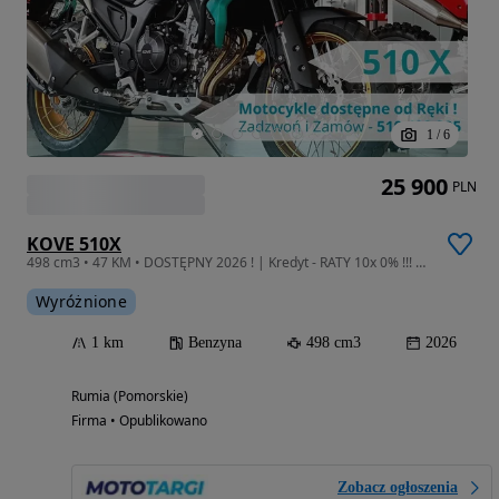
1
/
6
25 900
PLN
KOVE 510X
498 cm3 • 47 KM • DOSTĘPNY 2026 ! | Kredyt - RATY 10x 0% !!! | Leasing od 102%
Wyróżnione
1 km
Benzyna
498 cm3
2026
Rumia (Pomorskie)
Firma • Opublikowano
Zobacz ogłoszenia