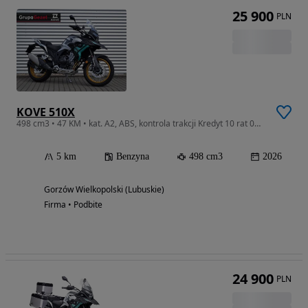
25 900
PLN
KOVE 510X
498 cm3 • 47 KM • kat. A2, ABS, kontrola trakcji Kredyt 10 rat 0% !!!
5 km
Benzyna
498 cm3
2026
Gorzów Wielkopolski (Lubuskie)
Firma • Podbite
24 900
PLN