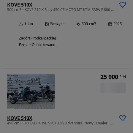
KOVE 510X
500 cm3 • KOVE 510 X Rally 450 CF MOTO MT KTM BMW F 800 900 390
1 km
Benzyna
500 cm3
2025
Zagórz (Podkarpackie)
Firma • Opublikowano
25 900
PLN
KOVE 510X
498 cm3 • 48 KM • KOVE 510X ADV Adventure, Nowy , Dealer Lublin, Transport