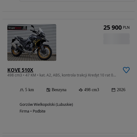
25 900
PLN
KOVE 510X
498 cm3 • 47 KM • kat. A2, ABS, kontrola trakcji Kredyt 10 rat 0% !!!
5 km
Benzyna
498 cm3
2026
Gorzów Wielkopolski (Lubuskie)
Firma • Podbite