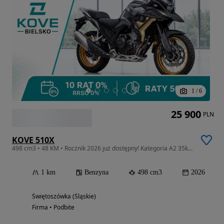
1
/
6
25 900
PLN
KOVE 510X
498 cm3 • 48 KM • Rocznik 2026 już dostępny! Kategoria A2 35kW 2 kolory!
1 km
Benzyna
498 cm3
2026
Świętoszówka (Śląskie)
Firma • Podbite