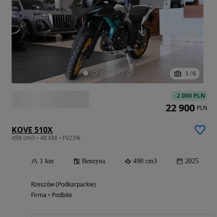
1
/
6
-
2 000 PLN
22 900
PLN
KOVE 510X
498 cm3 • 48 KM • FV23%
1 km
Benzyna
498 cm3
2025
Rzeszów (Podkarpackie)
Firma • Podbite