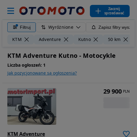
Zacznij
sprzedawać
Wyróżnione
Filtruj
Zapisz filtry wyszuk
KTM
Adventure
Kutno
50 km
KTM Adventure Kutno - Motocykle
Liczba ogłoszeń:
1
Jak pozycjonowane są ogłoszenia?
29 900
PLN
KTM Adventure