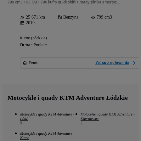
799 cm3 • 95 KM • 790 kufry quick shift +,mapy silnika amortyzator skrętu Ready To Race
25 671 km
Benzyna
799 cm3
2019
Kutno (Łódzkie)
Firma • Podbite
Zobacz ogłoszenia
Firma
Motocykle i quady KTM Adventure Łódzkie
Motocykle i quady KTM Adventure -
Motocykle i quady KTM Adventure -
Łódź
Skierniewice
9
2
Motocykle i quady KTM Adventure -
Kutno