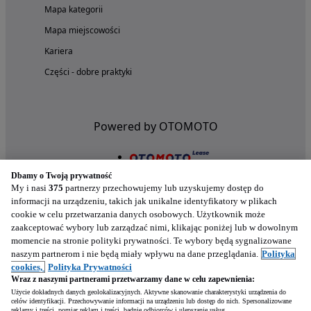
Mapa kategorii
Mapa miejscowości
Kariera
Części - dobre praktyki
Powered by OTOMOTO
Dbamy o Twoją prywatność
My i nasi
375
partnerzy przechowujemy lub uzyskujemy dostęp do
informacji na urządzeniu, takich jak unikalne identyfikatory w plikach
cookie w celu przetwarzania danych osobowych. Użytkownik może
zaakceptować wybory lub zarządzać nimi, klikając poniżej lub w dowolnym
momencie na stronie polityki prywatności. Te wybory będą sygnalizowane
naszym partnerom i nie będą miały wpływu na dane przeglądania.
Polityka
Nasze aplikacje w twoim telefonie
cookies,
Polityka Prywatności
Wraz z naszymi partnerami przetwarzamy dane w celu zapewnienia:
Użycie dokładnych danych geolokalizacyjnych. Aktywne skanowanie charakterystyki urządzenia do
celów identyfikacji. Przechowywanie informacji na urządzeniu lub dostęp do nich. Spersonalizowane
reklamy i treści, pomiar reklam i treści, badnie odbiorców i ulepszanie usług.