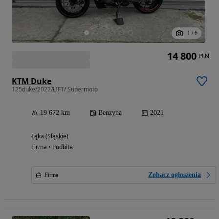
1
/
6
14 800
PLN
KTM Duke
125duke/2022/LIFT/ Supermoto
19 672 km
Benzyna
2021
Łąka (Śląskie)
Firma • Podbite
Zobacz ogłoszenia
Firma