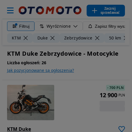
Zacznij
sprzedawać
Wyróżnione
Filtruj
Zapisz filtry wyszuk
KTM
Duke
Zebrzydowice
50 km
KTM Duke Zebrzydowice - Motocykle
Liczba ogłoszeń:
26
Jak pozycjonowane są ogłoszenia?
-
700 PLN
12 900
PLN
KTM Duke