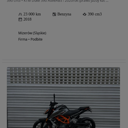
390 cm3 • KTM Duke 390 AdveABS ! 2020rok (prawo jazdy kat A2) RATY !POZ KAT 128
23 000 km
Benzyna
390 cm3
2018
Mizerów (Śląskie)
Firma • Podbite