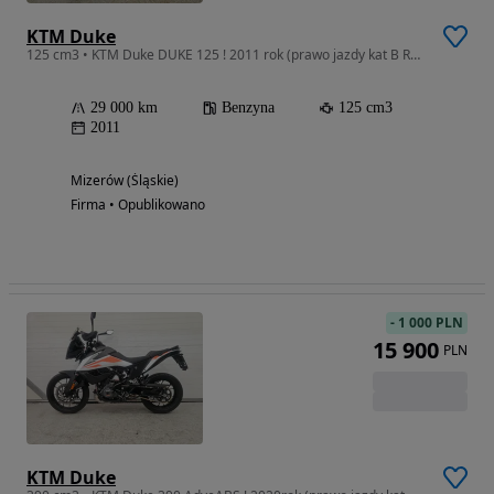
KTM Duke
125 cm3 • KTM Duke DUKE 125 ! 2011 rok (prawo jazdy kat B RATY !POZ KAT 99
29 000 km
Benzyna
125 cm3
2011
Mizerów (Śląskie)
Firma • Opublikowano
-
1 000 PLN
15 900
PLN
KTM Duke