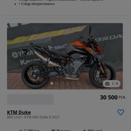
Usługi ubezpieczeniowe
1
/
6
30 500
PLN
KTM Duke
890 cm3 • KTM 890 Duke R 2021