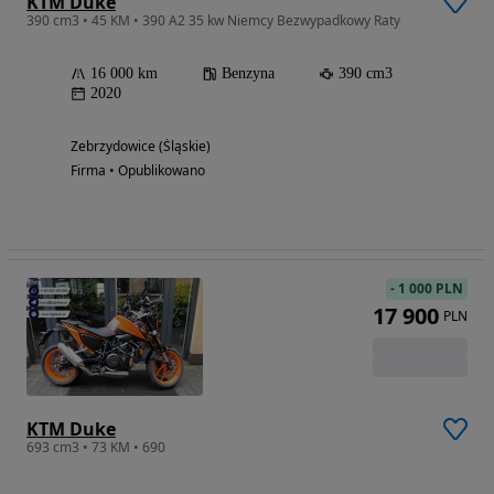
KTM Duke
390 cm3 • 45 KM • 390 A2 35 kw Niemcy Bezwypadkowy Raty
16 000 km
Benzyna
390 cm3
2020
Zebrzydowice (Śląskie)
Firma • Opublikowano
-
1 000 PLN
17 900
PLN
KTM Duke
693 cm3 • 73 KM • 690