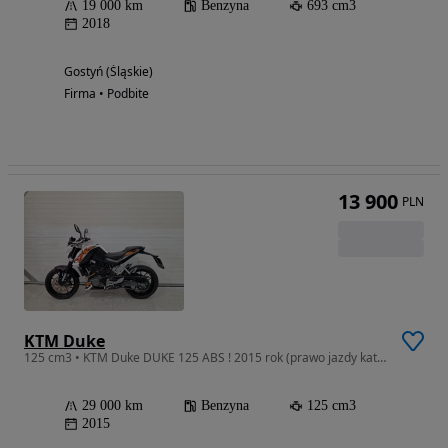
19 000 km
Benzyna
693 cm3
2018
Gostyń (Śląskie)
Firma • Podbite
13 900
PLN
KTM Duke
125 cm3 • KTM Duke DUKE 125 ABS ! 2015 rok (prawo jazdy kat B RATY !POZ KAT 92
29 000 km
Benzyna
125 cm3
2015