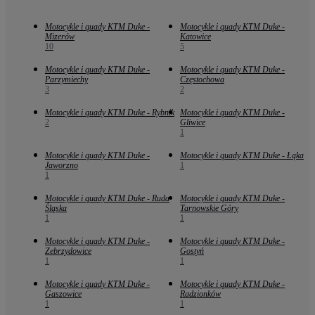
Motocykle i quady KTM Duke -
Motocykle i quady KTM Duke -
Mizerów
Katowice
10
5
Motocykle i quady KTM Duke -
Motocykle i quady KTM Duke -
Parzymiechy
Częstochowa
3
2
Motocykle i quady KTM Duke - Rybnik
Motocykle i quady KTM Duke -
2
Gliwice
1
Motocykle i quady KTM Duke -
Motocykle i quady KTM Duke - Łąka
Jaworzno
1
1
Motocykle i quady KTM Duke - Ruda
Motocykle i quady KTM Duke -
Śląska
Tarnowskie Góry
1
1
Motocykle i quady KTM Duke -
Motocykle i quady KTM Duke -
Zebrzydowice
Gostyń
1
1
Motocykle i quady KTM Duke -
Motocykle i quady KTM Duke -
Gaszowice
Radzionków
1
1