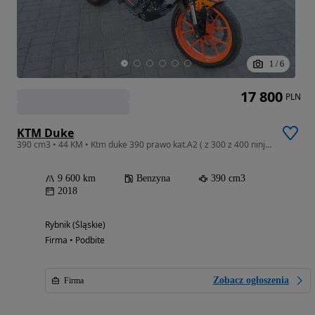
1
/
6
17 800
PLN
KTM Duke
390 cm3 • 44 KM • Ktm duke 390 prawo kat.A2 ( z 300 z 400 ninja 400 mt 03 bmw g310 )
9 600 km
Benzyna
390 cm3
2018
Rybnik (Śląskie)
Firma • Podbite
Zobacz ogłoszenia
Firma