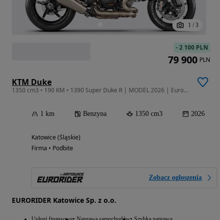
1
/
3
-
2 100 PLN
79 900
PLN
KTM Duke
1350 cm3 • 190 KM • 1390 Super Duke R | MODEL 2026 | Eurorider Katowice | PROMOCJA !!
1 km
Benzyna
1350 cm3
2026
Katowice (Śląskie)
Firma • Podbite
Zobacz ogłoszenia
EURORIDER Katowice Sp. z o.o.
Usługi finansowe
Naprawa samochodów
Szybka naprawa