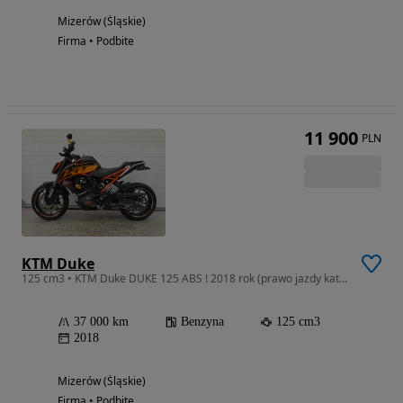
Mizerów (Śląskie)
Firma • Podbite
11 900
PLN
KTM Duke
125 cm3 • KTM Duke DUKE 125 ABS ! 2018 rok (prawo jazdy kat B RATY !POZ KAT 57
37 000 km
Benzyna
125 cm3
2018
Mizerów (Śląskie)
Firma • Podbite