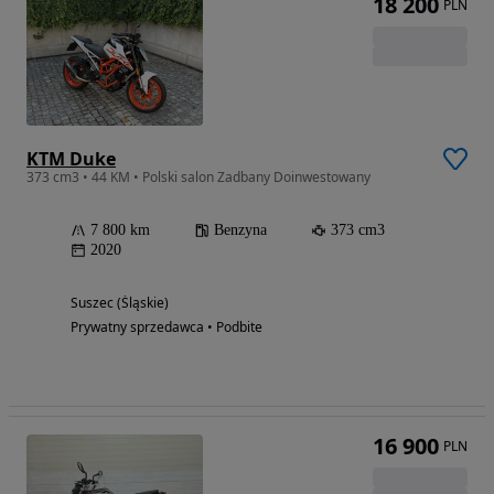
18 200
PLN
KTM Duke
373 cm3 • 44 KM • Polski salon Zadbany Doinwestowany
7 800 km
Benzyna
373 cm3
2020
Suszec (Śląskie)
Prywatny sprzedawca • Podbite
16 900
PLN