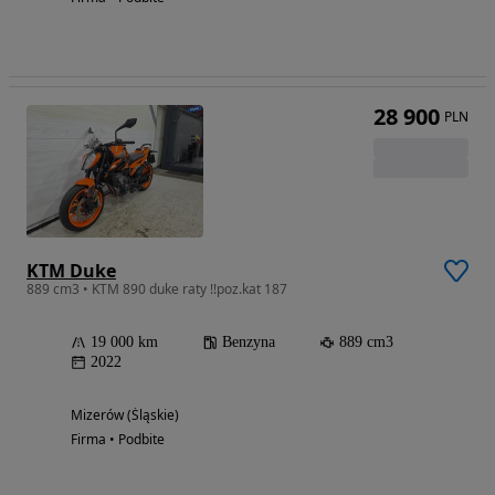
28 900
PLN
KTM Duke
889 cm3 • KTM 890 duke raty !!poz.kat 187
19 000 km
Benzyna
889 cm3
2022
Mizerów (Śląskie)
Firma • Podbite