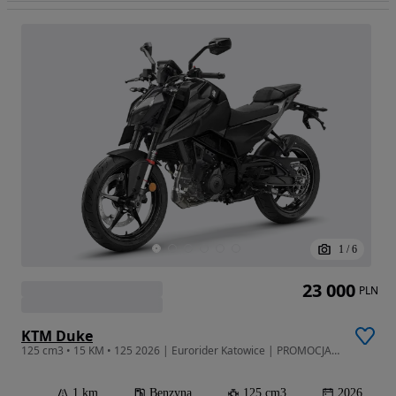
1
/
6
23 000
PLN
KTM Duke
125 cm3 • 15 KM • 125 2026 | Eurorider Katowice | PROMOCJA !! | Dostępny od ręki !!
1 km
Benzyna
125 cm3
2026