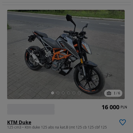
1
/
6
16 000
PLN
KTM Duke
125 cm3 • Ktm duke 125 abs na kat.B (mt 125 cb 125 cbf 125