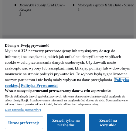
Motocykle i quady KTM Duke -
Motocykle i quady KTM Duke - Suszec
Kaczyce
1
1
Dbamy o Twoją prywatność
My i nasi
375
partnerzy przechowujemy lub uzyskujemy dostęp do
Znajdź nas
informacji na urządzeniu, takich jak unikalne identyfikatory w plikach
cookie w celu przetwarzania danych osobowych. Użytkownik może
zaakceptować wybory lub zarządzać nimi, klikając poniżej lub w dowolnym
Facebook
momencie na stronie polityki prywatności. Te wybory będą sygnalizowane
naszym partnerom i nie będą miały wpływu na dane przeglądania.
Polityka
Instagram
cookies,
Polityka Prywatności
Wraz z naszymi partnerami przetwarzamy dane w celu zapewnienia:
YouTube
Użycie dokładnych danych geolokalizacyjnych. Aktywne skanowanie charakterystyki urządzenia do
celów identyfikacji. Przechowywanie informacji na urządzeniu lub dostęp do nich. Spersonalizowane
reklamy i treści, pomiar reklam i treści, badnie odbiorców i ulepszanie usług.
TikTok
Lista partnerów (dostawców)
Obsługa klienta
Zezwól tylko na
Zezwól na
Ustaw preferencje
niezbędne
wszystkie
Telefon: +48 61 880 32 21, 48 539 146 861