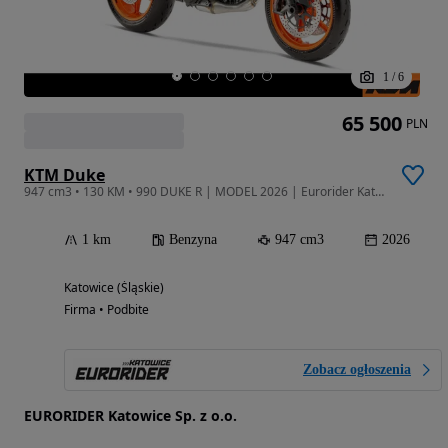
1
/
6
65 500
PLN
KTM Duke
947 cm3 • 130 KM • 990 DUKE R | MODEL 2026 | Eurorider Katowice | Dostępny od ręki !!
1 km
Benzyna
947 cm3
2026
Katowice (Śląskie)
Firma • Podbite
Zobacz ogłoszenia
EURORIDER Katowice Sp. z o.o.