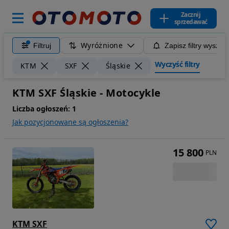
Zacznij
sprzedawać
Wyróżnione
Filtruj
Zapisz filtry wyszuk
Wyczyść filtry
KTM
SXF
Śląskie
KTM SXF Śląskie - Motocykle
Liczba ogłoszeń:
1
Jak pozycjonowane są ogłoszenia?
15 800
PLN
KTM SXF