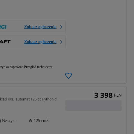
Zobacz ogłoszenia
Zobacz ogłoszenia
zybka naprawa
Przegląd techniczny
3 398
PLN
125 cm3 • 14 KM • Quad kład KXD automat 125 cc Python duża rama Białobrzegi dostawa
Benzyna
125 cm3