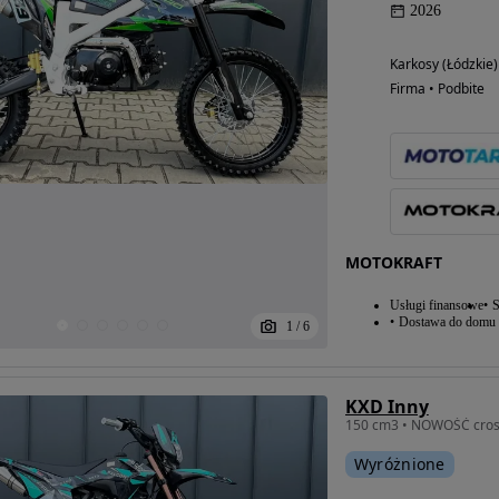
2026
Karkosy (Łódzkie)
Firma • Podbite
MOTOKRAFT
Usługi finansowe
S
Dostawa do domu
1
/
6
KXD Inny
Wyróżnione