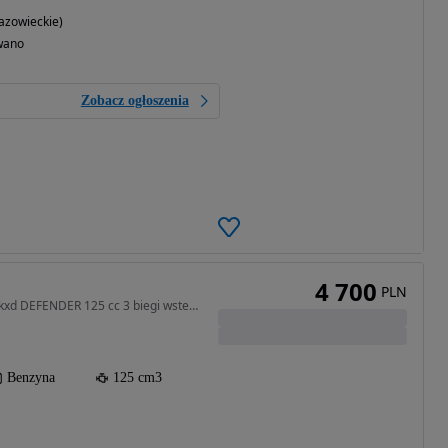
azowieckie)
wano
Zobacz ogłoszenia
4 700
PLN
125 cm3 • 14 KM • quad kxd DEFENDER 125 cc 3 biegi wsteczny AUTOMAT
Benzyna
125 cm3