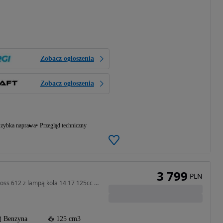
Zobacz ogłoszenia
Zobacz ogłoszenia
zybka naprawa
Przegląd techniczny
3 799
PLN
125 cm3 • 14 KM • pro cross 612 z lampą koła 14 17 125cc el start WYSYŁKA GRATIS
Benzyna
125 cm3