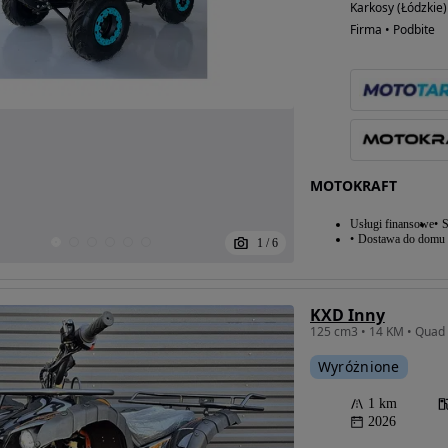
Karkosy (Łódzkie)
Firma • Podbite
MOTOKRAFT
Usługi finansowe
S
Dostawa do domu
1
/
6
KXD Inny
Wyróżnione
1 km
2026