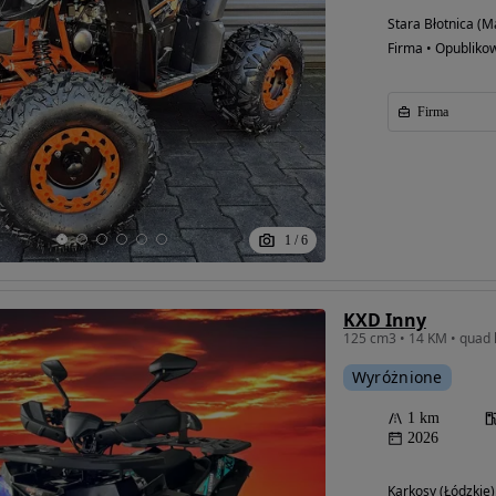
Stara Błotnica (M
Firma • Opubliko
Firma
1
/
6
KXD Inny
Wyróżnione
Możliwość
finansowania
1 km
2026
Karkosy (Łódzkie)