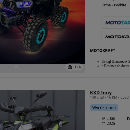
Firma • Podbite
MOTOKRAFT
Usługi finansowe
S
Dostawa do domu
1
/
6
KXD Inny
140 cm3 • 16 KM • quad 
Wyróżnione
1 km
2026