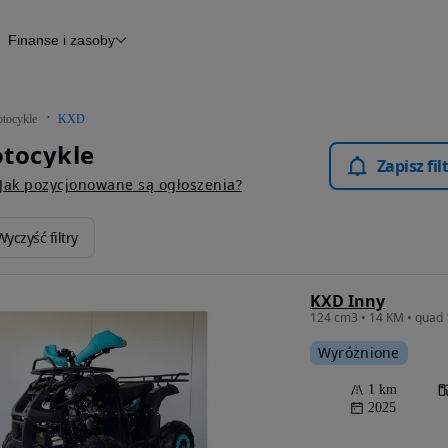
Finanse i zasoby
kle
Finansowanie
Raport historii pojazdu
Otomoto News
tocykle
KXD
tocykle
Zapisz fi
Jak pozycjonowane są ogłoszenia?
Wyczyść filtry
KXD Inny
Wyróżnione
1 km
2025