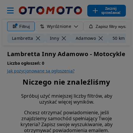
Zacznij
sprzedawać
Wyróżnione
Filtruj
Zapisz filtry wyszuk
Lambretta
Inny
Adamowo
50 km
Lambretta Inny Adamowo - Motocykle
Liczba ogłoszeń:
0
Jak pozycjonowane są ogłoszenia?
Niczego nie znaleźliśmy
Spróbuj użyć mniejszej liczby filtrów, aby
uzyskać więcej wyników.
Chcesz otrzymać powiadomienie, jeśli
znajdziemy samochód spełniający Twoje
kryteria? Zapisz swoje wyszukiwanie, aby
otrzymywać powiadomienia emailem.