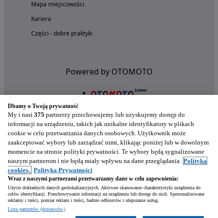
Mapa miejscowości
Kariera
Części - dobre praktyki
Powered by OTOMOTO
Dbamy o Twoją prywatność
My i nasi
375
partnerzy przechowujemy lub uzyskujemy dostęp do
informacji na urządzeniu, takich jak unikalne identyfikatory w plikach
cookie w celu przetwarzania danych osobowych. Użytkownik może
zaakceptować wybory lub zarządzać nimi, klikając poniżej lub w dowolnym
momencie na stronie polityki prywatności. Te wybory będą sygnalizowane
naszym partnerom i nie będą miały wpływu na dane przeglądania.
Polityka
Nasze aplikacje w twoim telefonie
cookies,
Polityka Prywatności
Wraz z naszymi partnerami przetwarzamy dane w celu zapewnienia:
Użycie dokładnych danych geolokalizacyjnych. Aktywne skanowanie charakterystyki urządzenia do
celów identyfikacji. Przechowywanie informacji na urządzeniu lub dostęp do nich. Spersonalizowane
reklamy i treści, pomiar reklam i treści, badnie odbiorców i ulepszanie usług.
Lista partnerów (dostawców)