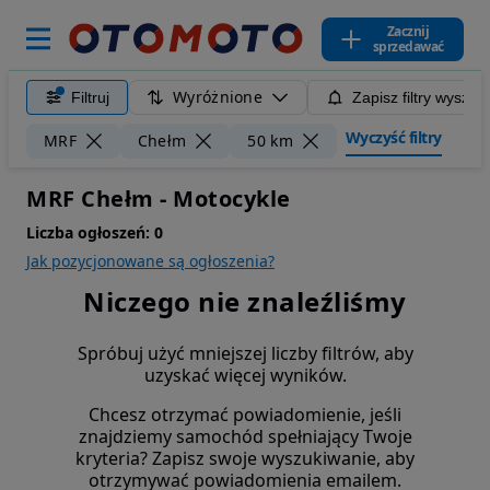
Zacznij
sprzedawać
Wyróżnione
Filtruj
Zapisz filtry wyszuk
Wyczyść filtry
MRF
Chełm
50 km
MRF Chełm - Motocykle
Liczba ogłoszeń:
0
Jak pozycjonowane są ogłoszenia?
Niczego nie znaleźliśmy
Spróbuj użyć mniejszej liczby filtrów, aby
uzyskać więcej wyników.
Chcesz otrzymać powiadomienie, jeśli
znajdziemy samochód spełniający Twoje
kryteria? Zapisz swoje wyszukiwanie, aby
otrzymywać powiadomienia emailem.