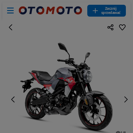
Zacznij
sprzedawać
1
/
8