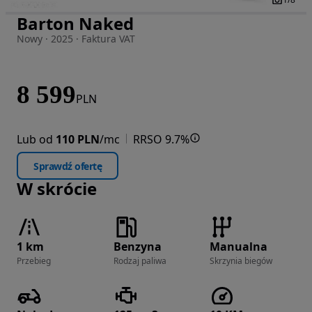
Barton Naked
Zdjęcie 1 z 8
Nowy · 2025 · Faktura VAT
8 599
PLN
Lub od
110 PLN
/mc
RRSO 9.7%
Sprawdź ofertę
W skrócie
1 km
Benzyna
Manualna
Przebieg
Rodzaj paliwa
Skrzynia biegów