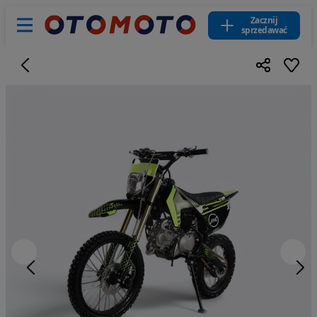
Zacznij
sprzedawać