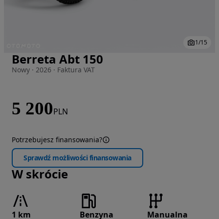
1
/
15
Berreta Abt 150
Zdjęcie 1 z 15
Nowy · 2026 · Faktura VAT
5 200
PLN
Potrzebujesz finansowania?
Sprawdź możliwości finansowania
W skrócie
1 km
Benzyna
Manualna