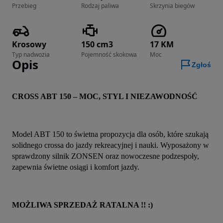
Przebieg
Rodzaj paliwa
Skrzynia biegów
Krosowy
150 cm3
17 KM
Typ nadwozia
Pojemność skokowa
Moc
Opis
Zgłoś
CROSS ABT 150 – MOC, STYL I NIEZAWODNOŚĆ
Model ABT 150 to świetna propozycja dla osób, które szukają 
solidnego crossa do jazdy rekreacyjnej i nauki. Wyposażony w 
sprawdzony silnik ZONSEN oraz nowoczesne podzespoły, 
zapewnia świetne osiągi i komfort jazdy.
MOŻLIWA SPRZEDAŻ RATALNA !! :)