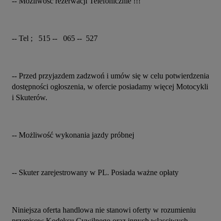
-- Możliwość rezerwacji Telefonicznie !!!
-- Tel ;   515 --   065 --  527
-- Przed przyjazdem zadzwoń i umów się w celu potwierdzenia 
dostępności ogłoszenia, w ofercie posiadamy więcej Motocykli 
i Skuterów.
-- Możliwość wykonania jazdy próbnej
-- Skuter zarejestrowany w PL. Posiada ważne opłaty
Niniejsza oferta handlowa nie stanowi oferty w rozumieniu 
przepisow Kodeksu Cywilnego oraz innych wlasciwych 