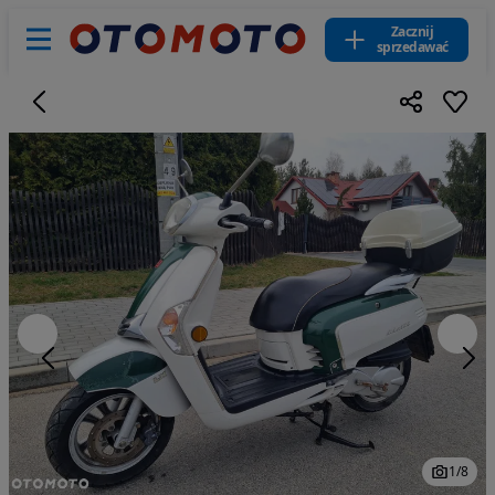
Zacznij
sprzedawać
1
/
8