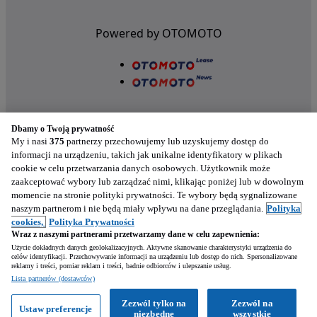
Powered by OTOMOTO
Dbamy o Twoją prywatność
My i nasi
375
partnerzy przechowujemy lub uzyskujemy dostęp do
informacji na urządzeniu, takich jak unikalne identyfikatory w plikach
cookie w celu przetwarzania danych osobowych. Użytkownik może
Nasze aplikacje w twoim telefonie
zaakceptować wybory lub zarządzać nimi, klikając poniżej lub w dowolnym
momencie na stronie polityki prywatności. Te wybory będą sygnalizowane
naszym partnerom i nie będą miały wpływu na dane przeglądania.
Polityka
cookies,
Polityka Prywatności
Wraz z naszymi partnerami przetwarzamy dane w celu zapewnienia:
Użycie dokładnych danych geolokalizacyjnych. Aktywne skanowanie charakterystyki urządzenia do
celów identyfikacji. Przechowywanie informacji na urządzeniu lub dostęp do nich. Spersonalizowane
reklamy i treści, pomiar reklam i treści, badnie odbiorców i ulepszanie usług.
Napisz
Lista partnerów (dostawców)
Zezwól tylko na
Zezwól na
Ustaw preferencje
Zadzwoń
WhatsApp
niezbędne
wszystkie