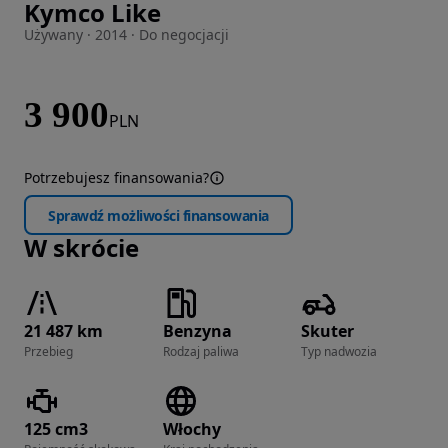
Kymco Like
Zdjęcie 1 z 8
Używany · 2014 · Do negocjacji
3 900
PLN
Potrzebujesz finansowania?
Sprawdź możliwości finansowania
W skrócie
21 487 km
Benzyna
Skuter
Przebieg
Rodzaj paliwa
Typ nadwozia
125 cm3
Włochy