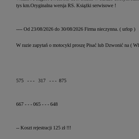
tys km.Oryginalna wersja RS. Książki serwisowe !
---- Od 23/08/2026 do 30/08/2026 Firma nieczynna. ( urlop )
W razie zapytań o motocykl proszę Pisać lub Dzwonić na ( Wh
575   - - -   317   - - -  875
667 - - - 065 - - - 648
-- Koszt rejestracji 125 zł !!!