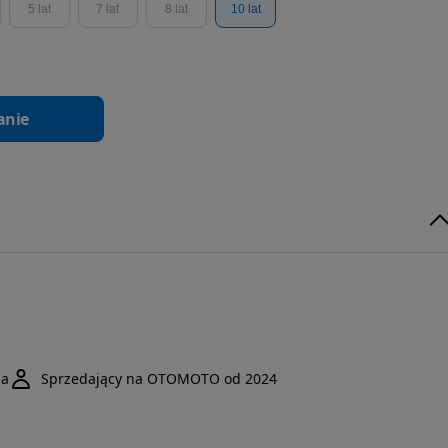
5 lat
7 lat
8 lat
10 lat
anie
da
Sprzedający na OTOMOTO od 2024