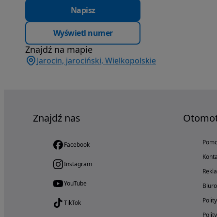
Napisz
Wyświetl numer
Znajdź na mapie
Jarocin, jarociński, Wielkopolskie
Znajdź nas
Otomo
Pom
Facebook
Konta
Instagram
Rekl
YouTube
Biur
Polit
TikTok
Polit