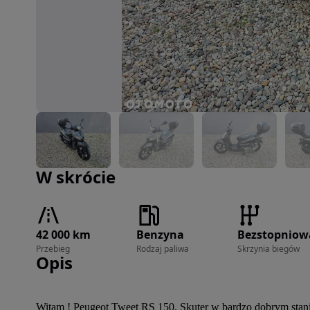
Zdjęcie 1 z 8
W skrócie
42 000 km
Benzyna
Bezstopniow
Przebieg
Rodzaj paliwa
Skrzynia biegów
Opis
Witam ! Peugeot Tweet RS 150. Skuter w bardzo dobrym stani