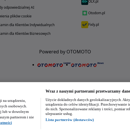
OLX.pl
y odpowiedzialnej AI
Otodom.pl
ienia plików cookie
Fixly.pl
amin dla Klientów Indywidualnych
amin dla Klientów Biznesowych
Powered by OTOMOTO
Wraz z naszymi partnerami przetwarzamy dane 
Użycie dokładnych danych geolokalizacyjnych. Akty
i na urządzeniu,
Nasze aplikacje w twoim telefonie
urządzenia do celów identyfikacji. Przechowywanie i
danych osobowych.
do nich. Spersonalizowane reklamy i treści, pomiar re
ej lub w dowolnym
ulepszanie usług.
aszym partnerom i nie
Lista partnerów (dostawców)
atności