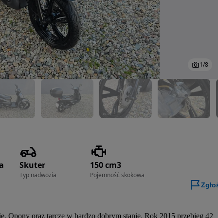
1
/
8
a
Skuter
150 cm3
Typ nadwozia
Pojemność skokowa
Zgło
e. Opony oraz tarcze w bardzo dobrym stanie. Rok 2015 przebieg 42 