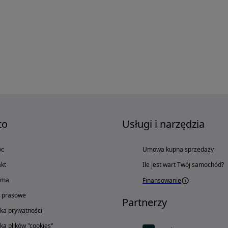
to
Usługi i narzędzia
oc
Umowa kupna sprzedaży
kt
Ile jest wart Twój samochód?
ama
Finansowanie
o prasowe
Partnerzy
yka prywatności
yka plików "cookies"