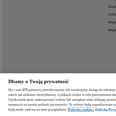
Zasad
Ustaw
Regul
Regul
Dbamy o Twoją prywatność
My i nasi
375
partnerzy przechowujemy lub uzyskujemy dostęp do informacj
takich jak unikalne identyfikatory w plikach cookie w celu przetwarzania 
Użytkownik może zaakceptować wybory lub zarządzać nimi, klikając poniż
momencie na stronie polityki prywatności. Te wybory będą sygnalizowane n
będą miały wpływu na dane przeglądania.
Polityka cookies,
Polityka Pryw