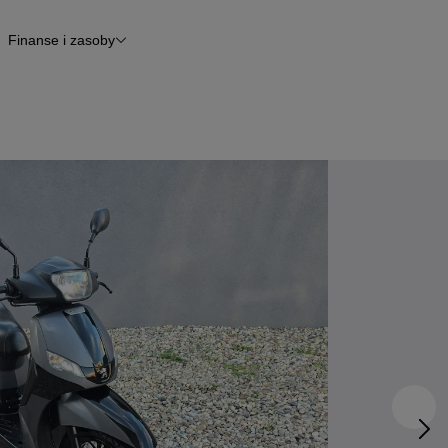
Finanse i zasoby
kle
Finansowanie
Raport historii pojazdu
Otomoto News