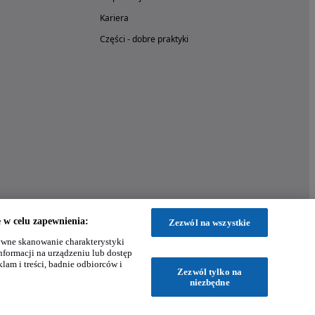
Kariera
Części - dobre praktyki
w celu zapewnienia:
Zezwól na wszystkie
wne skanowanie charakterystyki
nformacji na urządzeniu lub dostęp
klam i treści, badnie odbiorców i
Zezwól tylko na
niezbędne