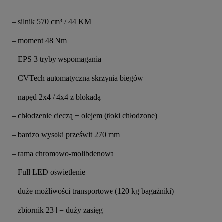
– silnik 570 cm³ / 44 KM
– moment 48 Nm
– EPS 3 tryby wspomagania
– CVTech automatyczna skrzynia biegów
– napęd 2x4 / 4x4 z blokadą
– chłodzenie cieczą + olejem (tłoki chłodzone)
– bardzo wysoki prześwit 270 mm
– rama chromowo-molibdenowa
– Full LED oświetlenie
– duże możliwości transportowe (120 kg bagażniki)
– zbiornik 23 l = duży zasięg