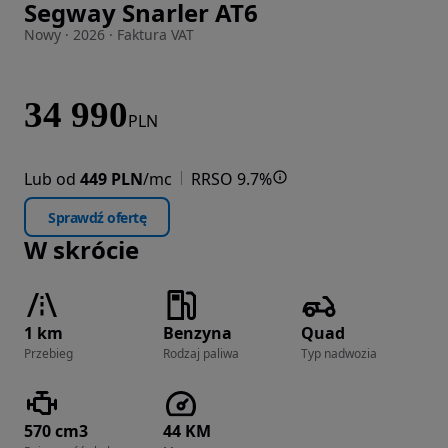
Segway Snarler AT6
Zdjęcie 1 z 9
Nowy · 2026 · Faktura VAT
34 990
PLN
Lub od
449 PLN
/mc
RRSO 9.7%
Sprawdź ofertę
W skrócie
1 km
Benzyna
Quad
Przebieg
Rodzaj paliwa
Typ nadwozia
570 cm3
44 KM