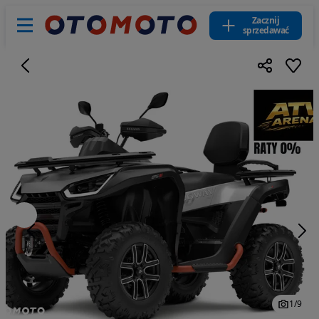
Zacznij
sprzedawać
1
/
9