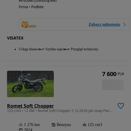
Wrocław (Dolnośląskie)
Firma • Podbite
Zobacz ogłoszenia
VISATEX
Usługi finansowe
Szybka naprawa
Przegląd techniczny
7 600
PLN
Romet Soft Chopper
125 cm3 • 12 KM • Romet Soft Chopper 2 12.2024 jak nowy Pierwszy właściciel Kufer Alarm
1 276 km
Benzyna
125 cm3
2024