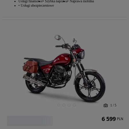
Usługi finansowe
Szybka naprawa
Naprawa mobilna
Usługi ubezpieczeniowe
1
/
5
6 599
PLN