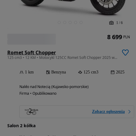
1
/
6
8 699
PLN
Romet Soft Chopper
125 cm3 • 12 KM • Motocykl 125CC Romet Soft Chopper 2025 wysyłka salon2kolka
1 km
Benzyna
125 cm3
2025
Nakło nad Notecią (Kujawsko-pomorskie)
Firma • Opublikowano
Zobacz ogłoszenia
Salon 2 kółka