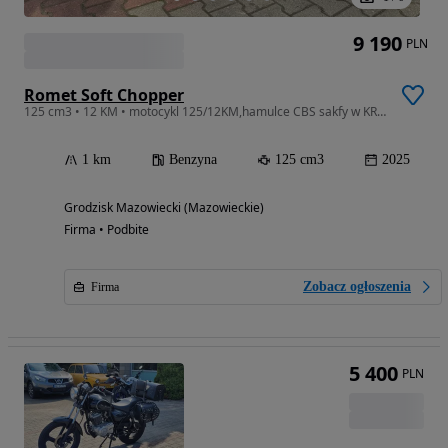
9 190
PLN
Romet Soft Chopper
125 cm3 • 12 KM • motocykl 125/12KM,hamulce CBS sakfy w KREDYCIE 0%x20rat GRODZISK
1 km
Benzyna
125 cm3
2025
Grodzisk Mazowiecki (Mazowieckie)
Firma • Podbite
Zobacz ogłoszenia
Firma
5 400
PLN