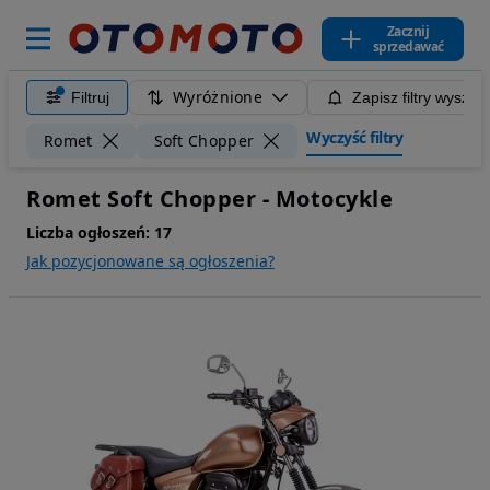
Zacznij
sprzedawać
Wyróżnione
Filtruj
Zapisz filtry wyszuk
Wyczyść filtry
Romet
Soft Chopper
Romet Soft Chopper - Motocykle
Liczba ogłoszeń:
17
Jak pozycjonowane są ogłoszenia?