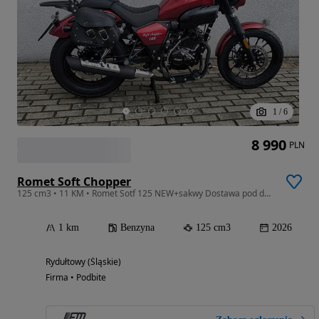
1
/
6
8 990
PLN
Romet Soft Chopper
125 cm3 • 11 KM • Romet Sotf 125 NEW+sakwy Dostawa pod dom, Raty na odległość
1 km
Benzyna
125 cm3
2026
Rydułtowy (Śląskie)
Firma • Podbite