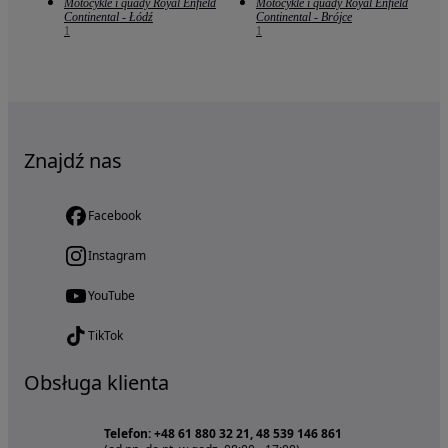
Motocykle i quady Royal Enfield
Motocykle i quady Royal Enfield
Continental - Łódź
Continental - Brójce
1
1
Znajdź nas
Facebook
Instagram
YouTube
TikTok
Obsługa klienta
Telefon: +48 61 880 32 21, 48 539 146 861