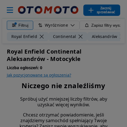
Zacznij
sprzedawać
Wyróżnione
Filtruj
Zapisz filtry wyszuk
Royal Enfield
Continental
Aleksandrów
Royal Enfield Continental
Aleksandrów - Motocykle
Liczba ogłoszeń:
0
Jak pozycjonowane są ogłoszenia?
Niczego nie znaleźliśmy
Spróbuj użyć mniejszej liczby filtrów, aby
uzyskać więcej wyników.
Chcesz otrzymać powiadomienie, jeśli
znajdziemy samochód spełniający Twoje
kryteria? Zapisz swoje wyszukiwanie, aby