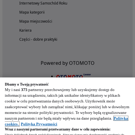
Internetowy Samochód Roku
Mapa kategorii
Mapa miejscowości
Kariera
Części - dobre praktyki
Powered by OTOMOTO
Dbamy o Twoją prywatność
My i nasi
375
partnerzy przechowujemy lub uzyskujemy dostęp do
informacji na urządzeniu, takich jak unikalne identyfikatory w plikach
cookie w celu przetwarzania danych osobowych. Użytkownik może
zaakceptować wybory lub zarządzać nimi, klikając poniżej lub w dowolnym
momencie na stronie polityki prywatności. Te wybory będą sygnalizowane
naszym partnerom i nie będą miały wpływu na dane przeglądania.
Polityka
Nasze aplikacje w twoim telefonie
cookies,
Polityka Prywatności
Wraz z naszymi partnerami przetwarzamy dane w celu zapewnienia:
Użycie dokładnych danych geolokalizacyjnych. Aktywne skanowanie charakterystyki urządzenia do