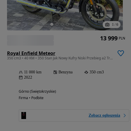
1
/
6
13 999
PLN
Royal Enfield Meteor
350 cm3 • 40 KM • 350 Stan Jak Nowy Kufry Niski Przebieg a2 Transport Raty chopper
11 000 km
Benzyna
350 cm3
2022
Górno (Świętokrzyskie)
Firma • Podbite
Zobacz ogłoszenia