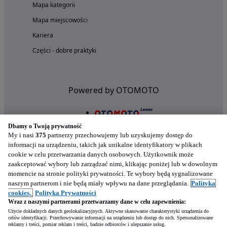
Mapa kategorii
Mapa miejscowości
Kariera
Części - dobre praktyki
Powered by OTOMOTO
Dbamy o Twoją prywatność
My i nasi
375
partnerzy przechowujemy lub uzyskujemy dostęp do
informacji na urządzeniu, takich jak unikalne identyfikatory w plikach
cookie w celu przetwarzania danych osobowych. Użytkownik może
zaakceptować wybory lub zarządzać nimi, klikając poniżej lub w dowolnym
momencie na stronie polityki prywatności. Te wybory będą sygnalizowane
naszym partnerom i nie będą miały wpływu na dane przeglądania.
Polityka
Nasze aplikacje w twoim telefonie
cookies,
Polityka Prywatności
Wraz z naszymi partnerami przetwarzamy dane w celu zapewnienia:
Użycie dokładnych danych geolokalizacyjnych. Aktywne skanowanie charakterystyki urządzenia do
celów identyfikacji. Przechowywanie informacji na urządzeniu lub dostęp do nich. Spersonalizowane
reklamy i treści, pomiar reklam i treści, badnie odbiorców i ulepszanie usług.