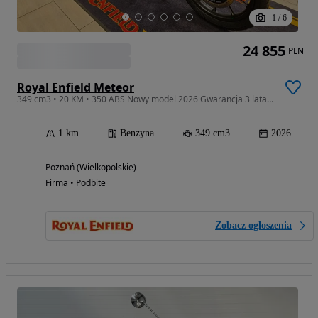
1
/
6
24 855
PLN
Royal Enfield Meteor
349 cm3 • 20 KM • 350 ABS Nowy model 2026 Gwarancja 3 lata Salon POZNAŃ
1 km
Benzyna
349 cm3
2026
Poznań (Wielkopolskie)
Firma • Podbite
Zobacz ogłoszenia