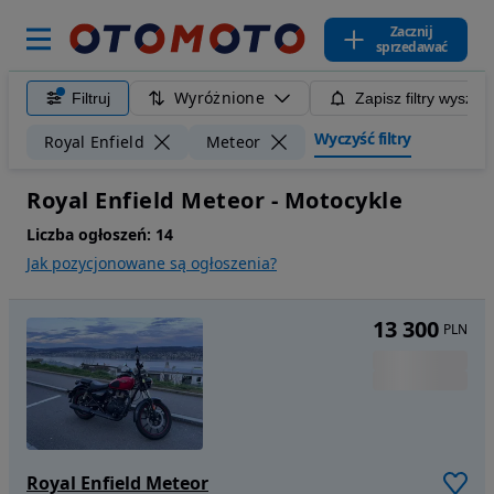
Zacznij
sprzedawać
Wyróżnione
Filtruj
Zapisz filtry wyszuk
Wyczyść filtry
Royal Enfield
Meteor
Royal Enfield Meteor - Motocykle
Liczba ogłoszeń:
14
Jak pozycjonowane są ogłoszenia?
13 300
PLN
Royal Enfield Meteor