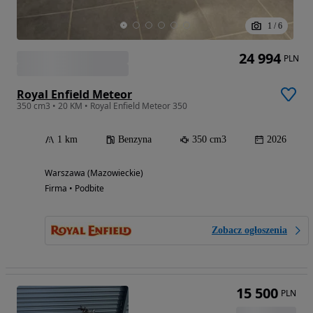
1
/
6
24 994
PLN
Royal Enfield Meteor
350 cm3 • 20 KM • Royal Enfield Meteor 350
1 km
Benzyna
350 cm3
2026
Warszawa (Mazowieckie)
Firma • Podbite
Zobacz ogłoszenia
15 500
PLN