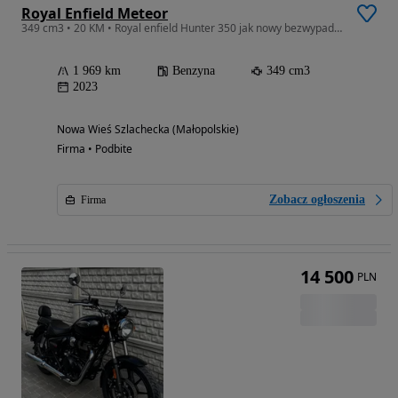
Royal Enfield Meteor
349 cm3 • 20 KM • Royal enfield Hunter 350 jak nowy bezwypadkowy 1969 km. A2
1 969 km
Benzyna
349 cm3
2023
Nowa Wieś Szlachecka (Małopolskie)
Firma • Podbite
Zobacz ogłoszenia
Firma
14 500
PLN