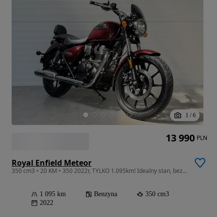
1
/
6
13 990
PLN
Royal Enfield Meteor
350 cm3 • 20 KM • 350 2022r, TYLKO 1.095km! Idealny stan, bezwypadkowy, VAT marża
1 095 km
Benzyna
350 cm3
2022