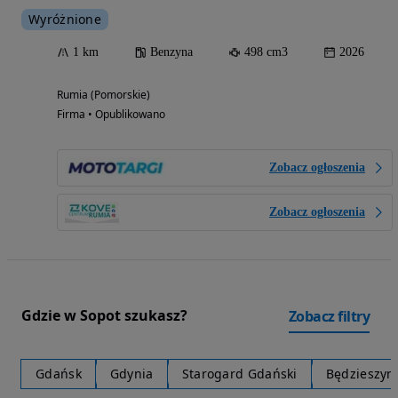
Wyróżnione
1 km
Benzyna
498 cm3
2026
Rumia (Pomorskie)
Firma • Opublikowano
Zobacz ogłoszenia
Zobacz ogłoszenia
Gdzie w Sopot szukasz?
Zobacz filtry
Gdańsk
Gdynia
Starogard Gdański
Będzieszyn