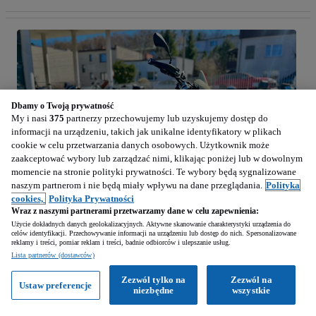
Dbamy o Twoją prywatność
My i nasi
375
partnerzy przechowujemy lub uzyskujemy dostęp do
informacji na urządzeniu, takich jak unikalne identyfikatory w plikach
cookie w celu przetwarzania danych osobowych. Użytkownik może
zaakceptować wybory lub zarządzać nimi, klikając poniżej lub w dowolnym
momencie na stronie polityki prywatności. Te wybory będą sygnalizowane
naszym partnerom i nie będą miały wpływu na dane przeglądania.
Polityka
cookies,
Polityka Prywatności
Wraz z naszymi partnerami przetwarzamy dane w celu zapewnienia:
Użycie dokładnych danych geolokalizacyjnych. Aktywne skanowanie charakterystyki urządzenia do
1
/
6
celów identyfikacji. Przechowywanie informacji na urządzeniu lub dostęp do nich. Spersonalizowane
reklamy i treści, pomiar reklam i treści, badnie odbiorców i ulepszanie usług.
Lista partnerów (dostawców)
82 900
PLN
Zezwól tylko na
Zezwól na
Ustaw preferencje
niezbędne
wszystkie
BMW R
1175 cm3 • 109 KM • BMW R 12 G/S | 10 500km | 2025 | Motocykl demonstracyjny