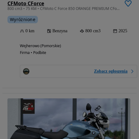
CFMoto CForce
800 cm3 • 75 KM • CFMoto C Force 850 ORANGE PREMIUM CForce Touring EPS CF Moto 850 FV23%
Wyróżnione
0 km
Benzyna
800 cm3
2025
Wejherowo (Pomorskie)
Firma • Podbite
Zobacz ogłoszenia