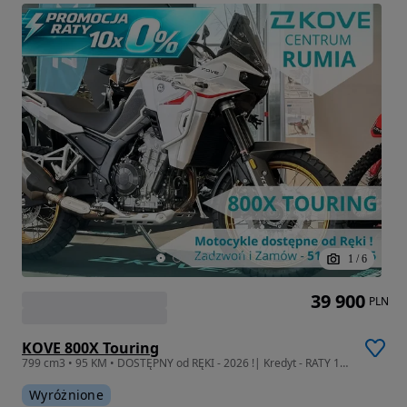
1
/
6
39 900
PLN
KOVE 800X Touring
799 cm3 • 95 KM • DOSTĘPNY od RĘKI - 2026 !| Kredyt - RATY 10x 0% !!! | Leasing od 102%!
Wyróżnione