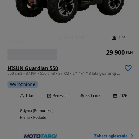
1
/
6
29 900
PLN
HISUN Guardian 550
550 cm3 • 37 KM • 550 cm3 • 37 KM • L * 4x4 * 3 lata gwarancji * Autoryzowany Dealer! *
Wyróżnione
1 km
Benzyna
550 cm3
2026
Gdynia (Pomorskie)
Firma • Podbite
Zobacz ogłoszenia