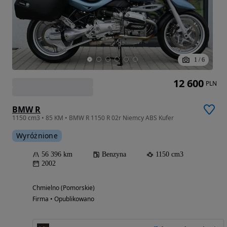
1
/
6
12 600
PLN
BMW R
1150 cm3 • 85 KM • BMW R 1150 R 02r Niemcy ABS Kufer
Wyróżnione
56 396 km
Benzyna
1150 cm3
2002
Chmielno (Pomorskie)
Firma • Opublikowano