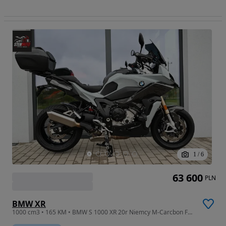
1
/
6
63 600
PLN
BMW XR
1000 cm3 • 165 KM • BMW S 1000 XR 20r Niemcy M-Carcbon Felgi-M