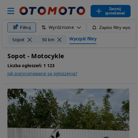
Zacznij
sprzedawać
Wyróżnione
Filtruj
Zapisz filtry wyszuk
Wyczyść filtry
Sopot
50 km
Sopot - Motocykle
Liczba ogłoszeń:
1 123
Jak pozycjonowane są ogłoszenia?