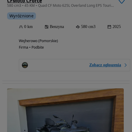
CFMoto CForce
580 cm3 • 45 KM • Quad CF Moto 625L Overland Long EPS Touring
Wyróżnione
0 km
Benzyna
580 cm3
2025
Wejherowo (Pomorskie)
Firma • Podbite
Zobacz ogłoszenia