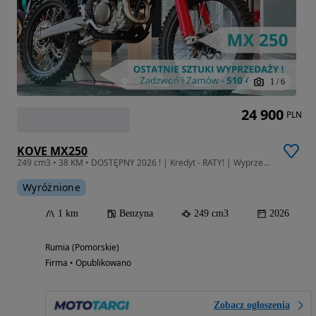
1
/
6
24 900
PLN
KOVE MX250
249 cm3 • 38 KM • DOSTĘPNY 2026 ! | Kredyt - RATY! | Wyprzedaż!
Wyróżnione
1 km
Benzyna
249 cm3
2026
Rumia (Pomorskie)
Firma • Opublikowano
Zobacz ogłoszenia