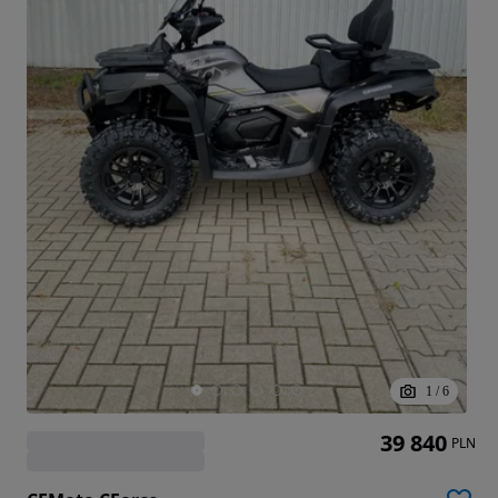
1
/
6
39 840
PLN