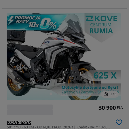
1
/
6
30 900
PLN
KOVE 625X
581 cm3 • 63 KM • OD RĘKI, PROD. 2026 ! | Kredyt - RATY 10x 0% !!! | Leasing - od 102%