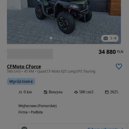
1
/
6
34 880
PLN
CFMoto CForce
580 cm3 • 45 KM • Quad CF Moto 625 Long EPS Touring
Wyróżnione
0 km
Benzyna
580 cm3
2025
Wejherowo (Pomorskie)
Firma • Podbite