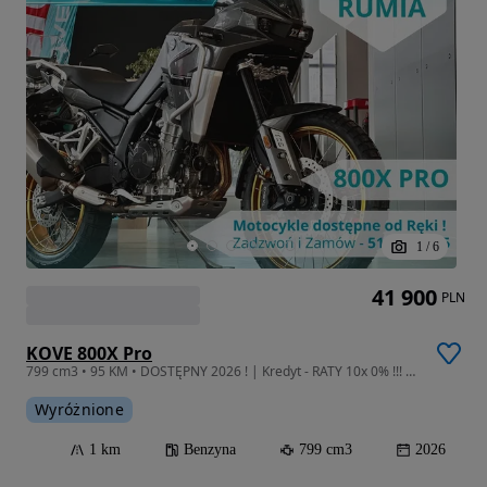
1
/
6
41 900
PLN
KOVE 800X Pro
799 cm3 • 95 KM • DOSTĘPNY 2026 ! | Kredyt - RATY 10x 0% !!! | Leasing od 102%
Wyróżnione
1 km
Benzyna
799 cm3
2026