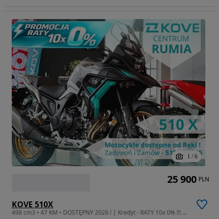
1
/
6
25 900
PLN
KOVE 510X
498 cm3 • 47 KM • DOSTĘPNY 2026 ! | Kredyt - RATY 10x 0% !!! | Leasing od 102%