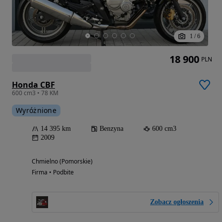
1
/
6
18 900
PLN
Honda CBF
600 cm3 • 78 KM
Wyróżnione
14 395 km
Benzyna
600 cm3
2009
Chmielno (Pomorskie)
Firma • Podbite
Zobacz ogłoszenia