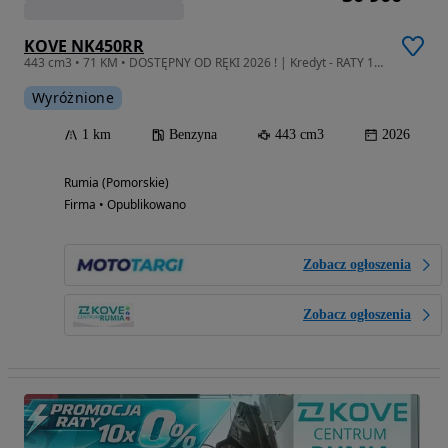
KOVE NK450RR
443 cm3 • 71 KM • DOSTĘPNY OD RĘKI 2026 ! | Kredyt - RATY 10x 0% !!! | Leasing od 102%!
Wyróżnione
1 km
Benzyna
443 cm3
2026
Rumia (Pomorskie)
Firma • Opublikowano
Zobacz ogłoszenia
Zobacz ogłoszenia