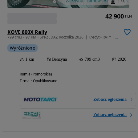
1
/
6
42 900
PLN
KOVE 800X Rally
799 cm3 • 97 KM • SPRZEDAŻ Rocznika 2026' | Kredyt - RATY | Leasing od 102% !
Wyróżnione
1 km
Benzyna
799 cm3
2026
Rumia (Pomorskie)
Firma • Opublikowano
Zobacz ogłoszenia
Zobacz ogłoszenia