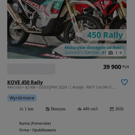
1
/
6
39 900
PLN
KOVE 450 Rally
449 cm3 • 42 KM • DOSTĘPNY 2026 ! | Kredyt - RATY 10x 0% !!! | Leasing od 102%!
Wyróżnione
1 km
Benzyna
449 cm3
2026
Rumia (Pomorskie)
Firma • Opublikowano