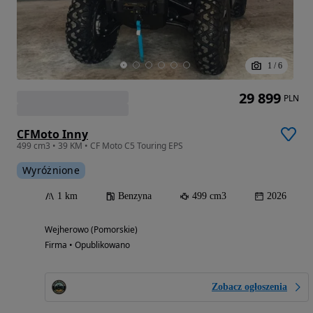
1
/
6
29 899
PLN
CFMoto Inny
499 cm3 • 39 KM • CF Moto C5 Touring EPS
Wyróżnione
1 km
Benzyna
499 cm3
2026
Wejherowo (Pomorskie)
Firma • Opublikowano
Zobacz ogłoszenia