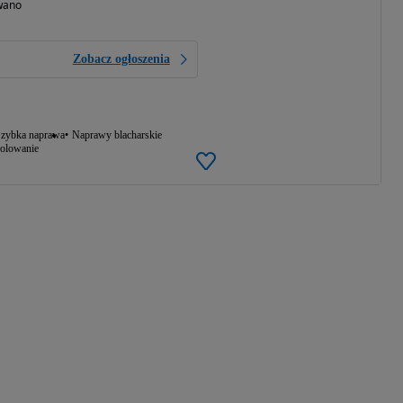
wano
Zobacz ogłoszenia
zybka naprawa
Naprawy blacharskie
olowanie