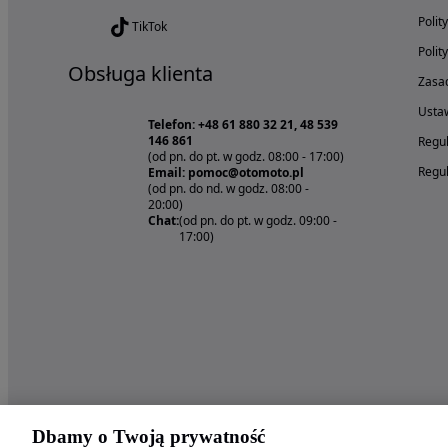
Polit
TikTok
Polit
Obsługa klienta
Zasad
Ustaw
Telefon: +48 61 880 32 21, 48 539
146 861
Regul
(od pn. do pt. w godz. 08:00 - 17:00)
Regul
Email: pomoc@otomoto.pl
(od pn. do nd. w godz. 08:00 -
20:00)
Chat:
(od pn. do pt. w godz. 09:00 -
17:00)
Dbamy o Twoją prywatność