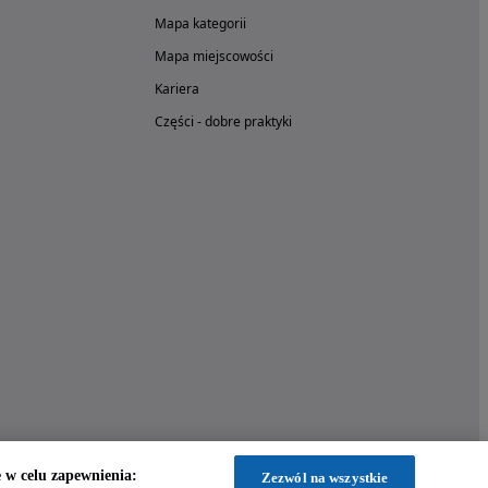
Mapa kategorii
Mapa miejscowości
Kariera
Części - dobre praktyki
w celu zapewnienia:
Zezwól na wszystkie