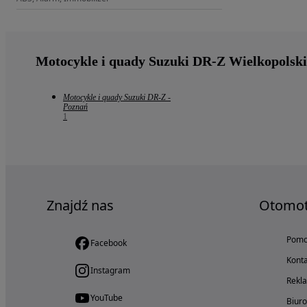
Motocykle i quady Suzuki DR-Z Wielkopolski
Motocykle i quady Suzuki DR-Z -
Poznań
1
Znajdź nas
Otomo
Pom
Facebook
Konta
Instagram
Rekl
YouTube
Biur