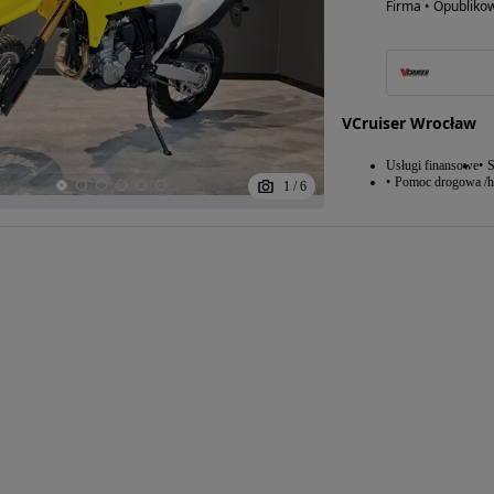
Firma • Opubliko
VCruiser Wrocław
Usługi finansowe
S
Pomoc drogowa /h
1
/
6