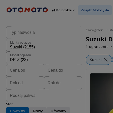
Motocykle
Znajdź Motocykle
Osobowe
Ciężarowe
Znajdź Motocy
Budowlane
Dostawcze
Motocykle
Strona główna
Mo
Przyczepy
Rolnicze
Marka pojazdu
Części
1 ogłoszenie
Model pojazdu
Suzuki
Stan
Dowolny
Nowy
Używany