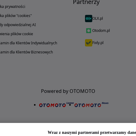
Partnerzy
yka prywatności
yka plików "cookies"
OLX.pl
y odpowiedzialnej AI
Otodom.pl
ienia plików cookie
Fixly.pl
amin dla Klientów Indywidualnych
amin dla Klientów Biznesowych
Powered by OTOMOTO
Wraz z naszymi partnerami przetwarzamy dane 