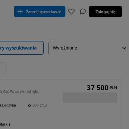
Zacznij sprzedawać
Zaloguj się
ltry wyszukiwania
y
37 500
PLN
 Aso Wrocław - od ręki
Benzyna
398 cm3
ląskie)