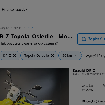
Finanse i zasoby
kle
Finansowanie
Raport historii pojazdu
Otomoto News
tocykle
Suzuki
DR-Z
Suzuki DR-Z Topola-Osiedle - Motocykle
Zapisz fi
Jak pozycjonowane są ogłoszenia?
DR-Z
Topola-Osiedle
50 km
Wyczyść filtr
Suzuki DR-Z
398 cm3 • SUZUKI DR-Z4S
1 km
2025
Długołęka (Dolnoś