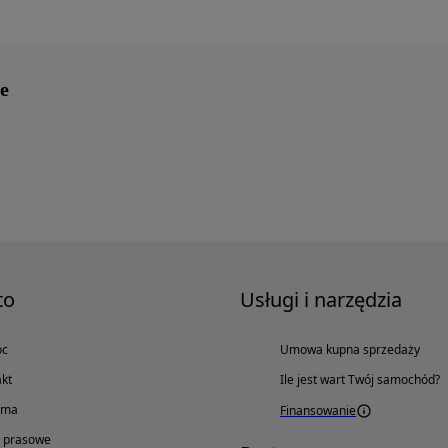
e
to
Usługi i narzędzia
oc
Umowa kupna sprzedaży
kt
Ile jest wart Twój samochód?
ama
Finansowanie
o prasowe