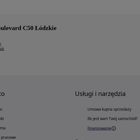
oulevard C50 Łódzkie
0
zki
to
Usługi i narzędzia
oc
Umowa kupna sprzedaży
kt
Ile jest wart Twój samochód?
ama
Finansowanie
o prasowe