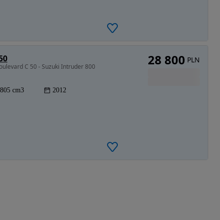
28 800
50
PLN
oulevard C 50 - Suzuki Intruder 800
805 cm3
2012