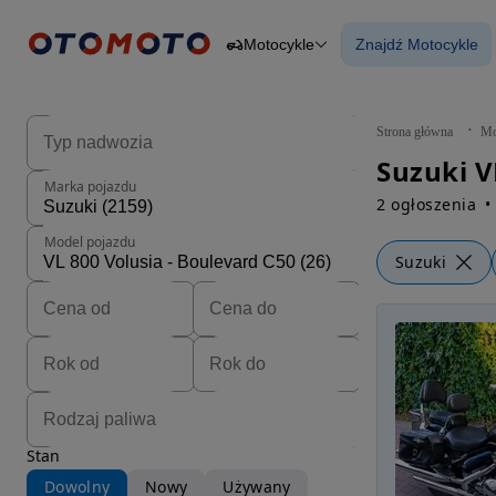
Motocykle
Znajdź Motocykle
Osobowe
Ciężarowe
Znajdź Motocy
Budowlane
Dostawcze
Motocykle
Strona główna
Mo
Przyczepy
Rolnicze
Marka pojazdu
Części
2 ogłoszenia
Model pojazdu
Suzuki
Stan
Dowolny
Nowy
Używany