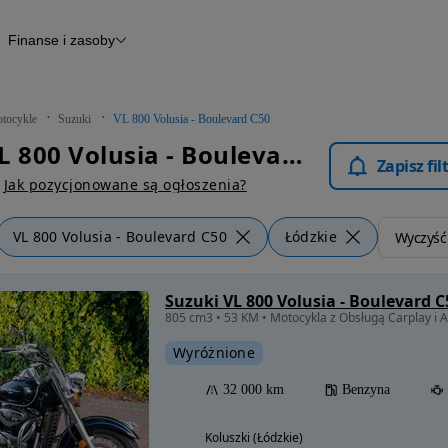
Finanse i zasoby
kle
Finansowanie
Raport historii pojazdu
Otomoto News
tocykle
Suzuki
VL 800 Volusia - Boulevard C50
Suzuki VL 800 Volusia - Boulevard C50 Łódzkie - Motocykle
Zapisz fi
Jak pozycjonowane są ogłoszenia?
VL 800 Volusia - Boulevard C50
Łódzkie
Wyczyść 
Suzuki VL 800 Volusia - Boulevard C
Wyróżnione
32 000 km
Benzyna
Koluszki (Łódzkie)