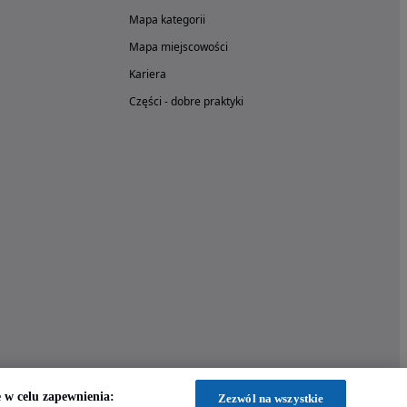
Mapa kategorii
Mapa miejscowości
Kariera
Części - dobre praktyki
w celu zapewnienia:
Zezwól na wszystkie