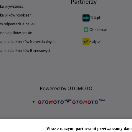
Partnerzy
yka prywatności
yka plików "cookies"
OLX.pl
y odpowiedzialnej AI
Otodom.pl
ienia plików cookie
Fixly.pl
amin dla Klientów Indywidualnych
amin dla Klientów Biznesowych
Powered by OTOMOTO
Wraz z naszymi partnerami przetwarzamy dane 