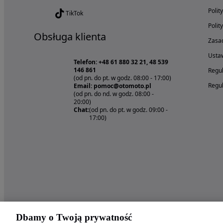
Polit
TikTok
Polit
Obsługa klienta
Zasad
Ustaw
Telefon: +48 61 880 32 21, 48 539
146 861
Regul
(od pn. do pt. w godz. 08:00 - 17:00)
Regul
Email: pomoc@otomoto.pl
(od pn. do nd. w godz. 08:00 -
20:00)
Chat:
(od pn. do pt. w godz. 09:00 -
17:00)
Dbamy o Twoją prywatność