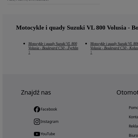
Motocykle i quady Suzuki VL 800 Volusia - B
Motocykle i quady Suzuki VL 800
Motocykle i quady Suzuki VL 80
Volusia - Boulevard C50 - Żychlin
Volusia - Boulevard C50 - Kolus
1
1
Znajdź nas
Otomo
Pom
Facebook
Konta
Instagram
Rekl
YouTube
Biur