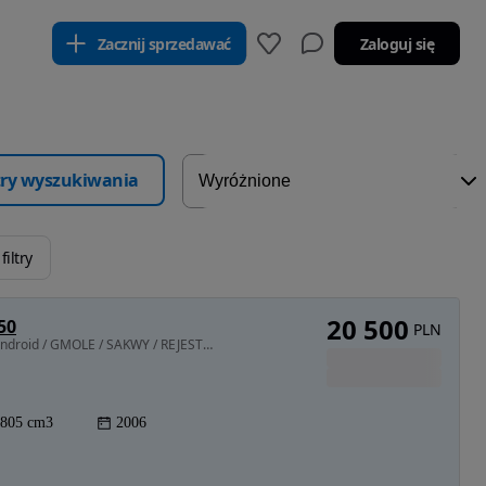
Zacznij sprzedawać
Zaloguj się
ltry wyszukiwania
filtry
20 500
50
PLN
805 cm3 • 53 KM • Motocykla z Obsługą Carplay i Android / GMOLE / SAKWY / REJESTRATOR
805 cm3
2006