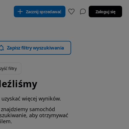
Zacznij sprzedawać
Zaloguj się
Zapisz filtry wyszukiwania
yść filtry
leźliśmy
by uzyskać więcej wyników.
i znajdziemy samochód
yszukiwanie, aby otrzymywać
ilem.