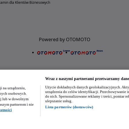
amin dla Klientów Biznesowych
Powered by OTOMOTO
Wraz z naszymi partnerami przetwarzamy dane 
Użycie dokładnych danych geolokalizacyjnych. Akty
i na urządzeniu,
Nasze aplikacje w twoim telefonie
urządzenia do celów identyfikacji. Przechowywanie i
danych osobowych.
do nich. Spersonalizowane reklamy i treści, pomiar re
ej lub w dowolnym
ulepszanie usług.
aszym partnerom i nie
Lista partnerów (dostawców)
atności