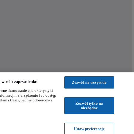
w celu zapewnienia:
Zezwól na wszystkie
wne skanowanie charakterystyki
nformacji na urządzeniu lub dostęp
klam i treści, badnie odbiorców i
Zezwól tylko na
niezbędne
Ustaw preferencje