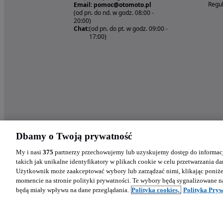
Regul
Email: pomoc@otomoto.pl
(od pn. do nd. w godz. 08:00 -
20:00)
Chat:
(od pn. do pt. w godz. 09:00 -
17:00)
Dbamy o Twoją prywatność
My i nasi
375
partnerzy przechowujemy lub uzyskujemy dostęp do informacj
takich jak unikalne identyfikatory w plikach cookie w celu przetwarzania 
Użytkownik może zaakceptować wybory lub zarządzać nimi, klikając poniż
momencie na stronie polityki prywatności. Te wybory będą sygnalizowane n
będą miały wpływu na dane przeglądania.
Polityka cookies,
Polityka Pryw