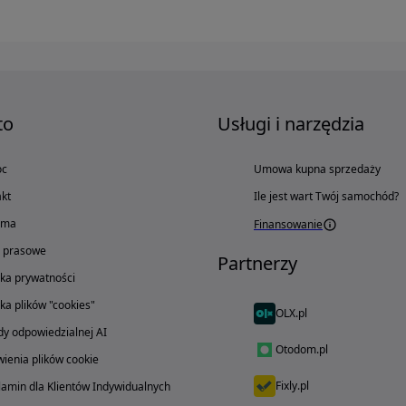
to
Usługi i narzędzia
oc
Umowa kupna sprzedaży
kt
Ile jest wart Twój samochód?
ama
Finansowanie
o prasowe
Partnerzy
yka prywatności
yka plików "cookies"
OLX.pl
y odpowiedzialnej AI
Otodom.pl
ienia plików cookie
Fixly.pl
amin dla Klientów Indywidualnych