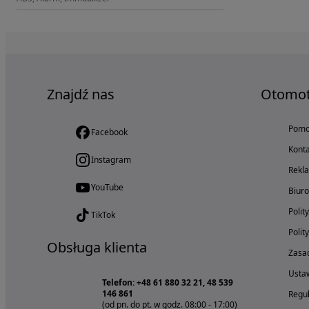
Znajdź nas
Otomo
Pom
Facebook
Konta
Instagram
Rekl
YouTube
Biur
Polit
TikTok
Polit
Obsługa klienta
Zasad
Ustaw
Telefon: +48 61 880 32 21, 48 539
146 861
Regul
(od pn. do pt. w godz. 08:00 - 17:00)