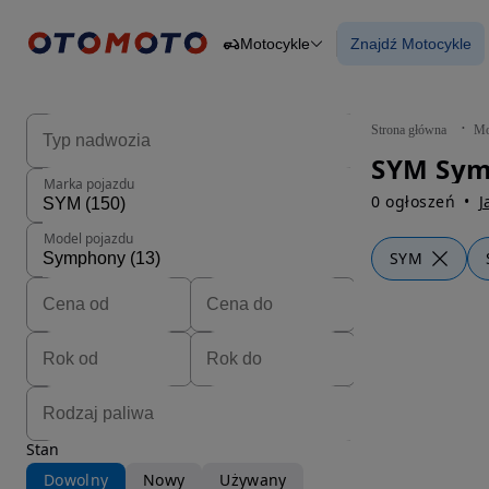
Motocykle
Znajdź Motocykle
Osobowe
Ciężarowe
Znajdź Motocy
Budowlane
Dostawcze
Motocykle
Strona główna
Mo
Przyczepy
Rolnicze
Marka pojazdu
Części
0 ogłoszeń
J
Model pojazdu
SYM
Stan
Dowolny
Nowy
Używany