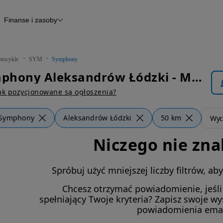
Finanse i zasoby
kle
Finansowanie
Raport historii pojazdu
Otomoto News
tocykle
SYM
Symphony
SYM Symphony Aleksandrów Łódzki - Motocykle
ak pozycjonowane są ogłoszenia?
Symphony
Aleksandrów Łódzki
50 km
Wycz
Niczego nie zna
Spróbuj użyć mniejszej liczby filtrów, a
Chcesz otrzymać powiadomienie, jeśl
spełniający Twoje kryteria? Zapisz swoje w
powiadomienia ema