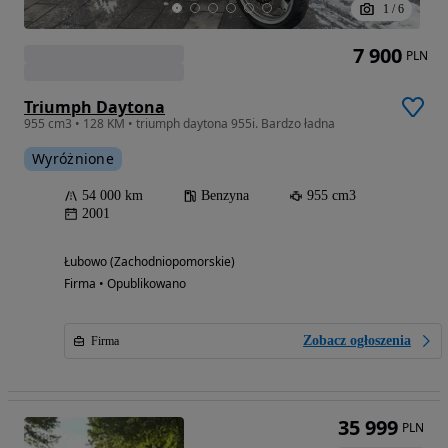
1
/
6
7 900
PLN
Triumph Daytona
955 cm3 • 128 KM • triumph daytona 955i. Bardzo ładna
Wyróżnione
54 000 km
Benzyna
955 cm3
2001
Łubowo (Zachodniopomorskie)
Firma • Opublikowano
Zobacz ogłoszenia
Firma
35 999
PLN