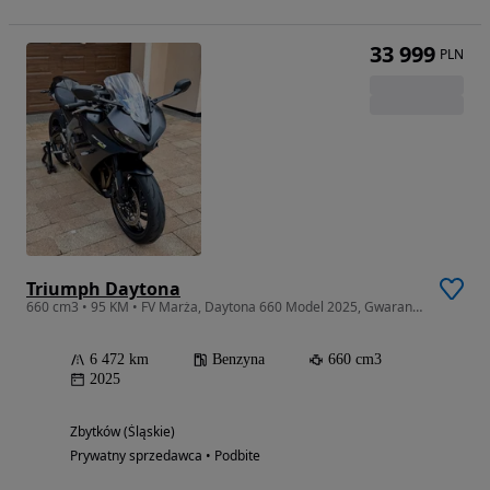
33 999
PLN
Triumph Daytona
660 cm3 • 95 KM • FV Marża, Daytona 660 Model 2025, Gwarancja ASO do 2028, Quickshifter
6 472 km
Benzyna
660 cm3
2025
Zbytków (Śląskie)
Prywatny sprzedawca • Podbite