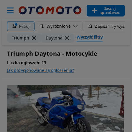
Zacznij
sprzedawać
Wyróżnione
Filtruj
Zapisz filtry wyszuk
Wyczyść filtry
Triumph
Daytona
Triumph Daytona - Motocykle
Liczba ogłoszeń:
13
Jak pozycjonowane są ogłoszenia?