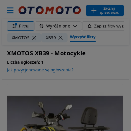
Zacznij
sprzedawać
Wyróżnione
Filtruj
Zapisz filtry wyszuk
Wyczyść filtry
XMOTOS
XB39
XMOTOS XB39 - Motocykle
Liczba ogłoszeń:
1
Jak pozycjonowane są ogłoszenia?