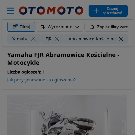
Zacznij
sprzedawać
Wyróżnione
Filtruj
Zapisz filtry wyszuk
Yamaha
FJR
Abramowice Kościelne
Yamaha FJR Abramowice Kościelne -
Motocykle
Liczba ogłoszeń:
1
Jak pozycjonowane są ogłoszenia?