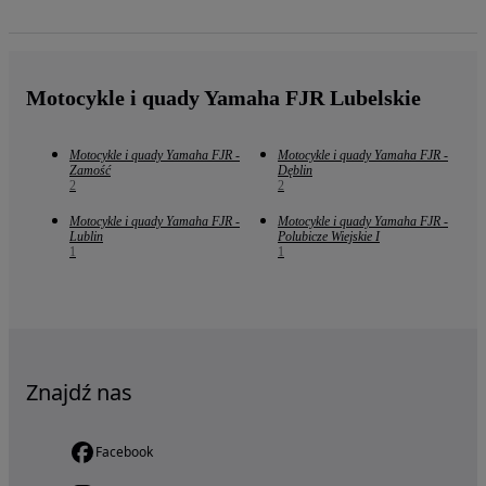
Motocykle i quady Yamaha FJR Lubelskie
Motocykle i quady Yamaha FJR -
Motocykle i quady Yamaha FJR -
Zamość
Dęblin
2
2
Motocykle i quady Yamaha FJR -
Motocykle i quady Yamaha FJR -
Lublin
Polubicze Wiejskie I
1
1
Znajdź nas
Facebook