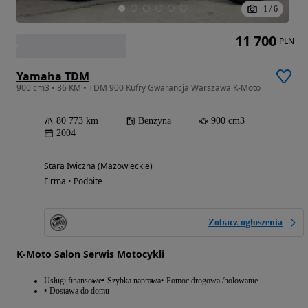
1
/
6
11 700
PLN
Yamaha TDM
900 cm3 • 86 KM • TDM 900 Kufry Gwarancja Warszawa K-Moto
80 773 km
Benzyna
900 cm3
2004
Stara Iwiczna (Mazowieckie)
Firma • Podbite
Zobacz ogłoszenia
K-Moto Salon Serwis Motocykli
Usługi finansowe
Szybka naprawa
Pomoc drogowa /holowanie
Dostawa do domu