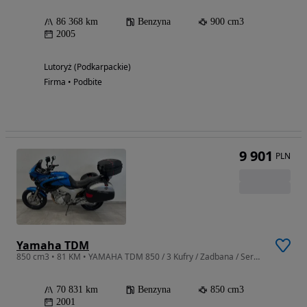
86 368 km
Benzyna
900 cm3
2005
Lutoryż (Podkarpackie)
Firma • Podbite
9 901
PLN
Yamaha TDM
850 cm3 • 81 KM • YAMAHA TDM 850 / 3 Kufry / Zadbana / Serwisowana / FV 23%
70 831 km
Benzyna
850 cm3
2001