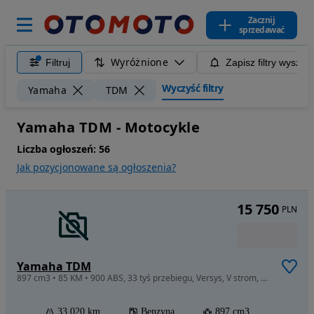
Zacznij
sprzedawać
Wyróżnione
Filtruj
Zapisz filtry wyszuk
Wyczyść filtry
Yamaha
TDM
Yamaha TDM - Motocykle
Liczba ogłoszeń:
56
Jak pozycjonowane są ogłoszenia?
15 750
PLN
Yamaha TDM
897 cm3 • 85 KM • 900 ABS, 33 tyś przebiegu, Versys, V strom, CBF, Tracer,
33 020 km
Benzyna
897 cm3