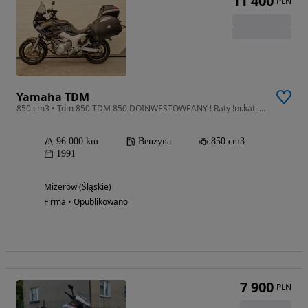
11 400
PLN
Yamaha TDM
850 cm3 • Tdm 850 TDM 850 DOINWESTOWEANY ! Raty !nr.kat. 90
96 000 km
Benzyna
850 cm3
1991
Mizerów (Śląskie)
Firma • Opublikowano
7 900
PLN