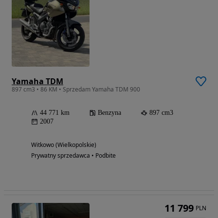
Yamaha TDM
897 cm3 • 86 KM • Sprzedam Yamaha TDM 900
44 771 km
Benzyna
897 cm3
2007
Witkowo (Wielkopolskie)
Prywatny sprzedawca • Podbite
11 799
PLN