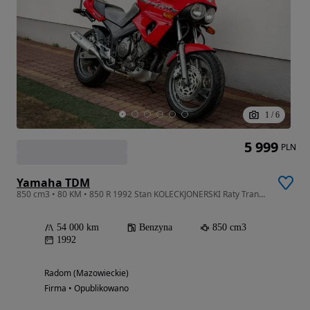
1
/
6
5 999
PLN
Yamaha TDM
850 cm3 • 80 KM • 850 R 1992 Stan KOLECKJONERSKI Raty Transport Największy Wybór W PL
54 000 km
Benzyna
850 cm3
1992
Radom (Mazowieckie)
Firma • Opublikowano