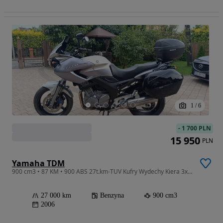
1
/
6
-
1 700 PLN
15 950
PLN
Yamaha TDM
900 cm3 • 87 KM • 900 ABS 27t.km-TUV Kufry Wydechy Kiera 3xKUFER ŁADNA Import-Niemcy
27 000 km
Benzyna
900 cm3
2006