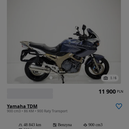
1
/
6
11 900
PLN
Yamaha TDM
900 cm3 • 86 KM • 900 Raty Transport
48 843 km
Benzyna
900 cm3