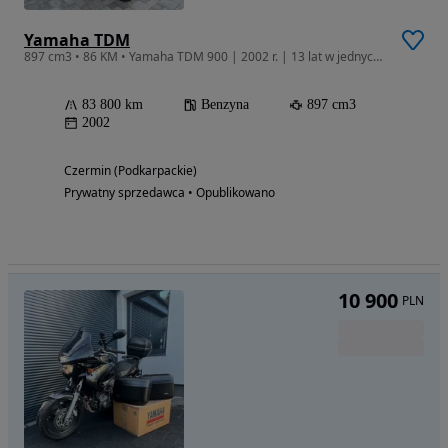
Yamaha TDM
897 cm3 • 86 KM • Yamaha TDM 900 | 2002 r. | 13 lat w jednych rękach! Komplet kufrów Giv
83 800 km
Benzyna
897 cm3
2002
Czermin (Podkarpackie)
Prywatny sprzedawca • Opublikowano
10 900
PLN