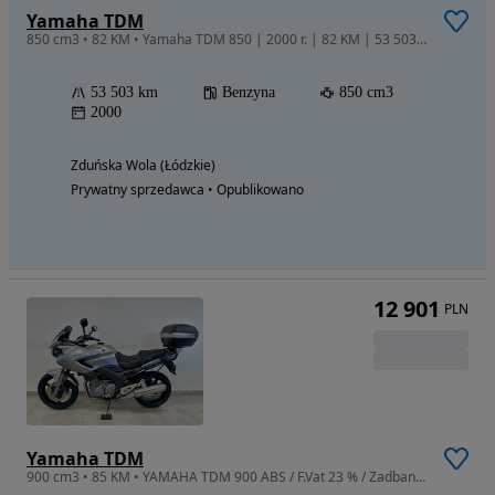
Yamaha TDM
850 cm3 • 82 KM • Yamaha TDM 850 | 2000 r. | 82 KM | 53 503 km | 3 kufry
53 503 km
Benzyna
850 cm3
2000
Zduńska Wola (Łódzkie)
Prywatny sprzedawca • Opublikowano
12 901
PLN
Yamaha TDM
900 cm3 • 85 KM • YAMAHA TDM 900 ABS / F.Vat 23 % / Zadbana /