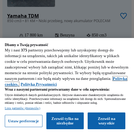
Yamaha TDM
850 cm3 • 81 KM • Niski przebieg, nowy akumulator POLECAM
17 800 km
Benzyna
850 cm3
2003
Dbamy o Twoją prywatność
My i nasi
375
partnerzy przechowujemy lub uzyskujemy dostęp do
Lublin (Lubelskie)
informacji na urządzeniu, takich jak unikalne identyfikatory w plikach
Prywatny sprzedawca • Podbite
cookie w celu przetwarzania danych osobowych. Użytkownik może
zaakceptować wybory lub zarządzać nimi, klikając poniżej lub w dowolnym
momencie na stronie polityki prywatności. Te wybory będą sygnalizowane
naszym partnerom i nie będą miały wpływu na dane przeglądania.
Polityka
cookies,
Polityka Prywatności
Wraz z naszymi partnerami przetwarzamy dane w celu zapewnienia:
9 300
PLN
Użycie dokładnych danych geolokalizacyjnych. Aktywne skanowanie charakterystyki urządzenia do
celów identyfikacji. Przechowywanie informacji na urządzeniu lub dostęp do nich. Spersonalizowane
reklamy i treści, pomiar reklam i treści, badnie odbiorców i ulepszanie usług.
Lista partnerów (dostawców)
Zezwól tylko na
Zezwól na
Ustaw preferencje
niezbędne
wszystkie