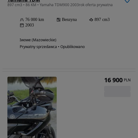
897 cm3 • 86 KM • Yamaha TDM900 2003rok oferta prywatna
76 000 km
Benzyna
897 cm3
2003
Iwowe (Mazowieckie)
Prywatny sprzedawca • Opublikowano
16 900
PLN