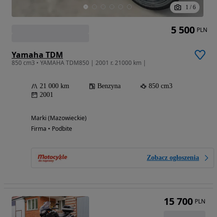
1
/
6
5 500
PLN
Yamaha TDM
850 cm3 • YAMAHA TDM850 | 2001 r. 21000 km |
21 000 km
Benzyna
850 cm3
2001
Marki (Mazowieckie)
Firma • Podbite
Zobacz ogłoszenia
15 700
PLN