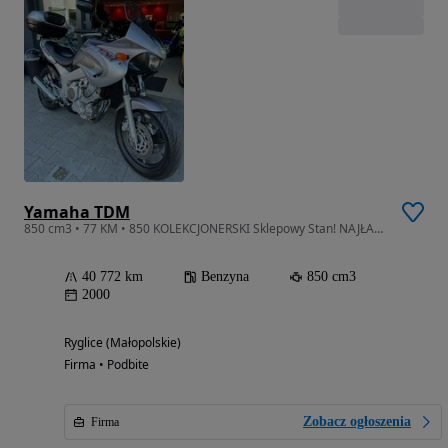
Yamaha TDM
850 cm3 • 77 KM • 850 KOLEKCJONERSKI Sklepowy Stan! NAJŁADNIEJSZA w Polsce! + tuv Niemcy
40 772 km
Benzyna
850 cm3
2000
Ryglice (Małopolskie)
Firma • Podbite
Zobacz ogłoszenia
Firma