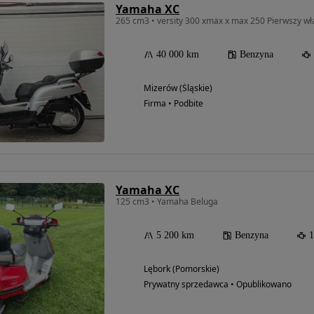
Yamaha XC
265 cm3 • versity 300 xmax x max 250 Pierwszy włas
40 000 km
Benzyna
Mizerów (Śląskie)
Firma • Podbite
Yamaha XC
125 cm3 • Yamaha Beluga
5 200 km
Benzyna
1
Możliwość
finansowania
Lębork (Pomorskie)
Prywatny sprzedawca • Opublikowano