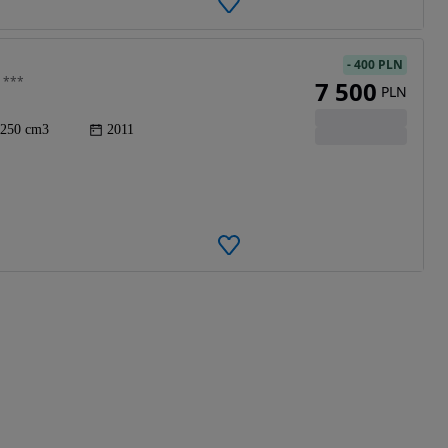
-
400 PLN
0 ***
7 500
PLN
250 cm3
2011