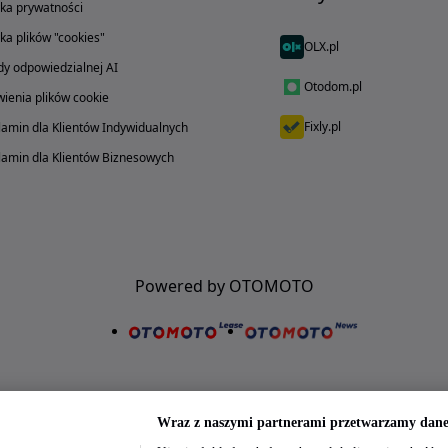
yka prywatności
yka plików "cookies"
OLX.pl
y odpowiedzialnej AI
Otodom.pl
ienia plików cookie
Fixly.pl
amin dla Klientów Indywidualnych
amin dla Klientów Biznesowych
Powered by OTOMOTO
Wraz z naszymi partnerami przetwarzamy dane 