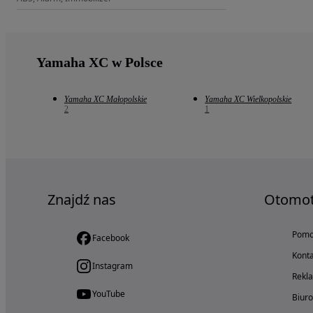
Yamaha XC w Polsce
Yamaha XC Małopolskie
Yamaha XC Wielkopolskie
2
1
Znajdź nas
Otomo
Pom
Facebook
Konta
Instagram
Rekl
YouTube
Biur