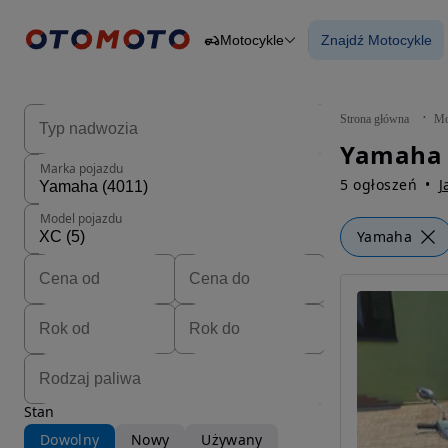
Motocykle
Znajdź Motocykle
Osobowe
Ciężarowe
Znajdź Motocy
Budowlane
Dostawcze
Motocykle
Strona główna
Mo
Przyczepy
Yamaha 
Rolnicze
Marka pojazdu
Części
5 ogłoszeń
J
Model pojazdu
Yamaha
Stan
Dowolny
Nowy
Używany