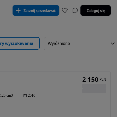
Zacznij sprzedawać
Zaloguj się
ltry wyszukiwania
2 150
PLN
125 cm3
2010