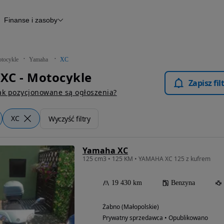
Finanse i zasoby
kle
Finansowanie
Raport historii pojazdu
Otomoto News
tocykle
Yamaha
XC
XC - Motocykle
Zapisz fi
ak pozycjonowane są ogłoszenia?
XC
Wyczyść filtry
Yamaha XC
125 cm3 • 125 KM • YAMAHA XC 125 z kufrem
19 430 km
Benzyna
Żabno (Małopolskie)
Prywatny sprzedawca • Opublikowano