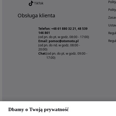
Polit
TikTok
Polit
Obsługa klienta
Zasad
Ustaw
Telefon: +48 61 880 32 21, 48 539
146 861
Regul
(od pn. do pt. w godz. 08:00 - 17:00)
Regul
Email: pomoc@otomoto.pl
(od pn. do nd. w godz. 08:00 -
20:00)
Chat:
(od pn. do pt. w godz. 09:00 -
17:00)
Dbamy o Twoją prywatność