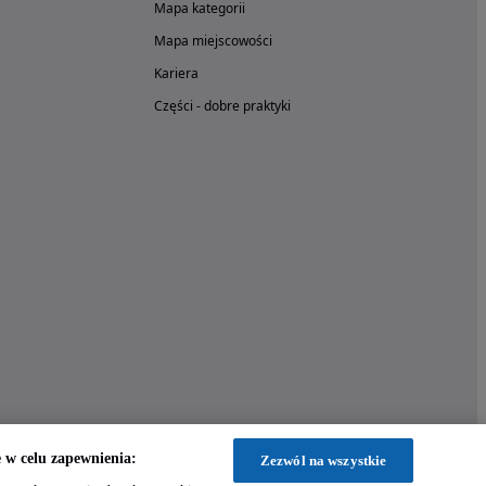
Mapa kategorii
Mapa miejscowości
Kariera
Części - dobre praktyki
w celu zapewnienia:
Zezwól na wszystkie