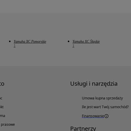
Yamaha XC Pomorskie
Yamaha XC Śląskie
1
1
to
Usługi i narzędzia
oc
Umowa kupna sprzedaży
kt
Ile jest wart Twój samochód?
ama
Finansowanie
o prasowe
Partnerzy