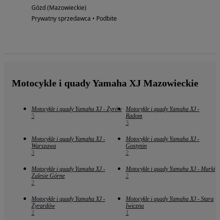
Gózd (Mazowieckie)
Prywatny sprzedawca • Podbite
Motocykle i quady Yamaha XJ Mazowieckie
Motocykle i quady Yamaha XJ - Żyrów
Motocykle i quady Yamaha XJ -
5
Radom
3
Motocykle i quady Yamaha XJ -
Motocykle i quady Yamaha XJ -
Warszawa
Gostynin
3
2
Motocykle i quady Yamaha XJ -
Motocykle i quady Yamaha XJ - Marki
Zalesie Górne
2
2
Motocykle i quady Yamaha XJ -
Motocykle i quady Yamaha XJ - Stara
Żyrardów
Iwiczna
2
1