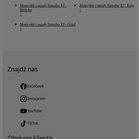
Motocykle i quady Yamaha XJ -
Motocykle i quady Yamaha XJ - Kąty
Bielicha
1
1
Motocykle i quady Yamaha XJ - Gózd
1
Znajdź nas
Facebook
Instagram
YouTube
TikTok
Obsługa klienta