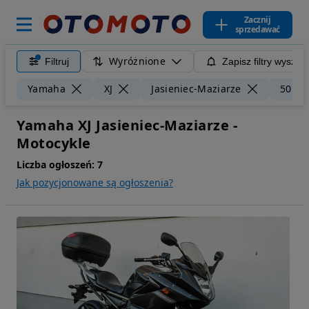
Zacznij
sprzedawać
Wyróżnione
Filtruj
Zapisz filtry wyszuk
Yamaha
XJ
Jasieniec-Maziarze
50 km
Yamaha XJ Jasieniec-Maziarze -
Motocykle
Liczba ogłoszeń:
7
Jak pozycjonowane są ogłoszenia?