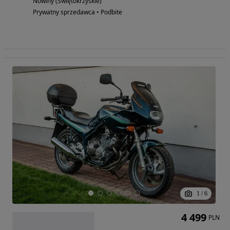
Nowiny (Świętokrzyskie)
Prywatny sprzedawca • Podbite
1
/
6
4 499
PLN