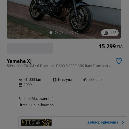
1
/
6
15 299
PLN
Yamaha XJ
599 cm3 • 78 KM • 6 Diversion F 600 R 2009 ABS Raty Transport Największy Wybór W PL
51 000 km
Benzyna
599 cm3
2009
Radom (Mazowieckie)
Firma • Opublikowano
Zobacz ogłoszenia