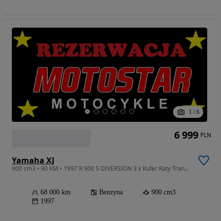
1
/
6
6 999
PLN
Yamaha XJ
900 cm3 • 90 KM • 1997 R 900 S DIVERSION 3 x Kufer Raty Transport Duży Wybór Moto
68 000 km
Benzyna
900 cm3
1997