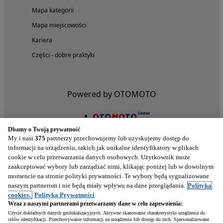
Mapa kategorii
Mapa miejscowości
Kariera
Części - dobre praktyki
Powered by OTOMOTO
Dbamy o Twoją prywatność
My i nasi
375
partnerzy przechowujemy lub uzyskujemy dostęp do
informacji na urządzeniu, takich jak unikalne identyfikatory w plikach
cookie w celu przetwarzania danych osobowych. Użytkownik może
zaakceptować wybory lub zarządzać nimi, klikając poniżej lub w dowolnym
momencie na stronie polityki prywatności. Te wybory będą sygnalizowane
naszym partnerom i nie będą miały wpływu na dane przeglądania.
Polityka
Nasze aplikacje w twoim telefonie
cookies,
Polityka Prywatności
Wraz z naszymi partnerami przetwarzamy dane w celu zapewnienia:
Użycie dokładnych danych geolokalizacyjnych. Aktywne skanowanie charakterystyki urządzenia do
celów identyfikacji. Przechowywanie informacji na urządzeniu lub dostęp do nich. Spersonalizowane