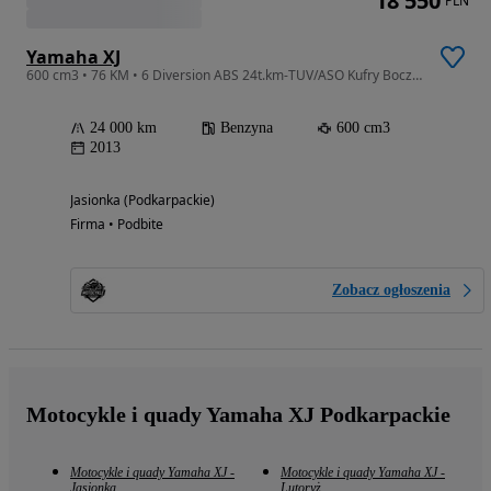
18 550
PLN
Yamaha XJ
600 cm3 • 76 KM • 6 Diversion ABS 24t.km-TUV/ASO Kufry Boczne Yamaha BEZWYPADKOWY 2009r
24 000 km
Benzyna
600 cm3
2013
Jasionka (Podkarpackie)
Firma • Podbite
Zobacz ogłoszenia
Motocykle i quady Yamaha XJ Podkarpackie
Motocykle i quady Yamaha XJ -
Motocykle i quady Yamaha XJ -
Jasionka
Lutoryż