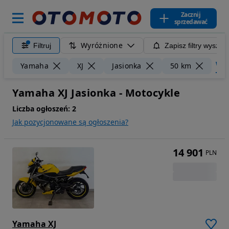
Zacznij
sprzedawać
Wyróżnione
Filtruj
Zapisz filtry wyszuk
Wycz
Yamaha
XJ
Jasionka
50 km
Yamaha XJ Jasionka - Motocykle
Liczba ogłoszeń:
2
Jak pozycjonowane są ogłoszenia?
14 901
PLN
Yamaha XJ