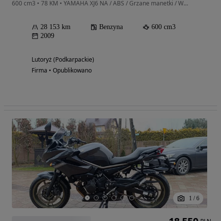
600 cm3 • 78 KM • YAMAHA XJ6 NA / ABS / Grzane manetki / Wydech Scorpion / FV 23%
28 153 km
Benzyna
600 cm3
2009
Lutoryż (Podkarpackie)
Firma • Opublikowano
1
/
6