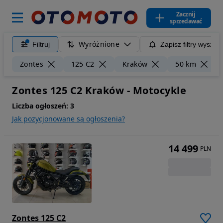
Zacznij
sprzedawać
Wyróżnione
Filtruj
Zapisz filtry wyszuk
Zontes
125 C2
Kraków
50 km
Zontes 125 C2 Kraków - Motocykle
Liczba ogłoszeń:
3
Jak pozycjonowane są ogłoszenia?
14 499
PLN
Zontes 125 C2