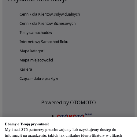
Cennik dla Klientów Indywidualnych
Cennik dla Klientów Biznesowych
Testy samochodów
Internetowy Samochód Roku
Mapa kategorii
Mapa miejscowości
Kariera
Części - dobre praktyki
Powered by OTOMOTO
Dbamy o Twoją prywatność
My i nasi
375
partnerzy przechowujemy lub uzyskujemy dostęp do
informacji na urządzeniu, takich jak unikalne identyfikatory w plikach