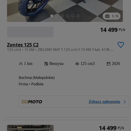
1
/
6
14 499
PLN
Zontes 125 C2
125 cm3 • 15 KM • ZIELONY MAT !! 125 ccm !! 15 KM !! kat. A1/B !! AR MOTO Bochnia
1 km
Benzyna
125 cm3
2026
Bochnia (Małopolskie)
Firma • Podbite
Zobacz ogłoszenia
14 499
PLN