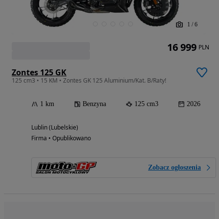
1
/
6
16 999
PLN
Zontes 125 GK
125 cm3 • 15 KM • Zontes GK 125 Aluminium/Kat. B/Raty!
1 km
Benzyna
125 cm3
2026
Lublin (Lubelskie)
Firma • Opublikowano
Zobacz ogłoszenia