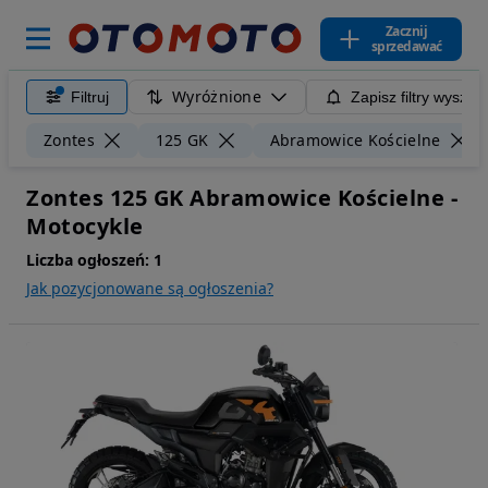
Zacznij
sprzedawać
Wyróżnione
Filtruj
Zapisz filtry wyszuk
Zontes
125 GK
Abramowice Kościelne
Zontes 125 GK Abramowice Kościelne -
Motocykle
Liczba ogłoszeń:
1
Jak pozycjonowane są ogłoszenia?