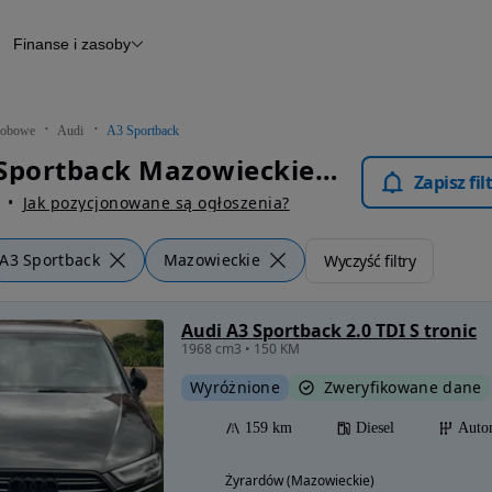
Finanse i zasoby
chody
Finansowanie
Leasing
dy
Narzędzie do wyceny samochodu
tryczne
Raport z inspekcji
obowe
Audi
A3 Sportback
m
Raport historii pojazdu
Audi A3 Sportback Mazowieckie - Samochody Osobowe
Otomoto News
Zapisz fi
wane
Jak pozycjonowane są ogłoszenia?
A3 Sportback
Mazowieckie
Wyczyść filtry
Audi A3 Sportback 2.0 TDI S tronic
1968 cm3 • 150 KM
Wyróżnione
Zweryfikowane dane
159 km
Diesel
Auto
Żyrardów (Mazowieckie)