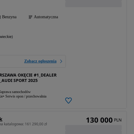
Benzyna
Automatyczna
ieckie)
Zobacz ogłoszenia
SZAWA OKĘCIE #1_DEALER
_AUDI SPORT 2025
aprawa samochodów
ie
Serwis opon / przechowalnia
130 000
k
PLN
a katalogowa: 161 290,00 zł