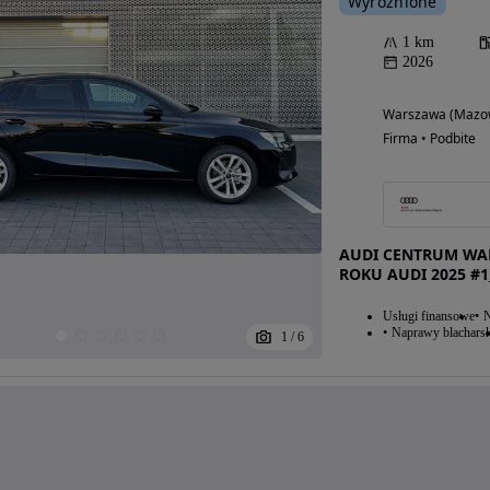
Wyróżnione
1 km
2026
Warszawa (Mazow
Firma • Podbite
AUDI CENTRUM WAR
ROKU AUDI 2025 #1
Usługi finansowe
N
Naprawy blacharsk
1
/
6