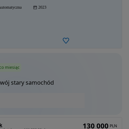
Automatyczna
2023
co miesiąc
Twój stary samochód
130 000
k
PLN