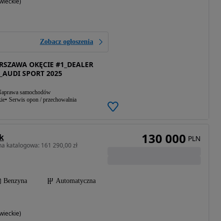
ieckie)
Zobacz ogłoszenia
SZAWA OKĘCIE #1_DEALER
_AUDI SPORT 2025
aprawa samochodów
ie
Serwis opon / przechowalnia
130 000
k
PLN
a katalogowa: 161 290,00 zł
Benzyna
Automatyczna
ieckie)