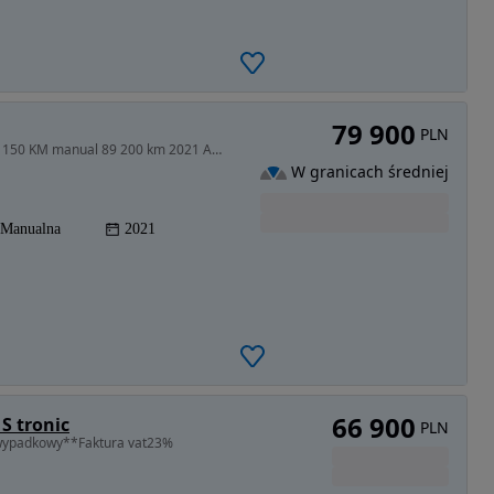
79 900
PLN
1498 cm3 • 150 KM • Audi A3 Sportback 8Y 35 TFSI 150 KM manual 89 200 km 2021 ASO
W granicach średniej
Manualna
2021
66 900
S tronic
PLN
wypadkowy**Faktura vat23%