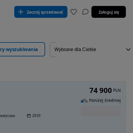
Zacznij sprzedawać
Zaloguj się
ltry wyszukiwania
74 900
PLN
Poniżej średniej
matyczna
2019