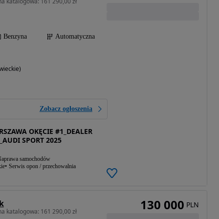
a katalogowa: 161 290,00 zł
Benzyna
Automatyczna
ieckie)
Zobacz ogłoszenia
SZAWA OKĘCIE #1_DEALER
_AUDI SPORT 2025
aprawa samochodów
ie
Serwis opon / przechowalnia
130 000
k
PLN
a katalogowa: 161 290,00 zł