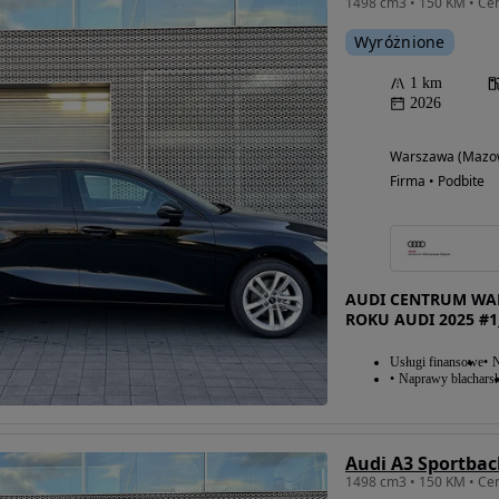
1498 cm3 • 150 KM • Cen
Wyróżnione
1 km
2026
Warszawa (Mazow
Firma • Podbite
AUDI CENTRUM WAR
ROKU AUDI 2025 #1
Usługi finansowe
N
Naprawy blacharsk
Audi A3 Sportbac
1498 cm3 • 150 KM • Cen