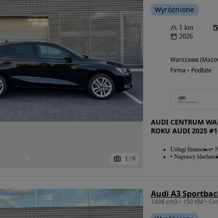
Wyróżnione
1 km
2026
Warszawa (Mazow
Firma • Podbite
AUDI CENTRUM WAR
ROKU AUDI 2025 #1
Usługi finansowe
N
Naprawy blacharsk
1
/
6
Audi A3 Sportbac
1498 cm3 • 150 KM • Cen