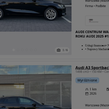
Warszawa (Mazow
Firma • Podbite
AUDI CENTRUM WAR
ROKU AUDI 2025 #1
Usługi finansowe
N
Naprawy blacharsk
1
/
6
Audi A3 Sportbac
1498 cm3 • 150 KM • Cen
Wyróżnione
1 km
2026
Warszawa (Mazow