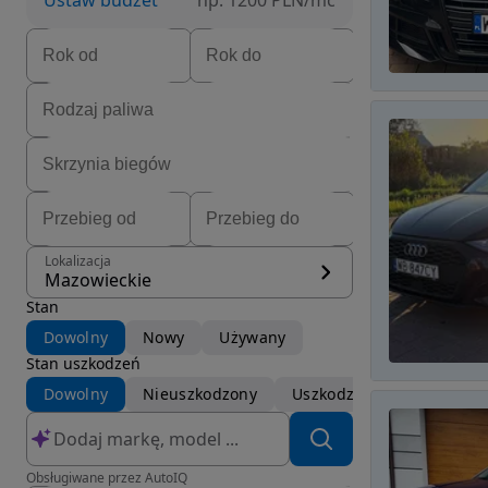
Ustaw budżet
np. 1200 PLN/mc
Lokalizacja
Mazowieckie
Stan
Dowolny
Nowy
Używany
Stan uszkodzeń
Dowolny
Nieuszkodzony
Uszkodzony
Obsługiwane przez AutoIQ