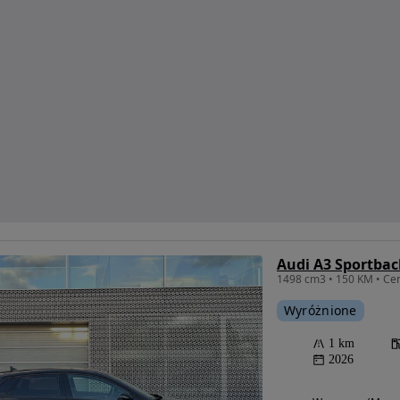
Audi A3 Sportbac
1498 cm3 • 150 KM • Cen
Wyróżnione
1 km
2026