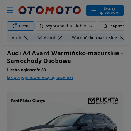
Zacznij
sprzedawać
Wybrane dla Ciebie
Filtruj
Zapisz filt
Audi
A4 Avant
Warmińsko-mazurskie
Audi A4 Avant Warmińsko-mazurskie -
Samochody Osobowe
Liczba ogłoszeń:
80
Jak pozycjonowane są ogłoszenia?