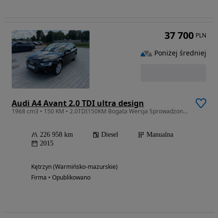
37 700
PLN
Poniżej średniej
Audi A4 Avant 2.0 TDI ultra design
1968 cm3 • 150 KM • 2.0TDI150KM Bogata Wersja Sprowadzony Zarejestrowany
226 958 km
Diesel
Manualna
2015
Kętrzyn (Warmińsko-mazurskie)
Firma • Opublikowano