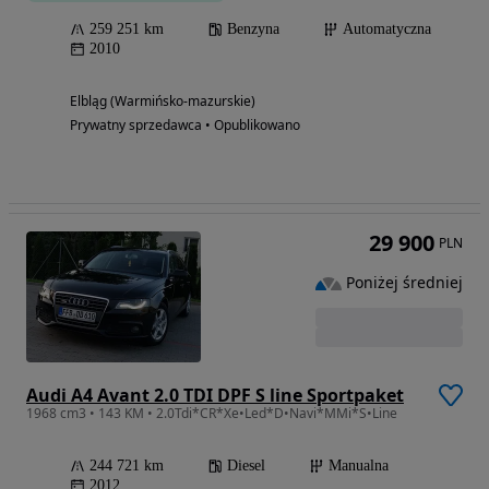
259 251 km
Benzyna
Automatyczna
2010
Elbląg (Warmińsko-mazurskie)
Prywatny sprzedawca • Opublikowano
29 900
PLN
Poniżej średniej
Audi A4 Avant 2.0 TDI DPF S line Sportpaket
1968 cm3 • 143 KM • 2.0Tdi*CR*Xe•Led*D•Navi*MMi*S•Line
244 721 km
Diesel
Manualna
2012