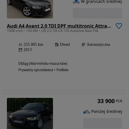
W granicach średniej
Audi A4 Avant 2.0 TDI DPF multitronic Attraction
1968 cm3 • 150 KM • Lift 2.0 Tdi CR 150 Automat Navi Pdc
255 005 km
Diesel
Automatyczna
2013
Elbląg (Warmińsko-mazurskie)
Prywatny sprzedawca • Podbite
33 900
PLN
Poniżej średniej