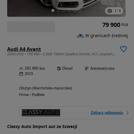
1
/
6
79 900
PLN
W granicach średniej
Audi A4 Avant
2000 cm3 • 190 KM • 2.0tdi 190km Quattro Stronic ACC asystent pasa FullLED Salon AUDI
185 000 km
Diesel
Automatyczna
2019
Olsztyn (Warmińsko-mazurskie)
Firma • Podbite
Zobacz ogłoszenia
Classy Auto Import aut ze Szwecji