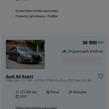
Orneta (Warmińsko-mazurskie)
Prywatny sprzedawca • Podbite
36 900
PLN
W granicach średniej
Audi A4 Avant
1968 cm3 • 177 KM • 2,0TDI 177KM Alu Klima PDC Navi LED Xenon zarejestrowany ZAMIANA
225 000 km
Diesel
Manualna
2012
Elbląg (Warmińsko-mazurskie)