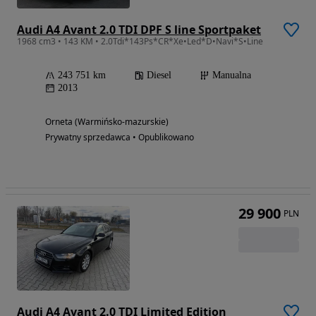
Audi A4 Avant 2.0 TDI DPF S line Sportpaket
1968 cm3 • 143 KM • 2.0Tdi*143Ps*CR*Xe•Led*D•Navi*S•Line
243 751 km
Diesel
Manualna
2013
Orneta (Warmińsko-mazurskie)
Prywatny sprzedawca • Opublikowano
29 900
PLN
Audi A4 Avant 2.0 TDI Limited Edition