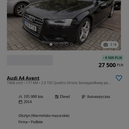
1
/
6
-
9 500 PLN
27 500
PLN
Audi A4 Avant
1968 cm3 • 177 KM • 2.0 TDI Quattro Stronic bezwypadkowy pewny przebieg
195 000 km
Diesel
Automatyczna
2014
Olsztyn (Warmińsko-mazurskie)
Firma • Podbite