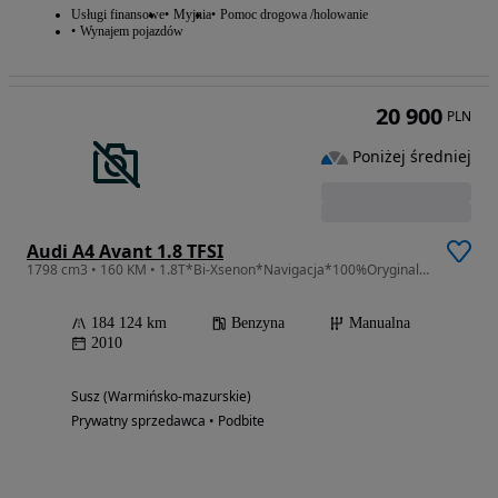
Usługi finansowe
Myjnia
Pomoc drogowa /holowanie
Wynajem pojazdów
20 900
PLN
Poniżej średniej
Audi A4 Avant 1.8 TFSI
1798 cm3 • 160 KM • 1.8T*Bi-Xsenon*Navigacja*100%Oryginal Bezwypadkowe* Serwis*Nowy Rozrzą
184 124 km
Benzyna
Manualna
2010
Susz (Warmińsko-mazurskie)
Prywatny sprzedawca • Podbite