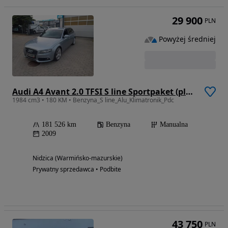
29 900
PLN
Powyżej średniej
Audi A4 Avant 2.0 TFSI S line Sportpaket (plus)
1984 cm3 • 180 KM • Benzyna_S line_Alu_Klimatronik_Pdc
181 526 km
Benzyna
Manualna
2009
Nidzica (Warmińsko-mazurskie)
Prywatny sprzedawca • Podbite
43 750
PLN