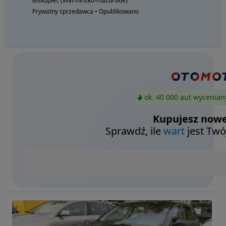
Biskupiec (Warmińsko-mazurskie)
Prywatny sprzedawca • Opublikowano
ok. 40 000 aut wycenian
Kupujesz nowe
Sprawdź, ile
wart
jest Twó