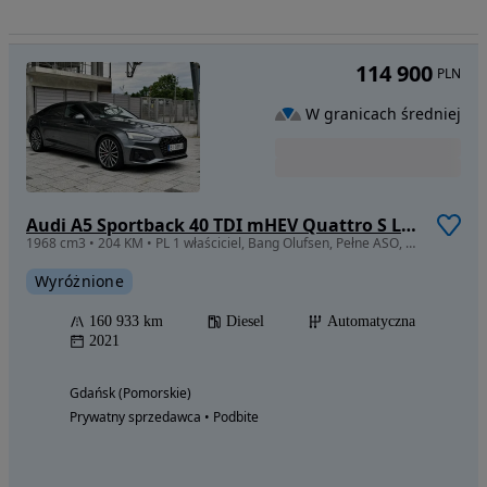
114 900
PLN
W granicach średniej
Audi A5 Sportback 40 TDI mHEV Quattro S Line S tronic
1968 cm3 • 204 KM • PL 1 właściciel, Bang Olufsen, Pełne ASO, Matrix, 2x S-line, FV 23%
Wyróżnione
160 933 km
Diesel
Automatyczna
2021
Gdańsk (Pomorskie)
Prywatny sprzedawca • Podbite