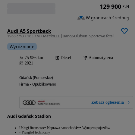
129 900
PLN
W granicach średniej
Audi A5 Sportback
1968 cm3 • 163 KM • MatrixLED|Bang&Olufsen|Sportowe fotele|Kamera|Klimatyzacja 3-stef
Wyróżnione
75 986 km
Diesel
Automatyczna
2021
Gdańsk (Pomorskie)
Firma • Opublikowano
Zobacz ogłoszenia
Audi Gdańsk Stadion
Usługi finansowe
Naprawa samochodów
Wynajem pojazdów
Przegląd techniczny