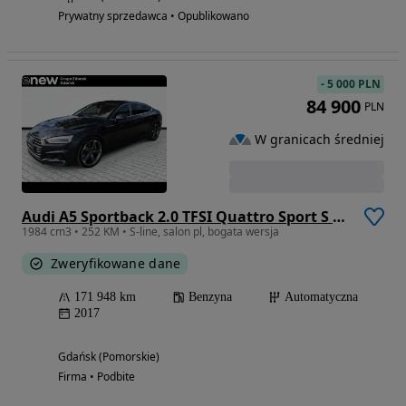
Prywatny sprzedawca • Opublikowano
-
5 000 PLN
84 900
PLN
W granicach średniej
Audi A5 Sportback 2.0 TFSI Quattro Sport S tronic
1984 cm3 • 252 KM • S-line, salon pl, bogata wersja
Zweryfikowane dane
171 948 km
Benzyna
Automatyczna
2017
Gdańsk (Pomorskie)
Firma • Podbite