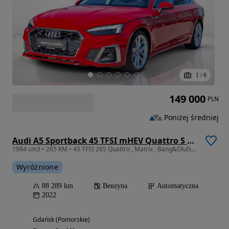
1
/
6
149 000
PLN
Poniżej średniej
Audi A5 Sportback 45 TFSI mHEV Quattro S Line S tronic
1984 cm3 • 265 KM • 45 TFSI 265 Quattro , Matrix , Bang&Olufsen , Kamery 360 , ACC
Wyróżnione
88 289 km
Benzyna
Automatyczna
2022
Gdańsk (Pomorskie)