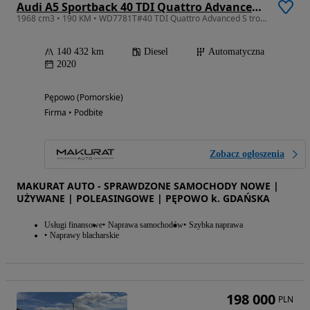
Audi A5 Sportback 40 TDI Quattro Advanced S tronic
1968 cm3 • 190 KM • WD7781T#40 TDI Quattro Advanced S tronic Podgrz.f Salon PL VAT23%
140 432 km
Diesel
Automatyczna
2020
Pępowo (Pomorskie)
Firma • Podbite
Zobacz ogłoszenia
MAKURAT AUTO - SPRAWDZONE SAMOCHODY NOWE |
UŻYWANE | POLEASINGOWE | PĘPOWO k. GDAŃSKA
Usługi finansowe
Naprawa samochodów
Szybka naprawa
Naprawy blacharskie
198 000
PLN