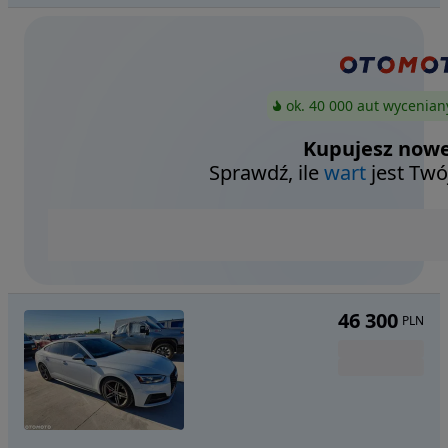
ok. 40 000 aut wycenian
Kupujesz nowe
Sprawdź, ile
wart
jest Twó
46 300
PLN