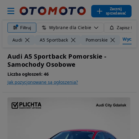
Zacznij
sprzedawać
Wybrane dla Ciebie
Filtruj
Zapisz filt
Wyczyść 
Audi
A5 Sportback
Pomorskie
Audi A5 Sportback Pomorskie -
Samochody Osobowe
Liczba ogłoszeń:
46
Jak pozycjonowane są ogłoszenia?