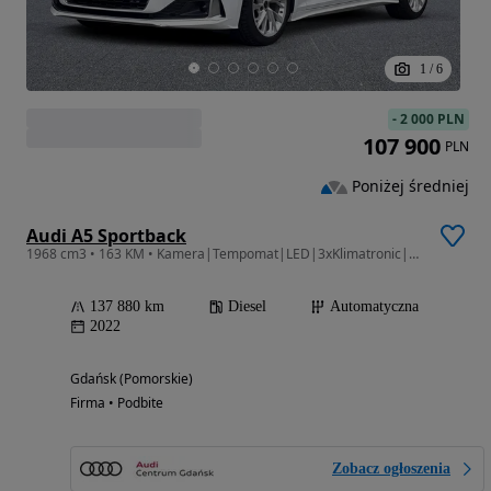
1
/
6
-
2 000 PLN
107 900
PLN
Poniżej średniej
Audi A5 Sportback
1968 cm3 • 163 KM • Kamera|Tempomat|LED|3xKlimatronic|MMI navi|El Klapa|AudiDriveSelect
137 880 km
Diesel
Automatyczna
2022
Gdańsk (Pomorskie)
Firma • Podbite
Zobacz ogłoszenia