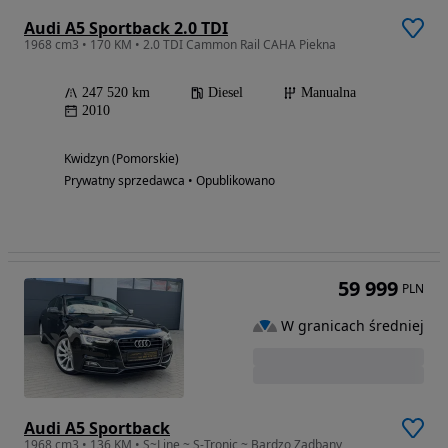
Audi A5 Sportback 2.0 TDI
1968 cm3 • 170 KM • 2.0 TDI Cammon Rail CAHA Piekna
247 520 km
Diesel
Manualna
2010
Kwidzyn (Pomorskie)
Prywatny sprzedawca • Opublikowano
59 999
PLN
W granicach średniej
Audi A5 Sportback
1968 cm3 • 136 KM • S~Line ~ S-Tronic ~ Bardzo Zadbany