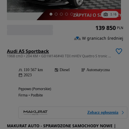
1
/
6
139 850
PLN
W granicach średniej
Audi A5 Sportback
1968 cm3 • 204 KM • GD1M146#40 TDI mHEV Quattro S tronic Podgrz.f HAK Salon PL VAT23%
110 567 km
Diesel
Automatyczna
2023
Pępowo (Pomorskie)
Firma • Podbite
Zobacz ogłoszenia
MAKURAT AUTO - SPRAWDZONE SAMOCHODY NOWE |