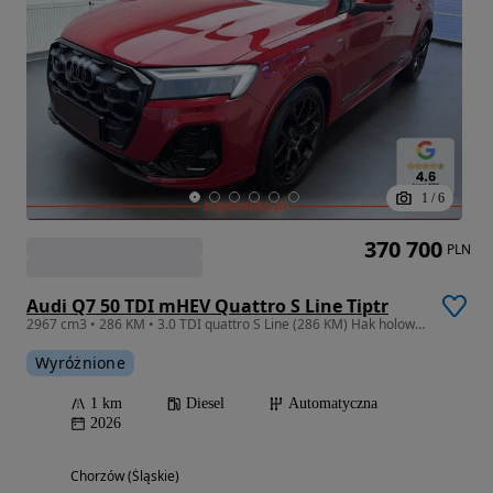
1
/
6
370 700
PLN
Audi Q7 50 TDI mHEV Quattro S Line Tiptr
2967 cm3 • 286 KM • 3.0 TDI quattro S Line (286 KM) Hak holowniczy
Wyróżnione
1 km
Diesel
Automatyczna
2026
Chorzów (Śląskie)