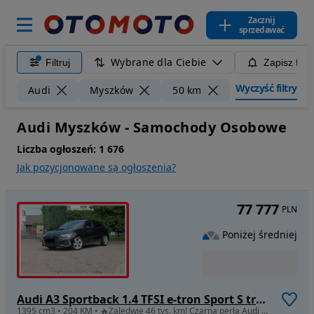
Zacznij
sprzedawać
Wybrane dla Ciebie
Filtruj
Zapisz filt
Wyczyść filtry
Audi
Myszków
50 km
Audi Myszków - Samochody Osobowe
Liczba ogłoszeń:
1 676
Jak pozycjonowane są ogłoszenia?
77 777
PLN
Poniżej średniej
Audi A3 Sportback 1.4 TFSI e-tron Sport S tronic
1395 cm3 • 204 KM • 🔥Zaledwie 46 tys. km! Czarna perła Audi A3 S-line w stanie salonowym.