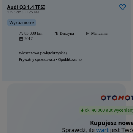
Audi Q3 1.4 TFSI
1395 cm3 • 125 KM
Wyróżnione
83 000 km
Benzyna
Manualna
2017
Włoszczowa (Świętokrzyskie)
Prywatny sprzedawca • Opublikowano
ok. 40 000 aut wycenian
Kupujesz nowe
Sprawdź, ile
wart
jest Twó