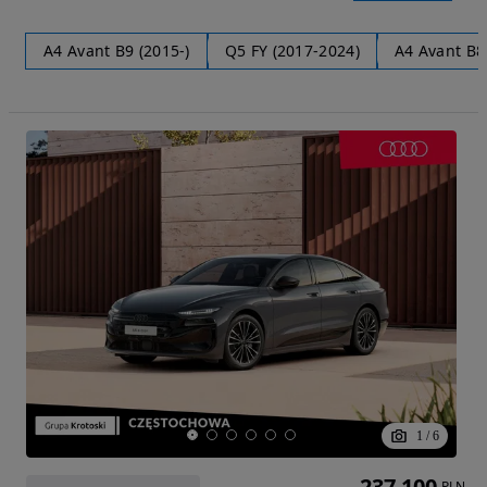
A4 Avant B9 (2015-)
Q5 FY (2017-2024)
A4 Avant B8
1
/
6
237 100
PLN