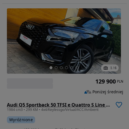
1
/
6
129 900
PLN
Poniżej średniej
Audi Q5 Sportback 50 TFSI e Quattro S Line S tronic
1984 cm3 • 299 KM • 4x4/Keylessgo/Virtual/ACC/Ambient
Wyróżnione