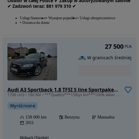
Odbiór w całej Polsce ✔ Zakup w autoryzowanym salonie
✔ Zadzwoń‎ t‎eraz: ‎881‎ 979‎ 310 ✔
Usługi finansowe
Wynajem pojazdów
Usługi ubezpieczeniowe
Dostawa do domu
27 500
PLN
W granicach średniej
Audi A3 Sportback 1.8 TFSI S line Sportpaket (plus)
1798 cm3 • 160 KM • ***Quattro***158tys km***100% lakier OGINAŁ***SuperStan***
Wyróżnione
158 000 km
Benzyna
Manualna
2011
Kłobuck (Śląskie)