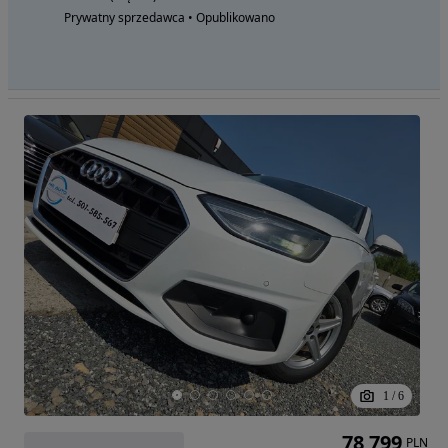
Prywatny sprzedawca • Opublikowano
1
/
6
78 799
PLN