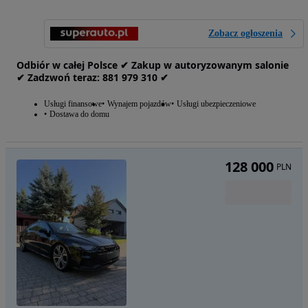
Zobacz ogłoszenia
Odbiór w całej Polsce ✔ Zakup w autoryzowanym salonie
✔ Zadzwoń‎ t‎eraz: ‎881‎ 979‎ 310 ✔
Usługi finansowe
Wynajem pojazdów
Usługi ubezpieczeniowe
Dostawa do domu
128 000
PLN