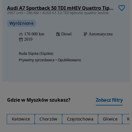
Audi A7 Sportback 50 TDI mHEV Quattro Tiptronic
2967 cm3 • 286 KM • AUDI A7 3.0 TDI tiptronic quattro 3xsline
Wyróżnione
176 000 km
Diesel
Automatyczna
2019
Ruda Śląska (Śląskie)
Prywatny sprzedawca • Opublikowano
Gdzie w Myszków szukasz?
Zobacz filtry
Katowice
Chorzów
Częstochowa
Gliwice
Ry