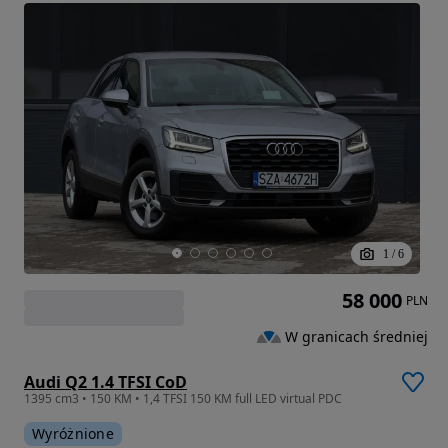
1
/
6
58 000
PLN
W granicach średniej
Audi Q2 1.4 TFSI CoD
1395 cm3 • 150 KM • 1,4 TFSI 150 KM full LED virtual PDC
Wyróżnione