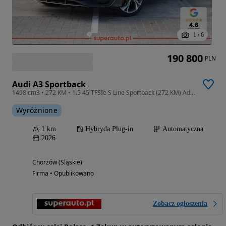
1
/
6
190 800
PLN
Audi A3 Sportback
1498 cm3 • 272 KM • 1.5 45 TFSIe S Line Sportback (272 KM) Adaptacyjny tempomat
Wyróżnione
1 km
Hybryda Plug-in
Automatyczna
2026
Chorzów (Śląskie)
Firma • Opublikowano
Zobacz ogłoszenia