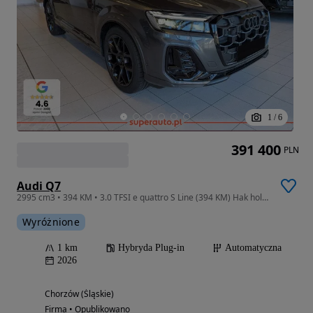
1
/
6
391 400
PLN
Audi Q7
2995 cm3 • 394 KM • 3.0 TFSI e quattro S Line (394 KM) Hak holowniczy
Wyróżnione
1 km
Hybryda Plug-in
Automatyczna
2026
Chorzów (Śląskie)
Firma • Opublikowano