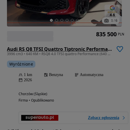
1
/
6
835 500
PLN
Audi RS Q8 TFSI Quattro Tiptronic Performance
3996 cm3 • 640 KM • RSQ8 4.0 TFSI quattro Performance (640 KM) Dach szklany panoramiczny
Wyróżnione
1 km
Benzyna
Automatyczna
2026
Chorzów (Śląskie)
Firma • Opublikowano
Zobacz ogłoszenia