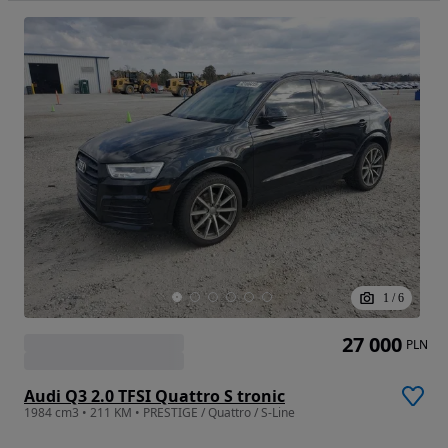
1
/
6
27 000
PLN
Audi Q3 2.0 TFSI Quattro S tronic
1984 cm3 • 211 KM • PRESTIGE / Quattro / S-Line