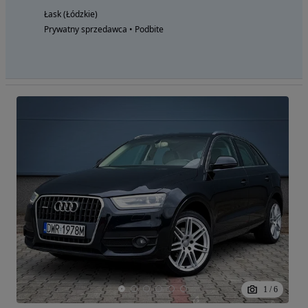
Łask (Łódzkie)
Prywatny sprzedawca • Podbite
1
/
6