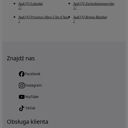
Audi Q3 Lubuskie
Audi Q3 Zachodniopomorskie
23
17
Audi Q3 Provence-Alpes-Côte d'Azur
Audi Q3 Region Balsthal
2
1
Znajdź nas
Facebook
Instagram
YouTube
TikTok
Obsługa klienta