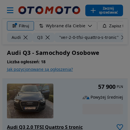
Zacznij
sprzedawać
Wybrane dla Ciebie
Filtruj
Zapisz filt
Audi
Q3
"ver-2-0-tfsi-quattro-s-tronic"
Audi Q3 - Samochody Osobowe
Liczba ogłoszeń:
18
Jak pozycjonowane są ogłoszenia?
57 900
PLN
Powyżej średniej
Audi Q3 2.0 TFSI Quattro S tronic