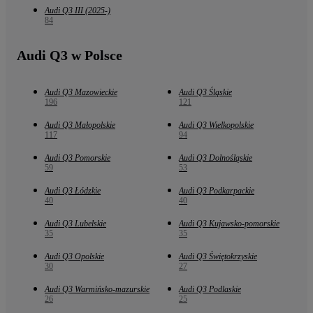
Audi Q3 III (2025-)
84
Audi Q3 w Polsce
Audi Q3 Mazowieckie
Audi Q3 Śląskie
196
121
Audi Q3 Małopolskie
Audi Q3 Wielkopolskie
117
94
Audi Q3 Pomorskie
Audi Q3 Dolnośląskie
59
53
Audi Q3 Łódzkie
Audi Q3 Podkarpackie
40
40
Audi Q3 Lubelskie
Audi Q3 Kujawsko-pomorskie
35
35
Audi Q3 Opolskie
Audi Q3 Świętokrzyskie
30
27
Audi Q3 Warmińsko-mazurskie
Audi Q3 Podlaskie
26
25