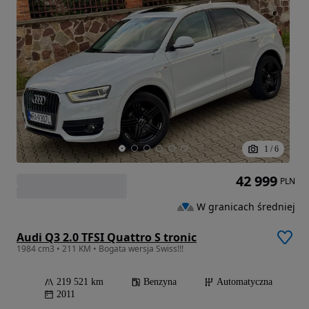
1
/
6
42 999
PLN
W granicach średniej
Audi Q3 2.0 TFSI Quattro S tronic
1984 cm3 • 211 KM • Bogata wersja Swiss!!!
219 521 km
Benzyna
Automatyczna
2011