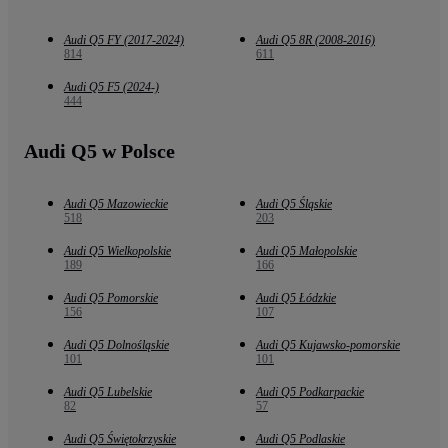
Audi Q5 FY (2017-2024)
Audi Q5 8R (2008-2016)
814
611
Audi Q5 F5 (2024-)
444
Audi Q5 w Polsce
Audi Q5 Mazowieckie
Audi Q5 Śląskie
518
203
Audi Q5 Wielkopolskie
Audi Q5 Małopolskie
189
166
Audi Q5 Pomorskie
Audi Q5 Łódzkie
156
107
Audi Q5 Dolnośląskie
Audi Q5 Kujawsko-pomorskie
101
101
Audi Q5 Lubelskie
Audi Q5 Podkarpackie
82
57
Audi Q5 Świętokrzyskie
Audi Q5 Podlaskie