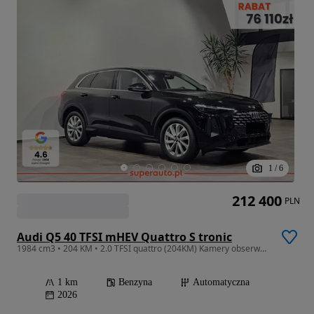
1
/
6
212 400
PLN
Audi Q5 40 TFSI mHEV Quattro S tronic
1984 cm3 • 204 KM • 2.0 TFSI quattro (204KM) Kamery obserwujące otoczenie
1 km
Benzyna
Automatyczna
2026