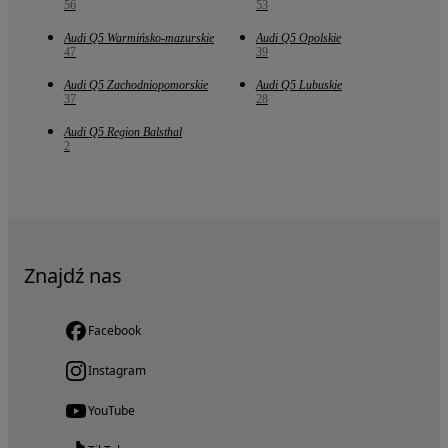
56
53
Audi Q5 Warmińsko-mazurskie
Audi Q5 Opolskie
47
39
Audi Q5 Zachodniopomorskie
Audi Q5 Lubuskie
37
28
Audi Q5 Region Balsthal
2
Znajdź nas
Facebook
Instagram
YouTube