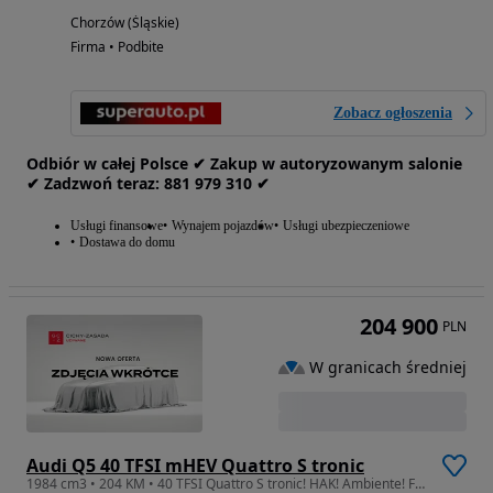
Chorzów (Śląskie)
Firma • Podbite
Zobacz ogłoszenia
Odbiór w całej Polsce ✔ Zakup w autoryzowanym salonie
✔ Zadzwoń‎ t‎eraz: ‎881‎ 979‎ 310 ✔
Usługi finansowe
Wynajem pojazdów
Usługi ubezpieczeniowe
Dostawa do domu
204 900
PLN
W granicach średniej
Audi Q5 40 TFSI mHEV Quattro S tronic
1984 cm3 • 204 KM • 40 TFSI Quattro S tronic! HAK! Ambiente! FV VAT 23%!