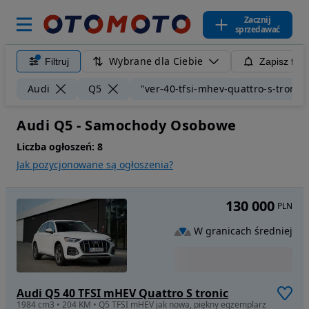
Zacznij
sprzedawać
Wybrane dla Ciebie
Filtruj
Zapisz filt
Audi
Q5
"ver-40-tfsi-mhev-quattro-s-tronic"
Audi Q5 - Samochody Osobowe
Liczba ogłoszeń:
8
Jak pozycjonowane są ogłoszenia?
130 000
PLN
W granicach średniej
Audi Q5 40 TFSI mHEV Quattro S tronic
1984 cm3 • 204 KM • Q5 TFSI mHEV jak nowa, piękny egzemplarz