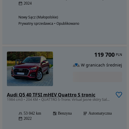
2024
Nowy Sącz (Małopolskie)
Prywatny sprzedawca • Opublikowano
119 700
PLN
W granicach średniej
Audi Q5 40 TFSI mHEV Quattro S tronic
1984 cm3 • 204 KM • QUATTRO S-Tronic Virtual Jasne skóry SalonPolska FV23% Model'23r.
53 042 km
Benzyna
Automatyczna
2022