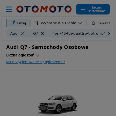
Zacznij
sprzedawać
Wybrane dla Ciebie
Filtruj
Zapisz filt
Audi
Q7
"ver-45-tdi-quattro-tiptronic"
Audi Q7 - Samochody Osobowe
Liczba ogłoszeń:
8
Jak pozycjonowane są ogłoszenia?