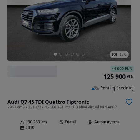
1
/
6
-
4 000 PLN
125 900
PLN
Poniżej średniej
Audi Q7 45 TDI Quattro Tiptronic
2967 cm3 • 231 KM • 45 TDI 231 KM LED Navi Virtual Kamera 2-strefy Panorama Salon PL
136 283 km
Diesel
Automatyczna
2019