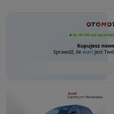
ok. 40 000 aut wycenian
Kupujesz nowe
Sprawdź, ile
wart
jest Twó