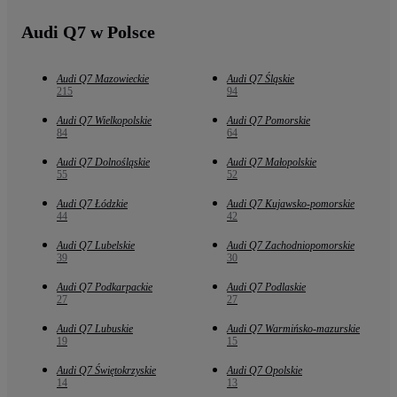
Audi Q7 w Polsce
Audi Q7 Mazowieckie
Audi Q7 Śląskie
215
94
Audi Q7 Wielkopolskie
Audi Q7 Pomorskie
84
64
Audi Q7 Dolnośląskie
Audi Q7 Małopolskie
55
52
Audi Q7 Łódzkie
Audi Q7 Kujawsko-pomorskie
44
42
Audi Q7 Lubelskie
Audi Q7 Zachodniopomorskie
39
30
Audi Q7 Podkarpackie
Audi Q7 Podlaskie
27
27
Audi Q7 Lubuskie
Audi Q7 Warmińsko-mazurskie
19
15
Audi Q7 Świętokrzyskie
Audi Q7 Opolskie
14
13