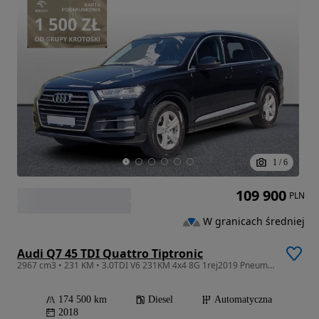
1
/
6
109 900
PLN
W granicach średniej
Audi Q7 45 TDI Quattro Tiptronic
2967 cm3 • 231 KM • 3.0TDI V6 231KM 4x4 8G 1rej2019 Pneumatyka Alcantara El.Fotele GwFab24
174 500 km
Diesel
Automatyczna
2018