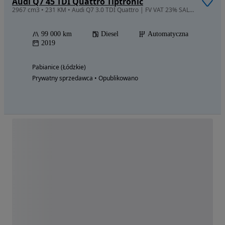
Audi Q7 45 TDI Quattro Tiptronic
2967 cm3 • 231 KM • Audi Q7 3.0 TDI Quattro | FV VAT 23% SALON POLSKA| Pneumatyka | Vir
99 000 km
Diesel
Automatyczna
2019
Pabianice (Łódzkie)
Prywatny sprzedawca • Opublikowano