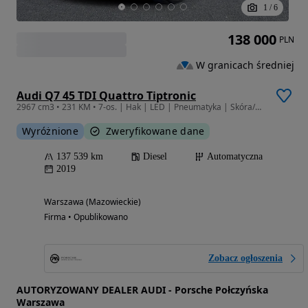
1
/
6
138 000
PLN
W granicach średniej
Audi Q7 45 TDI Quattro Tiptronic
2967 cm3 • 231 KM • 7-os. | Hak | LED | Pneumatyka | Skóra/Alcantara | Virtual Cocpit
Wyróżnione
Zweryfikowane dane
137 539 km
Diesel
Automatyczna
2019
Warszawa (Mazowieckie)
Firma • Opublikowano
Zobacz ogłoszenia
AUTORYZOWANY DEALER AUDI - Porsche Połczyńska
Warszawa