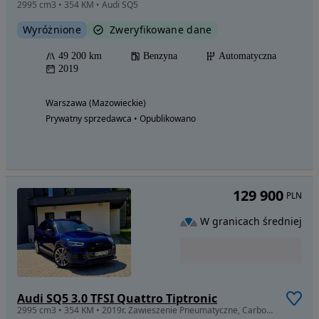
2995 cm3 • 354 KM • Audi SQ5
Wyróżnione
Zweryfikowane dane
49 200 km
Benzyna
Automatyczna
2019
Warszawa (Mazowieckie)
Prywatny sprzedawca • Opublikowano
129 900
PLN
W granicach średniej
Audi SQ5 3.0 TFSI Quattro Tiptronic
2995 cm3 • 354 KM • 2019r. Zawieszenie Pneumatyczne, Carbony, Bang&Olafsen