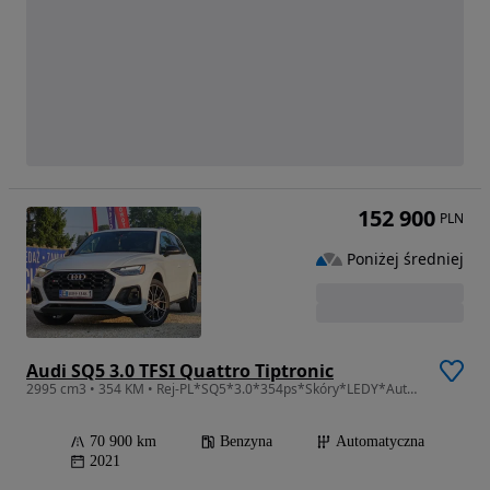
152 900
PLN
Poniżej średniej
Audi SQ5 3.0 TFSI Quattro Tiptronic
2995 cm3 • 354 KM • Rej-PL*SQ5*3.0*354ps*Skóry*LEDY*Automat*Navi*Kamera*Klimatronic*Alus
70 900 km
Benzyna
Automatyczna
2021