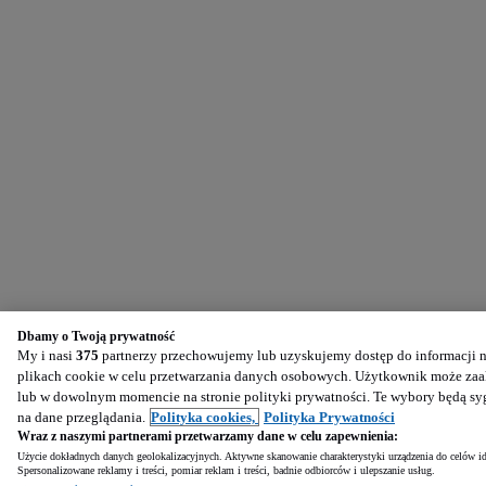
Dbamy o Twoją prywatność
My i nasi
375
partnerzy przechowujemy lub uzyskujemy dostęp do informacji na
plikach cookie w celu przetwarzania danych osobowych. Użytkownik może zaak
lub w dowolnym momencie na stronie polityki prywatności. Te wybory będą s
na dane przeglądania.
Polityka cookies,
Polityka Prywatności
Wraz z naszymi partnerami przetwarzamy dane w celu zapewnienia:
Użycie dokładnych danych geolokalizacyjnych. Aktywne skanowanie charakterystyki urządzenia do celów ide
Spersonalizowane reklamy i treści, pomiar reklam i treści, badnie odbiorców i ulepszanie usług.