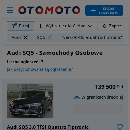
Zacznij
sprzedawać
Wybrane dla Ciebie
Filtruj
Zapisz filt
Audi
SQ5
"ver-3-0-tfsi-quattro-tiptronic"
Audi SQ5 - Samochody Osobowe
Liczba ogłoszeń:
7
Jak pozycjonowane są ogłoszenia?
139 500
PLN
W granicach średniej
Audi SQ5 3.0 TFSI Quattro Tiptronic