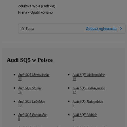
Zduńska Wola (Łódzkie)
Firma • Opublikowano
Zobacz ogłoszenia
Firma
Audi SQ5 w Polsce
Audi SQ5 Mazowieckie
Audi SQ5 Wielkopolskie
36
19
Audi SQ5 Śląskie
Audi SQ5 Podkarpackie
14
12
Audi SQ5 Lubelskie
Audi SQ5 Małopolskie
10
9
Audi SQ5 Pomorskie
Audi SQ5 Łódzkie
8
7