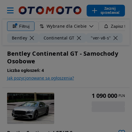
Zacznij
sprzedawać
Wybrane dla Ciebie
Filtruj
Zapisz filt
Wyc
Bentley
Continental GT
"ver-v8-s"
Bentley Continental GT - Samochody
Osobowe
Liczba ogłoszeń:
4
Jak pozycjonowane są ogłoszenia?
1 090 000
PLN