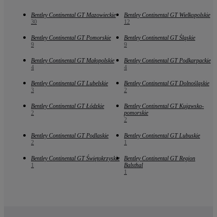
Bentley Continental GT Mazowieckie
Bentley Continental GT Wielkopolskie
30
12
Bentley Continental GT Pomorskie
Bentley Continental GT Śląskie
9
9
Bentley Continental GT Małopolskie
Bentley Continental GT Podkarpackie
4
4
Bentley Continental GT Lubelskie
Bentley Continental GT Dolnośląskie
3
2
Bentley Continental GT Łódzkie
Bentley Continental GT Kujawsko-
2
pomorskie
2
Bentley Continental GT Podlaskie
Bentley Continental GT Lubuskie
2
1
Bentley Continental GT Świętokrzyskie
Bentley Continental GT Region
1
Balsthal
1