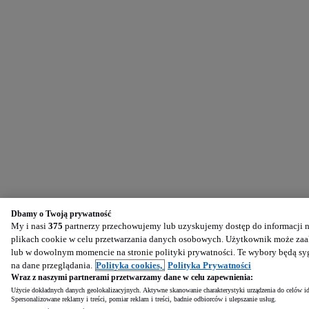
Dbamy o Twoją prywatność
My i nasi
375
partnerzy przechowujemy lub uzyskujemy dostęp do informacji na
plikach cookie w celu przetwarzania danych osobowych. Użytkownik może zaak
lub w dowolnym momencie na stronie polityki prywatności. Te wybory będą s
na dane przeglądania.
Polityka cookies,
Polityka Prywatności
Wraz z naszymi partnerami przetwarzamy dane w celu zapewnienia:
Użycie dokładnych danych geolokalizacyjnych. Aktywne skanowanie charakterystyki urządzenia do celów ide
Spersonalizowane reklamy i treści, pomiar reklam i treści, badnie odbiorców i ulepszanie usług.