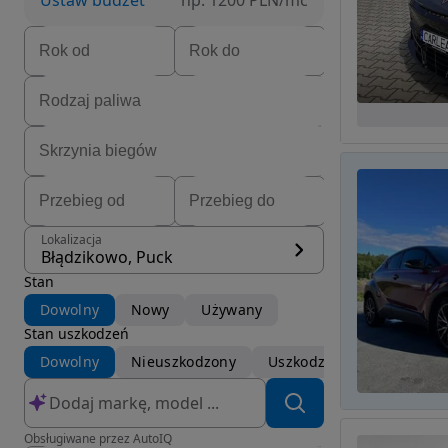
Ustaw budżet
np. 1200 PLN/mc
Lokalizacja
Błądzikowo, Puck
Stan
Dowolny
Nowy
Używany
Stan uszkodzeń
Dowolny
Nieuszkodzony
Uszkodzony
Obsługiwane przez AutoIQ