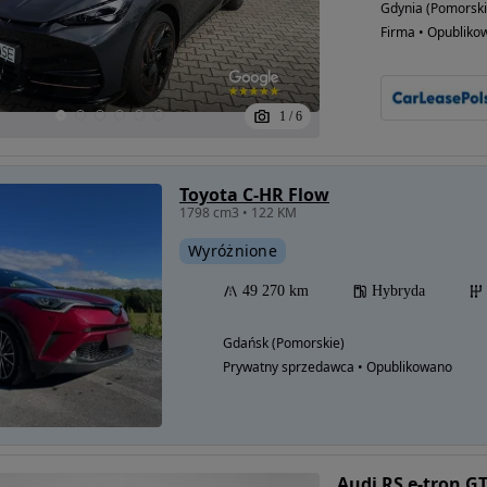
Gdynia (Pomorski
Firma • Opubliko
1
/
6
Toyota C-HR Flow
1798 cm3 • 122 KM
Wyróżnione
49 270 km
Hybryda
Gdańsk (Pomorskie)
Prywatny sprzedawca • Opublikowano
Audi RS e-tron G