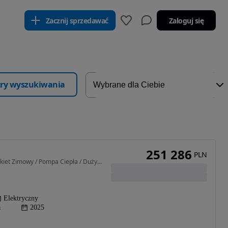
Zacznij sprzedawać
Zaloguj się
ltry wyszukiwania
251 286
PLN
340 KM • Adrenaline / Pakiet Zimowy / Pompa Ciepła / Duży rabat / Leasing
Elektryczny
a
2025