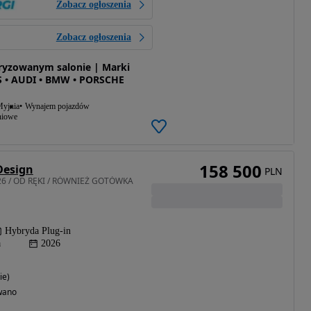
Zobacz ogłoszenia
Zobacz ogłoszenia
ryzowanym salonie | Marki
• AUDI • BMW • PORSCHE
yjnia
Wynajem pojazdów
niowe
158 500
Design
PLN
026 / OD RĘKI / RÓWNIEŻ GOTÓWKA
Hybryda Plug-in
a
2026
ie)
wano