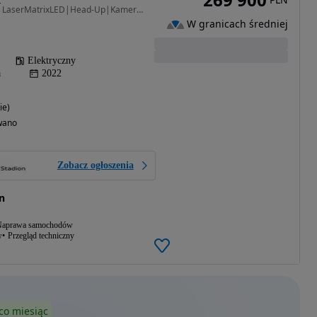
598 KM • Bang&Olufsen|LaserMatrixLED|Head-Up|Kamery360|Wentylacja/Masaże
W granicach średniej
Elektryczny
a
2022
ie)
wano
Zobacz ogłoszenia
n
aprawa samochodów
w
Przegląd techniczny
co miesiąc