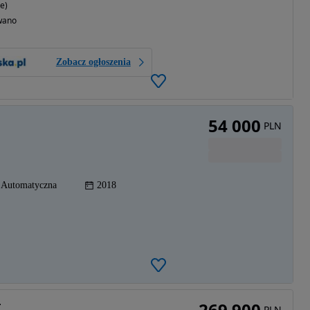
e)
wano
Zobacz ogłoszenia
54 000
PLN
Automatyczna
2018
269 900
T
PLN