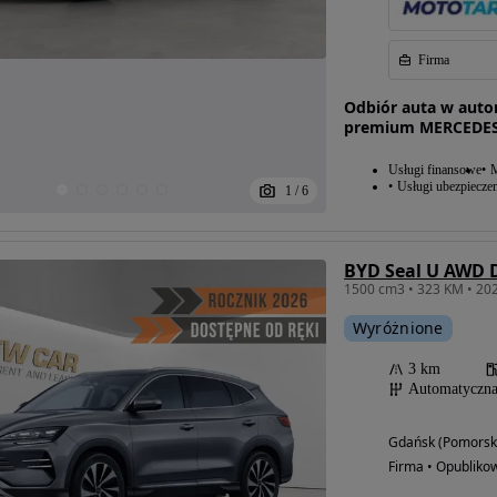
Firma
Odbiór auta w auto
premium MERCEDES 
Usługi finansowe
M
Usługi ubezpiecze
1
/
6
BYD Seal U AWD 
1500 cm3 • 323 KM • 2
Wyróżnione
3 km
Automatyczn
Gdańsk (Pomorsk
Firma • Opubliko