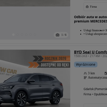
Firma
Odbiór auta w auto
premium MERCEDES 
Usługi finansowe
M
Usługi ubezpiecze
1
/
6
BYD Seal U Comf
1500 cm3 • 217 KM • 2
Wyróżnione
3 km
Automatyczn
Gdańsk (Pomorsk
Firma • Opubliko