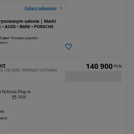
Zobacz ogłoszenia
ryzowanym salonie | Marki
• AUDI • BMW • PORSCHE
yjnia
Wynajem pojazdów
niowe
140 900
ort
PLN
026 / OD RĘKI / RÓWNIEŻ GOTÓWKA
Hybryda Plug-in
a
2026
ie)
wano