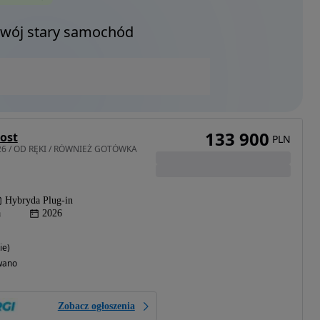
Twój stary samochód
133 900
oost
PLN
026 / OD RĘKI / RÓWNIEŻ GOTÓWKA
Hybryda Plug-in
a
2026
ie)
wano
Zobacz ogłoszenia