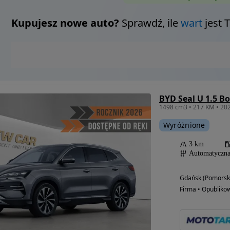
Kupujesz nowe auto?
Sprawdź, ile
wart
jest 
BYD Seal U 1.5 B
1498 cm3 • 217 KM • 2
Wyróżnione
3 km
Automatyczn
Gdańsk (Pomorsk
Firma • Opubliko