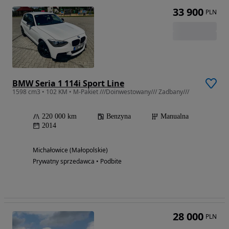
33 900
PLN
BMW Seria 1 114i Sport Line
1598 cm3 • 102 KM • M-Pakiet ///Doinwestowany/// Zadbany///
220 000 km
Benzyna
Manualna
2014
Michałowice (Małopolskie)
Prywatny sprzedawca • Podbite
28 000
PLN