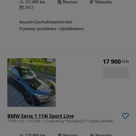
115 000 km
Benzyna
Manualna
2013
Koszalin (Zachodniopomorskie)
Prywatny sprzedawca • Opublikowano
17 900
PLN
BMW Seria 1 114i Sport Line
1598 cm3 • 102 KM • z Gwarancją*Nawigacja*Czujniki parkowania*Polecam
179 000 km
Benzyna
Manualna