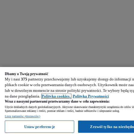
Dbamy o Twoją prywatność
My i nasi
375
partnerzy przechowujemy lub uzyskujemy dostęp do informacji na
plikach cookie w celu przetwarzania danych osobowych. Użytkownik może zaak
lub w dowolnym momencie na stronie polityki prywatności. Te wybory będą s
na dane przeglądania.
Polityka cookies,
Polityka Prywatności
Wraz z naszymi partnerami przetwarzamy dane w celu zapewnienia:
Użycie dokładnych danych geolokalizacyjnych. Aktywne skanowanie charakterystyki urządzenia do celów ide
Spersonalizowane reklamy i treści, pomiar reklam i treści, badnie odbiorców i ulepszanie usług.
Lista partnerów (dostawców)
Ustaw preferencje
Zezwól tylko na niezbędn