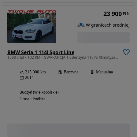
23 900
PLN
W granicach średniej
BMW Seria 1 114i Sport Line
1598 cm3 • 102 KM • GWARANCJA 1.6Benzyna 116PS Klimatyzacja GrzaneFotele PDC Zamiana
215 000 km
Benzyna
Manualna
2014
Budzyń (Wielkopolskie)
Firma • Podbite