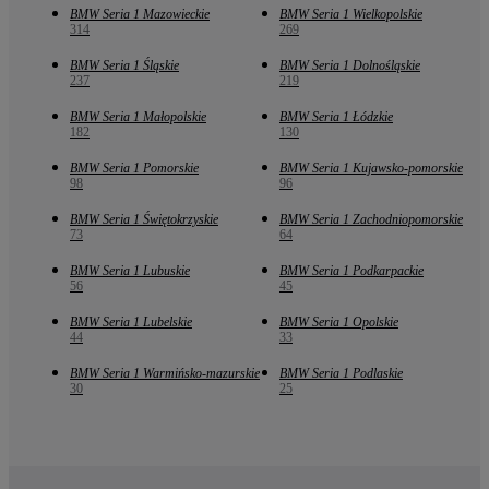
BMW Seria 1 Mazowieckie
BMW Seria 1 Wielkopolskie
314
269
BMW Seria 1 Śląskie
BMW Seria 1 Dolnośląskie
237
219
BMW Seria 1 Małopolskie
BMW Seria 1 Łódzkie
182
130
BMW Seria 1 Pomorskie
BMW Seria 1 Kujawsko-pomorskie
98
96
BMW Seria 1 Świętokrzyskie
BMW Seria 1 Zachodniopomorskie
73
64
BMW Seria 1 Lubuskie
BMW Seria 1 Podkarpackie
56
45
BMW Seria 1 Lubelskie
BMW Seria 1 Opolskie
44
33
BMW Seria 1 Warmińsko-mazurskie
BMW Seria 1 Podlaskie
30
25