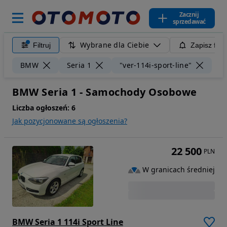
Zacznij
sprzedawać
Wybrane dla Ciebie
Filtruj
Zapisz filt
Wyc
BMW
Seria 1
"ver-114i-sport-line"
BMW Seria 1 - Samochody Osobowe
Liczba ogłoszeń:
6
Jak pozycjonowane są ogłoszenia?
22 500
PLN
W granicach średniej
BMW Seria 1 114i Sport Line