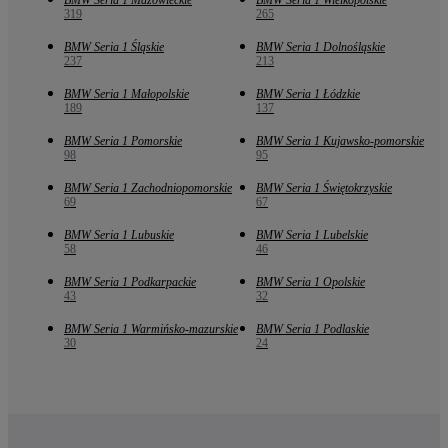
BMW Seria 1 Mazowieckie
BMW Seria 1 Wielkopolskie
319
265
BMW Seria 1 Śląskie
BMW Seria 1 Dolnośląskie
237
213
BMW Seria 1 Małopolskie
BMW Seria 1 Łódzkie
189
137
BMW Seria 1 Pomorskie
BMW Seria 1 Kujawsko-pomorskie
98
95
BMW Seria 1 Zachodniopomorskie
BMW Seria 1 Świętokrzyskie
69
67
BMW Seria 1 Lubuskie
BMW Seria 1 Lubelskie
58
46
BMW Seria 1 Podkarpackie
BMW Seria 1 Opolskie
43
32
BMW Seria 1 Warmińsko-mazurskie
BMW Seria 1 Podlaskie
30
24