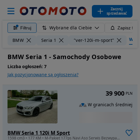
Zacznij
sprzedawać
Wybrane dla Ciebie
Filtruj
Zapisz filt
Wyczy
BMW
Seria 1
"ver-120i-m-sport"
BMW Seria 1 - Samochody Osobowe
Liczba ogłoszeń:
7
Jak pozycjonowane są ogłoszenia?
39 900
PLN
W granicach średniej
BMW Seria 1 120i M Sport
1598 cm3 • 177 KM • M-Pakiet 177ps Navi Aso Serwis Bezwypadkowe 2015R