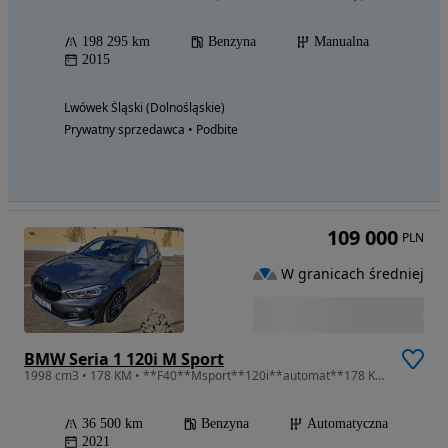
198 295 km
Benzyna
Manualna
2015
Lwówek Śląski (Dolnośląskie)
Prywatny sprzedawca • Podbite
109 000
PLN
W granicach średniej
BMW Seria 1 120i M Sport
1998 cm3 • 178 KM • **F40**Msport**120i**automat**178 KM**
36 500 km
Benzyna
Automatyczna
2021