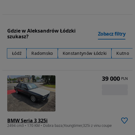
Gdzie w Aleksandrów Łódzki
Zobacz filtry
szukasz?
Łódź
Radomsko
Konstantynów Łódzki
Kutno
39 000
PLN
BMW Seria 3 325i
2494 cm3 • 170 KM • Dobra baza,Youngtimer,325i z vinu coupe