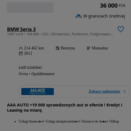
36 000
PLN
W granicach średniej
BMW Seria 3
1997 cm3 • 184 KM • 320 i, Klimatronic, Parktronic, Podgrzewane siedzienia
214 462 km
Benzyna
Manualna
2012
Łódź (Łódzkie)
Firma • Opublikowano
Zobacz ogłoszenia
AAA AUTO +19 000 sprawdzonych aut w ofercie ! Kredyt i
Leasing na miarę.
Usługi finansowe
Usługi ubezpieczeniowe
Dostawa do domu
Odkup