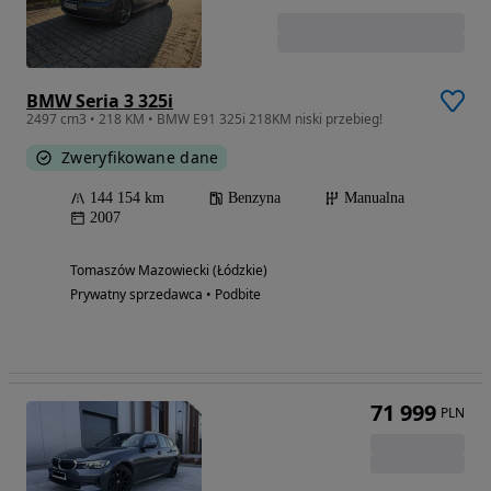
BMW Seria 3 325i
2497 cm3 • 218 KM • BMW E91 325i 218KM niski przebieg!
Zweryfikowane dane
144 154 km
Benzyna
Manualna
2007
Tomaszów Mazowiecki (Łódzkie)
Prywatny sprzedawca • Podbite
71 999
PLN