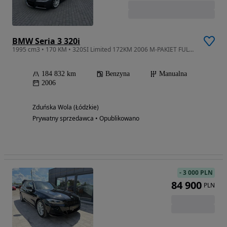
BMW Seria 3 320i
1995 cm3 • 170 KM • 320SI Limited 172KM 2006 M-PAKIET FULL 183.000tys.
184 832 km
Benzyna
Manualna
2006
Zduńska Wola (Łódzkie)
Prywatny sprzedawca • Opublikowano
-
3 000 PLN
84 900
PLN