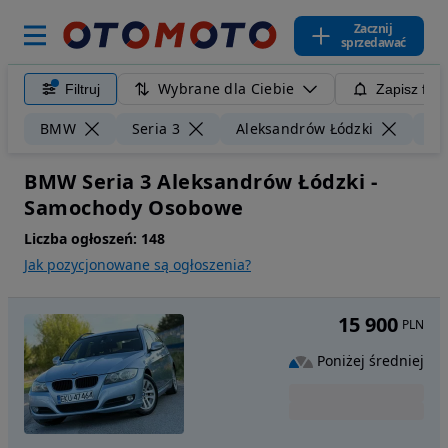
Zacznij
sprzedawać
Wybrane dla Ciebie
Filtruj
Zapisz filt
BMW
Seria 3
Aleksandrów Łódzki
50
BMW Seria 3 Aleksandrów Łódzki -
Samochody Osobowe
Liczba ogłoszeń:
148
Jak pozycjonowane są ogłoszenia?
15 900
PLN
Poniżej średniej