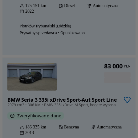
175 151 km
Diesel
Automatyczna
2022
Piotrków Trybunalski (Łódzkie)
Prywatny sprzedawca • Opublikowano
83 000
PLN
BMW Seria 3 335i xDrive Sport-Aut Sport Line
2979 cm3 • 306 KM • BMW 335i xDrive M Sport, bogate wyposażenie, bardzo zadbany egzemplarz
Zweryfikowane dane
186 335 km
Benzyna
Automatyczna
2013