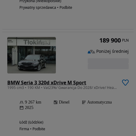
Przykona (Wielkopolskie)
Prywatny sprzedawca • Podbite
189 900
PLN
Poniżej średniej
BMW Seria 3 320d xDrive M Sport
1995 cm3 • 190 KM • Vat23%/ Gwarancja Do 2028/ xDrive/ Head Up/ Kamery 360*/ Panorama
9 267 km
Diesel
Automatyczna
2025
Łódź (Łódzkie)
Firma • Podbite