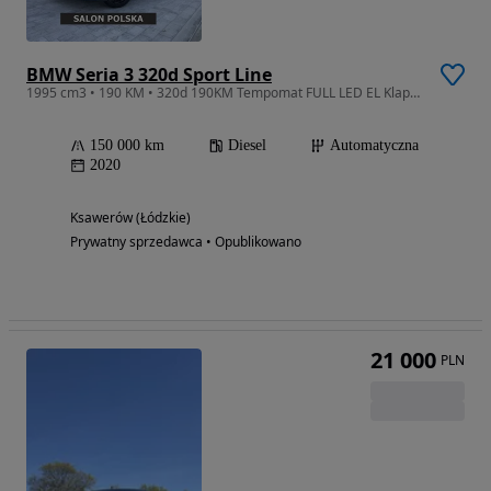
BMW Seria 3 320d Sport Line
1995 cm3 • 190 KM • 320d 190KM Tempomat FULL LED EL Klapa Alufelgi 19 Salon Polska VAT.23%
150 000 km
Diesel
Automatyczna
2020
Ksawerów (Łódzkie)
Prywatny sprzedawca • Opublikowano
21 000
PLN