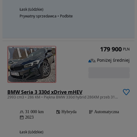
Łask (Łódzkie)
Prywatny sprzedawca • Podbite
179 900
PLN
Poniżej średniej
BMW Seria 3 330d xDrive mHEV
2993 cm3 • 286 KM • Piękna BMW 330d hybrid 286KM przeb 31tyś VAT23% 1ROK GWARANCJI !!
31 000 km
Hybryda
Automatyczna
2023
Łask (Łódzkie)