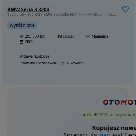
BMW Seria 3 320d
1995 cm3 • 177 KM • BMW E92 320d N47 177 KM • 2009 r. • Coupe
Wyróżnione
295 300 km
Diesel
Manualna
2009
Widawa (Łódzkie)
Prywatny sprzedawca • Opublikowano
ok. 40 000 aut wycenian
Kupujesz nowe
Sprawdź, ile
wart
jest Twó