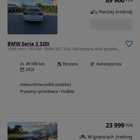
89 900
PLN
Poniżej średniej
BMW Seria 3 320i
1998 cm3 • 184 KM • BMW 3GT 320i 184 benzyna Niski przebieg jak nowy
49 000 km
Benzyna
Automatyczna
2020
Aleksandrów Łódzki (Łódzkie)
Prywatny sprzedawca • Podbite
23 999
PLN
W granicach średniej