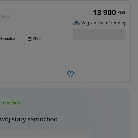
13 900
PLN
 2.0d
W granicach średniej
Manualna
2003
co miesiąc
Twój stary samochód