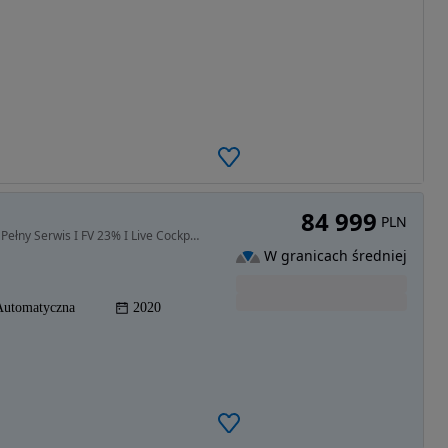
84 999
PLN
1995 cm3 • 190 KM • Piękny, nie użytkowany w PL I Pełny Serwis I FV 23% I Live Cockpit I M
W granicach średniej
Automatyczna
2020