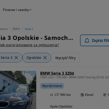
Finanse i zasoby
chody
Finansowanie
Leasing
dy
Narzędzie do wyceny samochodu
tryczne
Raport z inspekcji
obowe
BMW
Seria 3
m
Raport historii pojazdu
BMW Seria 3 Opolskie - Samochody Osobowe
Otomoto News
Zapisz fi
wane
Jak pozycjonowane są ogłoszenia?
Seria 3
Opolskie
Wyczyść filtry
BMW Seria 3 320d
Wyróżnione
137 000 km
Diesel
Opole (Opolskie)