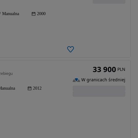
Manualna
2000
33 900
PLN
zebiegu
W granicach średniej
Manualna
2012