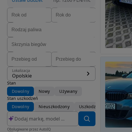
Ustaw budżet
np. 1200 PLN/mc
Lokalizacja
Opolskie
Stan
Dowolny
Nowy
Używany
Stan uszkodzeń
Dowolny
Nieuszkodzony
Uszkodzony
Obsługiwane przez AutoIQ