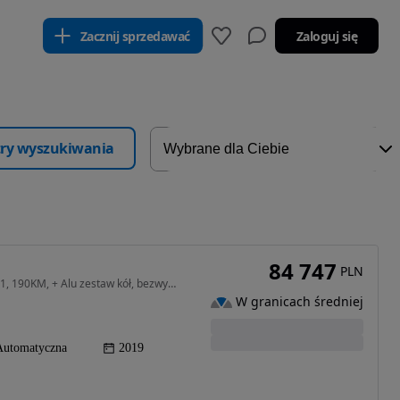
Zacznij sprzedawać
Zaloguj się
ltry wyszukiwania
84 747
PLN
1995 cm3 • 190 KM • BMW 320D Touring 2019r, G21, 190KM, + Alu zestaw kół, bezwyp. kombi
W granicach średniej
Automatyczna
2019