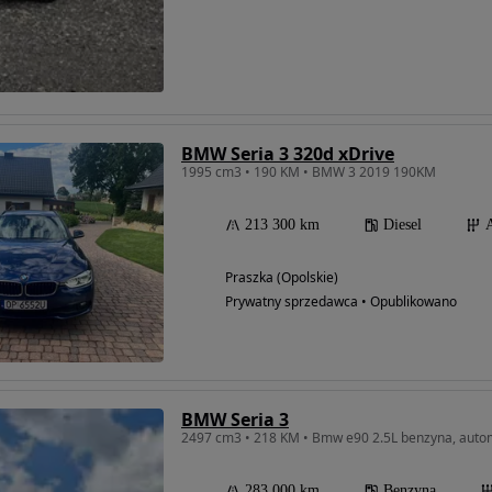
BMW Seria 3 320d xDrive
1995 cm3 • 190 KM • BMW 3 2019 190KM
213 300 km
Diesel
Praszka (Opolskie)
Prywatny sprzedawca • Opublikowano
BMW Seria 3
2497 cm3 • 218 KM • Bmw e90 2.5L benzyna, autom
283 000 km
Benzyna