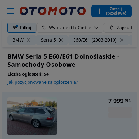
Zacznij
sprzedawać
Wybrane dla Ciebie
Filtruj
Zapisz filt
BMW
Seria 5
E60/E61 (2003-2010)
Do
BMW Seria 5 E60/E61 Dolnośląskie -
Samochody Osobowe
Liczba ogłoszeń:
54
Jak pozycjonowane są ogłoszenia?
7 999
PLN