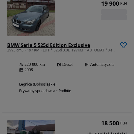
19 900
PLN
BMW Seria 5 525d Edition Exclusive
2993 cm3 • 197 KM • LIFT * 525d 3.0D 197KM * AUTOMAT * Xenon * Skóra
220 000 km
Diesel
Automatyczna
2008
Legnica (Dolnośląskie)
Prywatny sprzedawca • Podbite
18 500
PLN