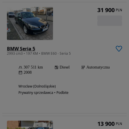
31 900
PLN
BMW Seria 5
2993 cm3 • 197 KM • BMW E60 - Seria 5
307 511 km
Diesel
Automatyczna
2008
Wrocław (Dolnośląskie)
Prywatny sprzedawca • Podbite
13 900
PLN