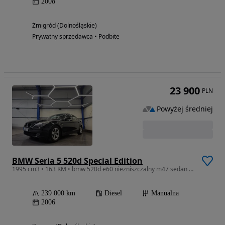
2008
Żmigród (Dolnośląskie)
Prywatny sprzedawca • Podbite
23 900
PLN
Powyżej średniej
BMW Seria 5 520d Special Edition
1995 cm3 • 163 KM • bmw 520d e60 niezniszczalny m47 sedan bi xenon hak 2006r 239tys.km
239 000 km
Diesel
Manualna
2006