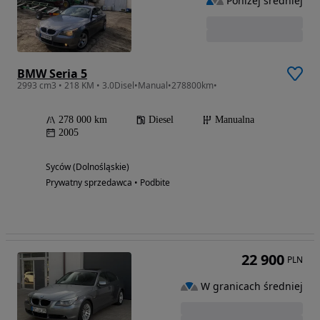
Poniżej średniej
BMW Seria 5
2993 cm3 • 218 KM • 3.0Disel•Manual•278800km•
278 000 km
Diesel
Manualna
2005
Syców (Dolnośląskie)
Prywatny sprzedawca • Podbite
22 900
PLN
W granicach średniej