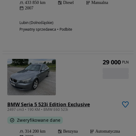
433 850 km
Diesel
Manualna
2007
Lubin (Dolnośląskie)
Prywatny sprzedawca • Podbite
29 000
PLN
BMW Seria 5 523i Edition Exclusive
2497 cm3 • 190 KM • BMW E60 523i
Zweryfikowane dane
314 200 km
Benzyna
Automatyczna