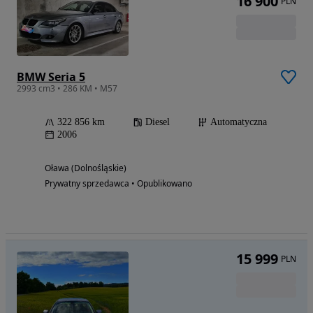
16 900
PLN
BMW Seria 5
2993 cm3 • 286 KM • M57
322 856 km
Diesel
Automatyczna
2006
Oława (Dolnośląskie)
Prywatny sprzedawca • Opublikowano
15 999
PLN