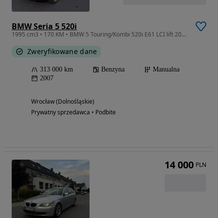
BMW Seria 5 520i
1995 cm3 • 170 KM • BMW 5 Touring/Kombi 520i E61 LCI lift 2007 Wrocław
Zweryfikowane dane
313 000 km
Benzyna
Manualna
2007
Wrocław (Dolnośląskie)
Prywatny sprzedawca • Podbite
14 000
PLN