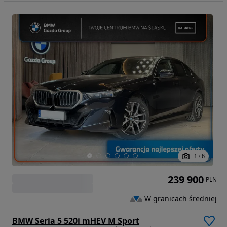
1
/
6
239 900
PLN
W granicach średniej
BMW Seria 5 520i mHEV M Sport