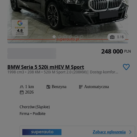
1
/
6
248 000
PLN
BMW Seria 5 520i mHEV M Sport
1998 cm3 • 208 KM • 520i M Sport 2.0 (208KM)| Dostęp komfortowy
1 km
Benzyna
Automatyczna
2026
Chorzów (Śląskie)
Firma • Podbite
Zobacz ogłoszenia