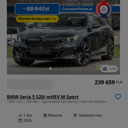
1
/
6
239 659
PLN
BMW Seria 5 520i mHEV M Sport
1998 cm3 • 208 KM • Ogrzewanie kierownicy / Harman Kardon / Duży Rabat
1 km
Benzyna
Automatyczna
2026