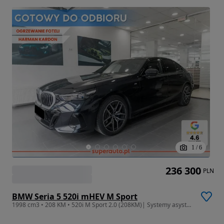
1
/
6
236 300
PLN
BMW Seria 5 520i mHEV M Sport
1998 cm3 • 208 KM • 520i M Sport 2.0 (208KM)| Systemy asystujące kierowcy