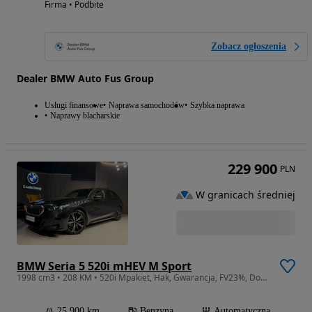
Firma • Podbite
Zobacz ogłoszenia
Dealer BMW Auto Fus Group
Usługi finansowe
Naprawa samochodów
Szybka naprawa
Naprawy blacharskie
229 900
PLN
W granicach średniej
BMW Seria 5 520i mHEV M Sport
1998 cm3 • 208 KM • 520i Mpakiet, Hak, Gwarancja, FV23%, Dostęp komf, Adapt.LED
25 900 km
Benzyna
Automatyczna