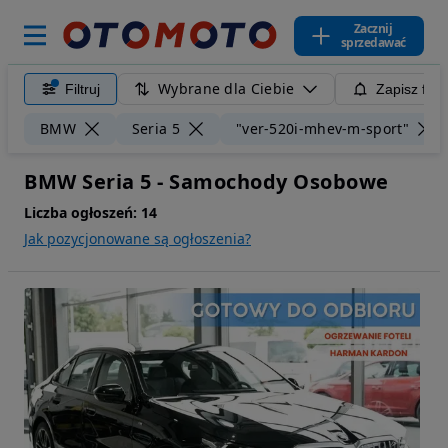
Zacznij
sprzedawać
Wybrane dla Ciebie
Filtruj
Zapisz filt
BMW
Seria 5
"ver-520i-mhev-m-sport"
BMW Seria 5 - Samochody Osobowe
Liczba ogłoszeń:
14
Jak pozycjonowane są ogłoszenia?