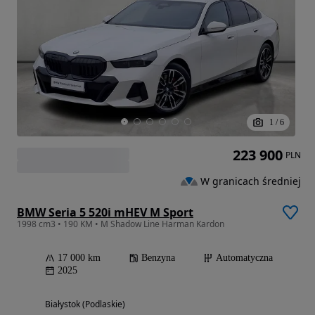
1
/
6
223 900
PLN
W granicach średniej
BMW Seria 5 520i mHEV M Sport
1998 cm3 • 190 KM • M Shadow Line Harman Kardon
17 000 km
Benzyna
Automatyczna
2025
Białystok (Podlaskie)